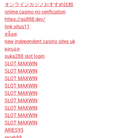
オンラインカジノおすすめ比較
online casino no verification
https://qs888.dev/
link situs11
สล็อต
new independent casino sites uk
ผลบอล
suka288 slot login
SLOT MAXWIN
SLOT MAXWIN
SLOT MAXWIN
SLOT MAXWIN
SLOT MAXWIN
SLOT MAXWIN
SLOT MAXWIN
SLOT MAXWIN
SLOT MAXWIN
ARIES95
receh88