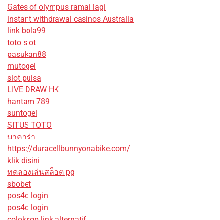
Gates of olympus ramai lagi
instant withdrawal casinos Australia
link bola99
toto slot
pasukan88
mutogel
slot pulsa
LIVE DRAW HK
hantam 789
suntogel
SITUS TOTO
บาคาร่า
https://duracellbunnyonabike.com/
klik disini
ทดลองเล่นสล็อต pg
sbobet
pos4d login
pos4d login
coloksgp link alternatif