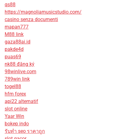
qs88
https://magnoliamusicstudio.com/
casino senza documenti
mapan777
M88 link
gaza88ai.id
pakde4d
puas69
nk88 đăng ký
98winlive.com
789win link
togel88
hfm forex
api22 alternatif
slot online
Yaar Win
bokep indo
รับทํา seo ราคาถูก
slot gacor