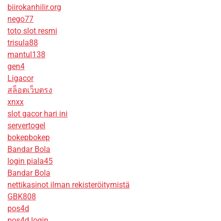
biirokanhilir.org
nego77
toto slot resmi
trisula88
mantul138
gen4
Ligacor
สล็อตเว็บตรง
xnxx
slot gacor hari ini
servertogel
bokepbokep
Bandar Bola
login piala45
Bandar Bola
nettikasinot ilman rekisteröitymistä
GBK808
pos4d
pos4d login