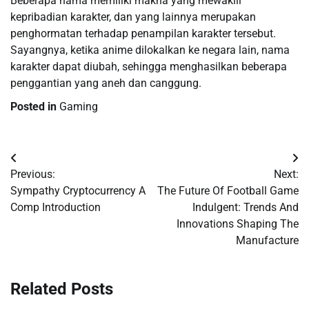
Beberapa nama memiliki makna yang mewakili
kepribadian karakter, dan yang lainnya merupakan
penghormatan terhadap penampilan karakter tersebut.
Sayangnya, ketika anime dilokalkan ke negara lain, nama
karakter dapat diubah, sehingga menghasilkan beberapa
penggantian yang aneh dan canggung.
Posted in
Gaming
Post
Previous:
Next:
navigation
Sympathy Cryptocurrency A
The Future Of Football Game
Comp Introduction
Indulgent: Trends And
Innovations Shaping The
Manufacture
Related Posts