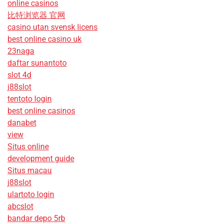
online casinos
比特浏览器 官网
casino utan svensk licens
best online casino uk
23naga
daftar sunantoto
slot 4d
j88slot
tentoto login
best online casinos
danabet
view
Situs online
development guide
Situs macau
j88slot
ulartoto login
abcslot
bandar depo 5rb