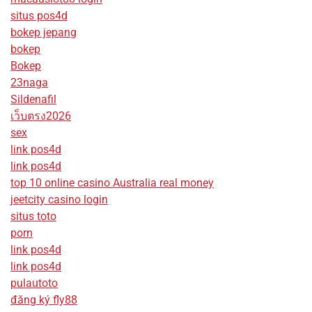
situs pos4d
bokep jepang
bokep
Bokep
23naga
Sildenafil
เว็บตรง2026
sex
link pos4d
link pos4d
top 10 online casino Australia real money
jeetcity casino login
situs toto
porn
link pos4d
link pos4d
pulautoto
đăng ký fly88