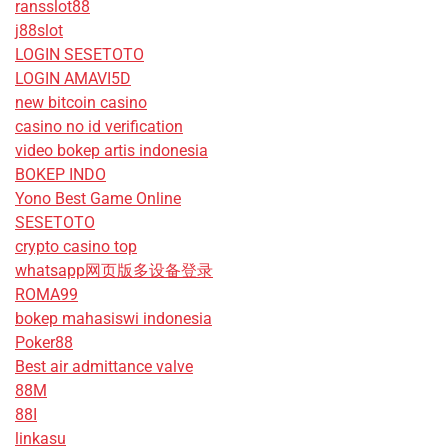
ransslot88
j88slot
LOGIN SESETOTO
LOGIN AMAVI5D
new bitcoin casino
casino no id verification
video bokep artis indonesia
BOKEP INDO
Yono Best Game Online
SESETOTO
crypto casino top
whatsapp网页版多设备登录
ROMA99
bokep mahasiswi indonesia
Poker88
Best air admittance valve
88M
88I
linkasu