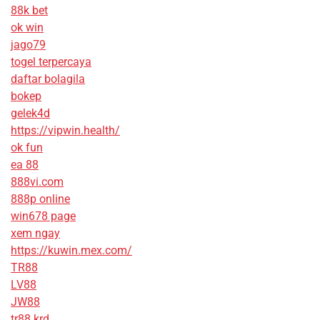
88k bet
ok win
jago79
togel terpercaya
daftar bolagila
bokep
gelek4d
https://vipwin.health/
ok fun
ea 88
888vi.com
888p online
win678 page
xem ngay
https://kuwin.mex.com/
TR88
LV88
JW88
tr88.krd