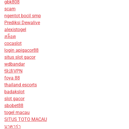
gbk808
scam
ngentot bocil smp
Prediksi Dewalive
alexistogel
สล็อต
cocaslot
login apigacor88
situs slot gacor
wdbandar
快连VPN
foya 88
thailand escorts
badakslot
slot gacor
sbobet88
togel macau
SITUS TOTO MACAU
บาคาร่า