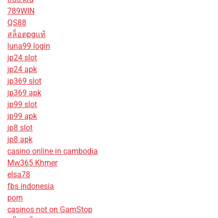
789WIN
QS88
สล็อตpgแท้
luna99 login
jp24 slot
jp24 apk
jp369 slot
jp369 apk
jp99 slot
jp99 apk
jp8 slot
jp8 apk
casino online in cambodia
Mw365 Khmer
elsa78
fbs indonesia
porn
casinos not on GamStop