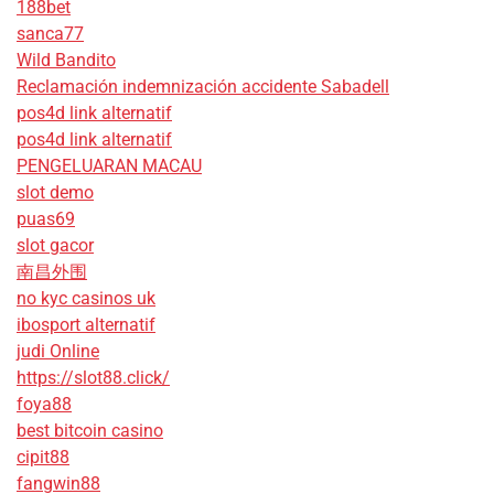
188bet
sanca77
Wild Bandito
Reclamación indemnización accidente Sabadell
pos4d link alternatif
pos4d link alternatif
PENGELUARAN MACAU
slot demo
puas69
slot gacor
南昌外围
no kyc casinos uk
ibosport alternatif
judi Online
https://slot88.click/
foya88
best bitcoin casino
cipit88
fangwin88