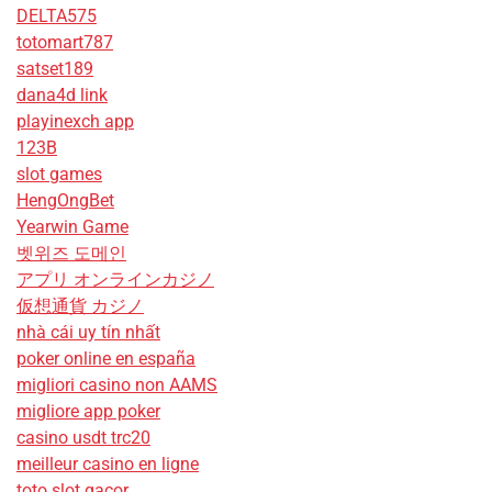
DELTA575
totomart787
satset189
dana4d link
playinexch app
123B
slot games
HengOngBet
Yearwin Game
벳위즈 도메인
アプリ オンラインカジノ
仮想通貨 カジノ
nhà cái uy tín nhất
poker online en españa
migliori casino non AAMS
migliore app poker
casino usdt trc20
meilleur casino en ligne
toto slot gacor