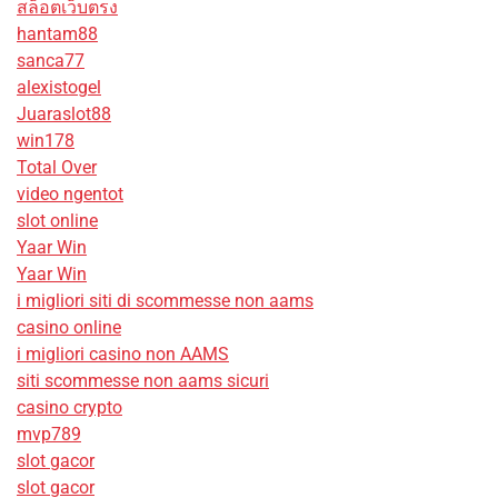
สล็อตเว็บตรง
hantam88
sanca77
alexistogel
Juaraslot88
win178
Total Over
video ngentot
slot online
Yaar Win
Yaar Win
i migliori siti di scommesse non aams
casino online
i migliori casino non AAMS
siti scommesse non aams sicuri
casino crypto
mvp789
slot gacor
slot gacor