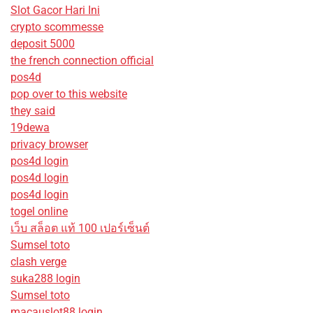
Slot Gacor Hari Ini
crypto scommesse
deposit 5000
the french connection official
pos4d
pop over to this website
they said
19dewa
privacy browser
pos4d login
pos4d login
pos4d login
togel online
เว็บ สล็อต แท้ 100 เปอร์เซ็นต์
Sumsel toto
clash verge
suka288 login
Sumsel toto
macauslot88 login