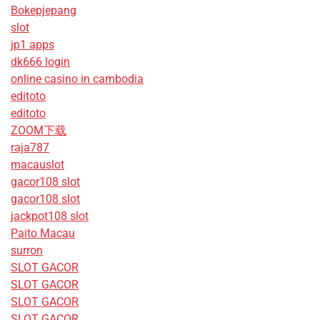
Bokepjepang
slot
jp1 apps
dk666 login
online casino in cambodia
editoto
editoto
ZOOM下载
raja787
macauslot
gacor108 slot
gacor108 slot
jackpot108 slot
Paito Macau
surron
SLOT GACOR
SLOT GACOR
SLOT GACOR
SLOT GACOR