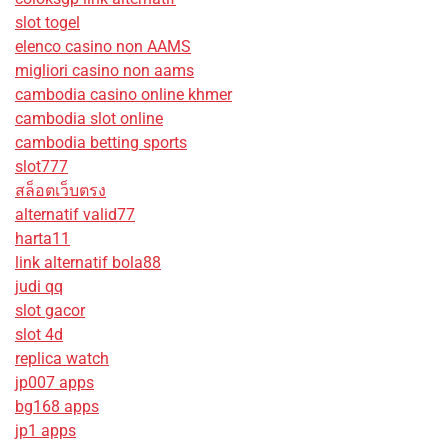
slot togel
elenco casino non AAMS
migliori casino non aams
cambodia casino online khmer
cambodia slot online
cambodia betting sports
slot777
สล็อตเว็บตรง
alternatif valid77
harta11
link alternatif bola88
judi qq
slot gacor
slot 4d
replica watch
jp007 apps
bg168 apps
jp1 apps