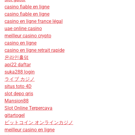
casino fiable en ligne
casino fiable en ligne
casino en ligne france légal
uae online casino
meilleur casino crypto
casino en ligne
casino en ligne retrait rapide
온라인홀덤
api22 daftar
suka288 login
ライブ カジノ
situs toto 4D
slot depo qris
Mansion88
Slot Online Terpercaya
gitartogel
ビットコイン オンラインカジノ
meilleur casino en ligne