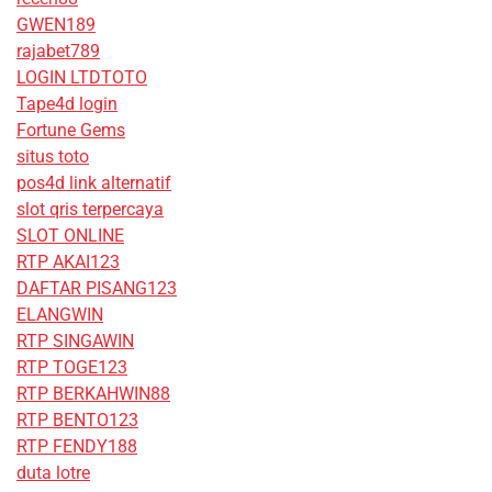
GWEN189
rajabet789
LOGIN LTDTOTO
Tape4d login
Fortune Gems
situs toto
pos4d link alternatif
slot qris terpercaya
SLOT ONLINE
RTP AKAI123
DAFTAR PISANG123
ELANGWIN
RTP SINGAWIN
RTP TOGE123
RTP BERKAHWIN88
RTP BENTO123
RTP FENDY188
duta lotre