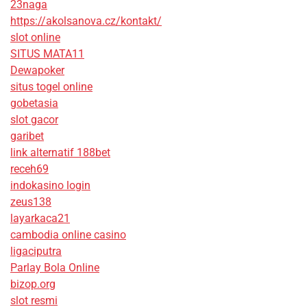
23naga
https://akolsanova.cz/kontakt/
slot online
SITUS MATA11
Dewapoker
situs togel online
gobetasia
slot gacor
garibet
link alternatif 188bet
receh69
indokasino login
zeus138
layarkaca21
cambodia online casino
ligaciputra
Parlay Bola Online
bizop.org
slot resmi