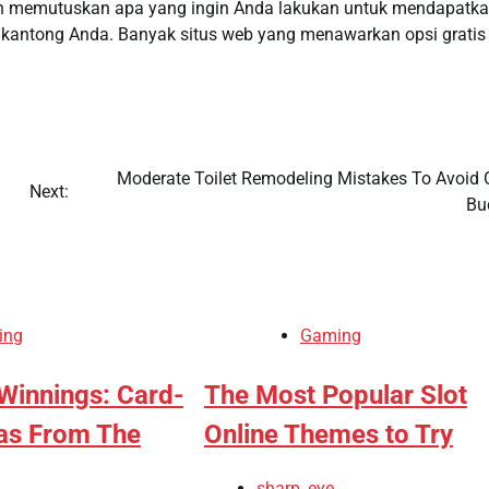
 memutuskan apa yang ingin Anda lakukan untuk mendapatk
 kantong Anda. Banyak situs web yang menawarkan opsi gratis
Moderate Toilet Remodeling Mistakes To Avoid 
Next:
Bu
ing
Gaming
 Winnings: Card-
The Most Popular Slot
eas From The
Online Themes to Try
sharp_eye