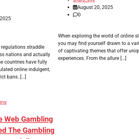
August 20, 2025
0
 2025
When exploring the world of online sl
you may find yourself drawn to a var
 regulations straddle
of captivating themes that offer uni
oss nations and actually
experiences. From the allure […]
e countries have fully
ulated online indulgent,
ict bans. […]
ing
e Web Gambling
ed The Gambling