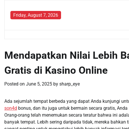
Skip
to
Friday, August 7, 2026
content
Mendapatkan Nilai Lebih B
Gratis di Kasino Online
Posted on
June 5, 2025
by
sharp_eye
Ada sejumlah tempat berbeda yang dapat Anda kunjungi untu
son4d
bonus, dan itu juga untuk bermain secara gratis, Anda
Orang-orang telah menemukan secara teratur bahwa ini adala
banyak tempat. Lebih sering daripada tidak, mereka bahka
sangat penting untuk mengetahui lebih banyak informasi tent