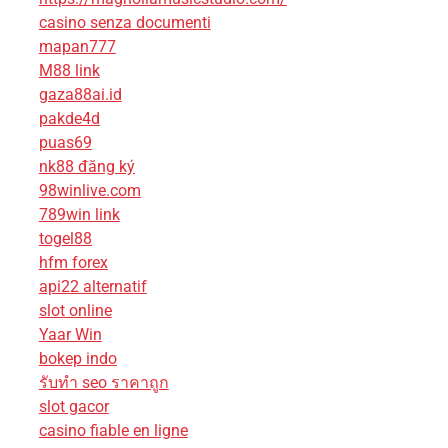
casino senza documenti
mapan777
M88 link
gaza88ai.id
pakde4d
puas69
nk88 đăng ký
98winlive.com
789win link
togel88
hfm forex
api22 alternatif
slot online
Yaar Win
bokep indo
รับทํา seo ราคาถูก
slot gacor
casino fiable en ligne