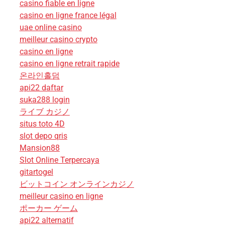
casino fiable en ligne
casino en ligne france légal
uae online casino
meilleur casino crypto
casino en ligne
casino en ligne retrait rapide
온라인홀덤
api22 daftar
suka288 login
ライブ カジノ
situs toto 4D
slot depo qris
Mansion88
Slot Online Terpercaya
gitartogel
ビットコイン オンラインカジノ
meilleur casino en ligne
ポーカー ゲーム
api22 alternatif