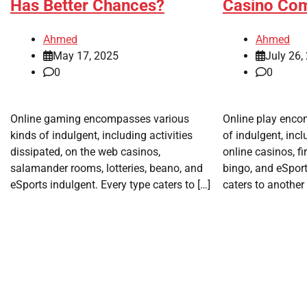
Has Better Chances?
Casino Com
Ahmed
Ahmed
May 17, 2025
July 26,
0
0
Online gaming encompasses various
Online play enco
kinds of indulgent, including activities
of indulgent, incl
dissipated, on the web casinos,
online casinos, fi
salamander rooms, lotteries, beano, and
bingo, and eSport
eSports indulgent. Every type caters to […]
caters to another 