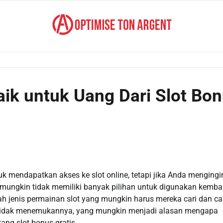
aik untuk Uang Dari Slot Bo
k mendapatkan akses ke slot online, tetapi jika Anda menging
 mungkin tidak memiliki banyak pilihan untuk digunakan kembal
h jenis permainan slot yang mungkin harus mereka cari dan car
n tidak menemukannya, yang mungkin menjadi alasan mengapa
ang slot bonus gratis.