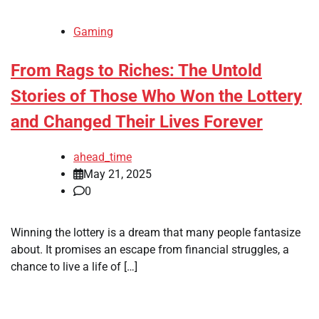
Gaming
From Rags to Riches: The Untold
Stories of Those Who Won the Lottery
and Changed Their Lives Forever
ahead_time
May 21, 2025
0
Winning the lottery is a dream that many people fantasize
about. It promises an escape from financial struggles, a
chance to live a life of […]