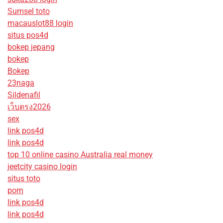
Sumsel toto
macauslot88 login
situs pos4d
bokep jepang
bokep
Bokep
23naga
Sildenafil
เว็บตรง2026
sex
link pos4d
link pos4d
top 10 online casino Australia real money
jeetcity casino login
situs toto
porn
link pos4d
link pos4d