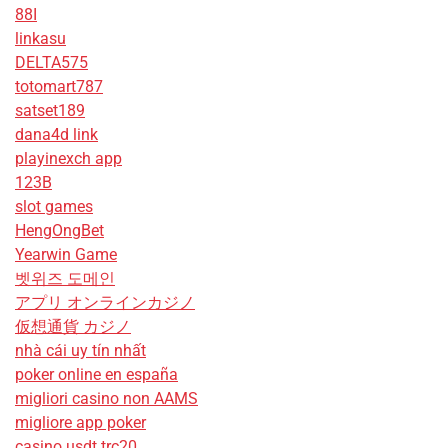
88I
linkasu
DELTA575
totomart787
satset189
dana4d link
playinexch app
123B
slot games
HengOngBet
Yearwin Game
벳위즈 도메인
アプリ オンラインカジノ
仮想通貨 カジノ
nhà cái uy tín nhất
poker online en españa
migliori casino non AAMS
migliore app poker
casino usdt trc20