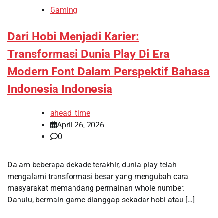
Gaming
Dari Hobi Menjadi Karier:
Transformasi Dunia Play Di Era
Modern Font Dalam Perspektif Bahasa
Indonesia Indonesia
ahead_time
April 26, 2026
0
Dalam beberapa dekade terakhir, dunia play telah
mengalami transformasi besar yang mengubah cara
masyarakat memandang permainan whole number.
Dahulu, bermain game dianggap sekadar hobi atau […]