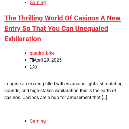
Gaming
The Thrilling World Of Casinos A New
Entry So That You Can Unequaled
Exhilaration
quadro_bike
April 29, 2025
0
Imagine an exciting filled with vivacious lights, stimulating
sounds, and high-stakes exhilaration this is the earth of
casinos. Casinos are a hub for amusement that […]
Gaming