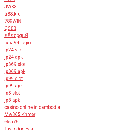
JW88
tr88.krd
789WIN
QS88
สล็อตpgแท้
luna99 login
jp24 slot
jp24 apk
jp369 slot
jp369 apk
jp99 slot
jp99 apk
jp8 slot
jp8 apk
casino online in cambodia
Mw365 Khmer
elsa78
fbs indonesia