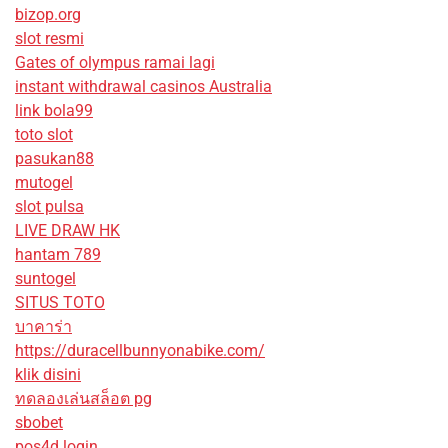
bizop.org
slot resmi
Gates of olympus ramai lagi
instant withdrawal casinos Australia
link bola99
toto slot
pasukan88
mutogel
slot pulsa
LIVE DRAW HK
hantam 789
suntogel
SITUS TOTO
บาคาร่า
https://duracellbunnyonabike.com/
klik disini
ทดลองเล่นสล็อต pg
sbobet
pos4d login