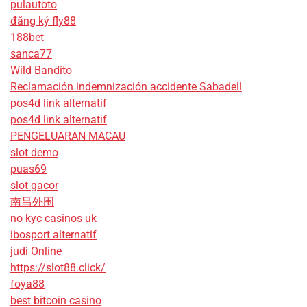
pulautoto
đăng ký fly88
188bet
sanca77
Wild Bandito
Reclamación indemnización accidente Sabadell
pos4d link alternatif
pos4d link alternatif
PENGELUARAN MACAU
slot demo
puas69
slot gacor
南昌外围
no kyc casinos uk
ibosport alternatif
judi Online
https://slot88.click/
foya88
best bitcoin casino