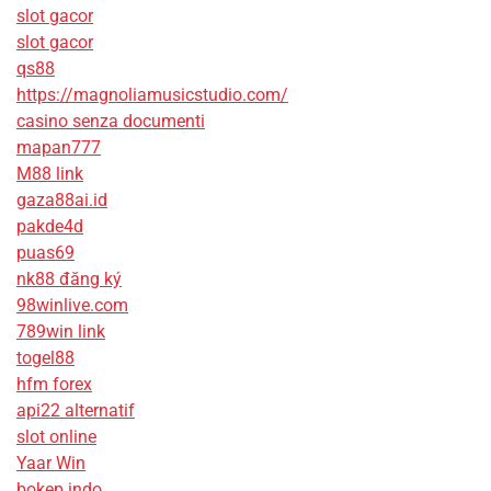
slot gacor
slot gacor
qs88
https://magnoliamusicstudio.com/
casino senza documenti
mapan777
M88 link
gaza88ai.id
pakde4d
puas69
nk88 đăng ký
98winlive.com
789win link
togel88
hfm forex
api22 alternatif
slot online
Yaar Win
bokep indo