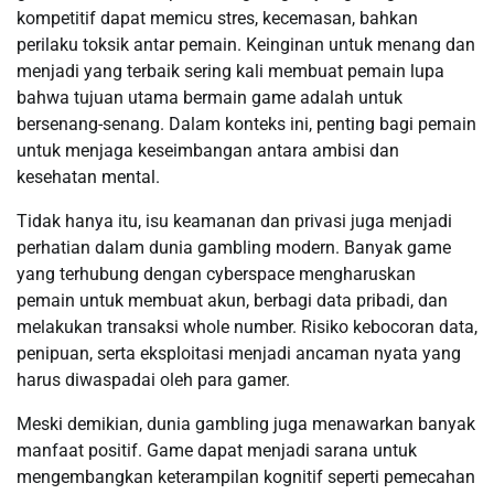
kompetitif dapat memicu stres, kecemasan, bahkan
perilaku toksik antar pemain. Keinginan untuk menang dan
menjadi yang terbaik sering kali membuat pemain lupa
bahwa tujuan utama bermain game adalah untuk
bersenang-senang. Dalam konteks ini, penting bagi pemain
untuk menjaga keseimbangan antara ambisi dan
kesehatan mental.
Tidak hanya itu, isu keamanan dan privasi juga menjadi
perhatian dalam dunia gambling modern. Banyak game
yang terhubung dengan cyberspace mengharuskan
pemain untuk membuat akun, berbagi data pribadi, dan
melakukan transaksi whole number. Risiko kebocoran data,
penipuan, serta eksploitasi menjadi ancaman nyata yang
harus diwaspadai oleh para gamer.
Meski demikian, dunia gambling juga menawarkan banyak
manfaat positif. Game dapat menjadi sarana untuk
mengembangkan keterampilan kognitif seperti pemecahan