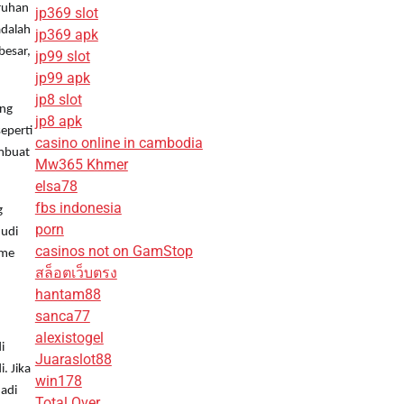
aruhan
jp369 slot
adalah
jp369 apk
besar,
jp99 slot
jp99 apk
jp8 slot
ang
jp8 apk
seperti
casino online in cambodia
embuat
Mw365 Khmer
elsa78
fbs indonesia
g
porn
judi
casinos not on GamStop
ame
สล็อตเว็บตรง
hantam88
sanca77
alexistogel
i
Juaraslot88
. Jika
win178
jadi
Total Over