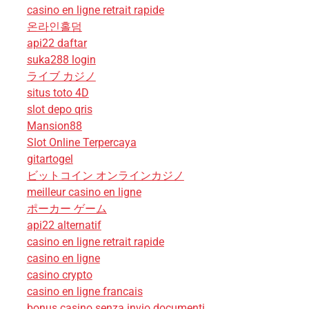
casino en ligne retrait rapide
온라인홀덤
api22 daftar
suka288 login
ライブ カジノ
situs toto 4D
slot depo qris
Mansion88
Slot Online Terpercaya
gitartogel
ビットコイン オンラインカジノ
meilleur casino en ligne
ポーカー ゲーム
api22 alternatif
casino en ligne retrait rapide
casino en ligne
casino crypto
casino en ligne francais
bonus casino senza invio documenti