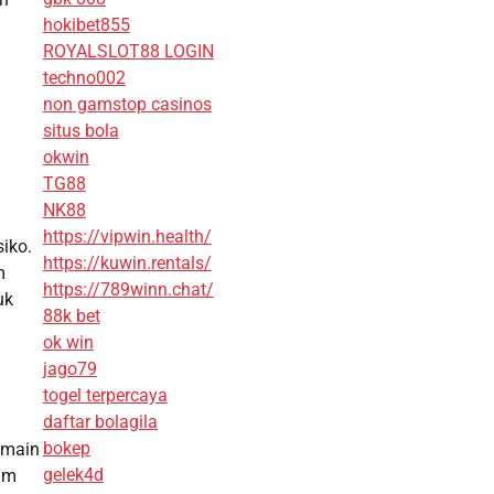
hokibet855
ROYALSLOT88 LOGIN
techno002
non gamstop casinos
situs bola
okwin
TG88
NK88
https://vipwin.health/
iko.
https://kuwin.rentals/
m
https://789winn.chat/
uk
88k bet
ok win
jago79
togel terpercaya
daftar bolagila
bokep
emain
gelek4d
lam