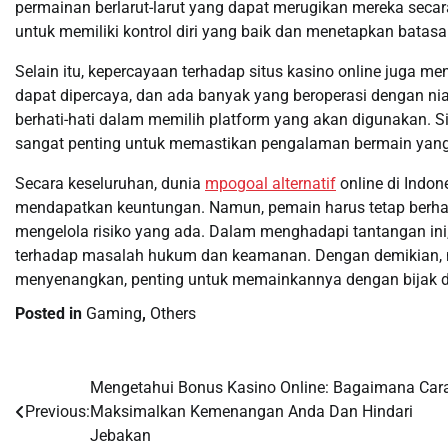
permainan berlarut-larut yang dapat merugikan mereka secara
untuk memiliki kontrol diri yang baik dan menetapkan batas
Selain itu, kepercayaan terhadap situs kasino online juga men
dapat dipercaya, dan ada banyak yang beroperasi dengan nia
berhati-hati dalam memilih platform yang akan digunakan. Sit
sangat penting untuk memastikan pengalaman bermain yang
Secara keseluruhan, dunia
mpogoal alternatif
online di Indo
mendapatkan keuntungan. Namun, pemain harus tetap berhati
mengelola risiko yang ada. Dalam menghadapi tantangan in
terhadap masalah hukum dan keamanan. Dengan demikian, m
menyenangkan, penting untuk memainkannya dengan bijak d
Posted in
Gaming
,
Others
Mengetahui Bonus Kasino Online: Bagaimana Car
Post
Previous:
Maksimalkan Kemenangan Anda Dan Hindari
navigation
Jebakan