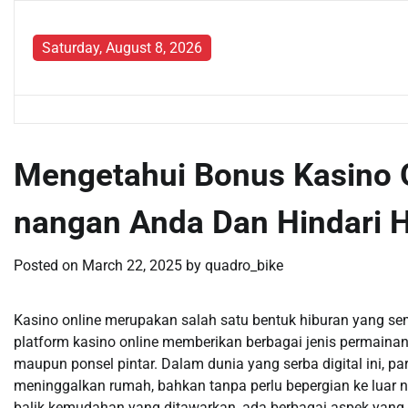
Skip
to
Saturday, August 8, 2026
content
Mengetahui Bonus Kasino 
nangan Anda Dan Hindari 
Posted on
March 22, 2025
by
quadro_bike
Kasino online merupakan salah satu bentuk hiburan yang sem
platform kasino online memberikan berbagai jenis permain
maupun ponsel pintar. Dalam dunia yang serba digital ini, 
meninggalkan rumah, bahkan tanpa perlu bepergian ke luar n
balik kemudahan yang ditawarkan, ada berbagai aspek yang 