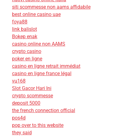
siti scommesse non aams affidabile
best online casino uae
foya88
link balislot
Bokep enak
casino online non AAMS
crypto casino
poker en ligne
casino en ligne retrait immédiat
casino en ligne france légal
vu168
Slot Gacor Hari Ini
crypto scommesse
deposit 5000
the french connection official
pos4d
pop over to this website
they said