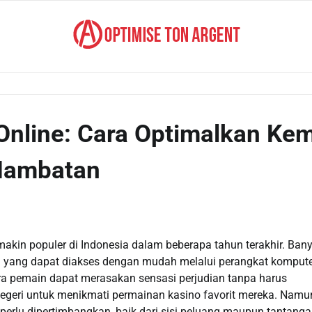
Online: Cara Optimalkan Ke
Hambatan
akin populer di Indonesia dalam beberapa tahun terakhir. Ban
an yang dapat diakses dengan mudah melalui perangkat komput
para pemain dapat merasakan sensasi perjudian tanpa harus
egeri untuk menikmati permainan kasino favorit mereka. Namun
perlu dipertimbangkan, baik dari sisi peluang maupun tantang