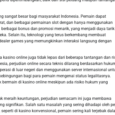
g sangat besar bagi masyarakat Indonesia. Pemain dapat
ccarat, dan berbagai permainan slot dengan hanya menggunakan
n berbagai bonus dan promosi menarik, yang menjadi daya tarik
eka. Selain itu, teknologi yang terus berkembang membuat
e dealer games yang memungkinkan interaksi langsung dengan
asino online juga tidak lepas dari beberapa tantangan dan ris
sia, perjudian online secara teknis dilarang berdasarkan huku
operasi di luar negeri dan menggunakan server internasional unt
 kebingungan bagi para pemain mengenai status legalitasnya.
 bermain di kasino online meskipun ada risiko hukum yang
ntuk meraih keuntungan, perjudian semacam ini juga membawa
ng signifikan. Salah satu masalah yang sering dihadapi oleh p
seperti di kasino konvensional, pemain sering kali terjebak da