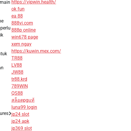
https://vipwin.health/
emain
ok fun
ea 88
ne
888vi.com
perlu
888p online
ik
win678 page
xem ngay
https://kuwin.mex.com/
ntuk
TR88
LV88
an
JW88
tr88.krd
789WIN
QS88
สล็อตpgแท้
luna99 login
ures
jp24 slot
jp24 apk
jp369 slot