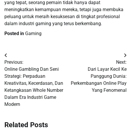
yang tepat, seorang pemain tidak hanya dapat
meningkatkan kemampuan mereka, tetapi juga membuka
peluang untuk meraih kesuksesan di tingkat profesional
dalam industri gaming yang terus berkembang.
Posted in
Gaming
Post
Previous:
Next:
navigation
Online Gambling Dan Seni
Dari Layar Kecil Ke
Strategi: Perpaduan
Panggung Dunia:
Kreativitas, Kecerdasan, Dan
Perkembangan Online Play
Ketangkasan Whole Number
Yang Fenomenal
Dalam Era Industri Game
Modern
Related Posts