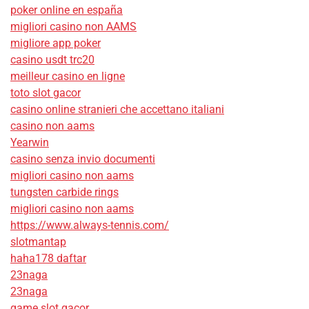
poker online en españa
migliori casino non AAMS
migliore app poker
casino usdt trc20
meilleur casino en ligne
toto slot gacor
casino online stranieri che accettano italiani
casino non aams
Yearwin
casino senza invio documenti
migliori casino non aams
tungsten carbide rings
migliori casino non aams
https://www.always-tennis.com/
slotmantap
haha178 daftar
23naga
23naga
game slot gacor