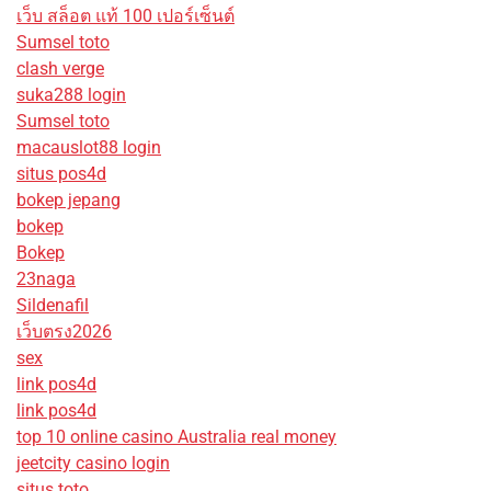
เว็บ สล็อต แท้ 100 เปอร์เซ็นต์
Sumsel toto
clash verge
suka288 login
Sumsel toto
macauslot88 login
situs pos4d
bokep jepang
bokep
Bokep
23naga
Sildenafil
เว็บตรง2026
sex
link pos4d
link pos4d
top 10 online casino Australia real money
jeetcity casino login
situs toto