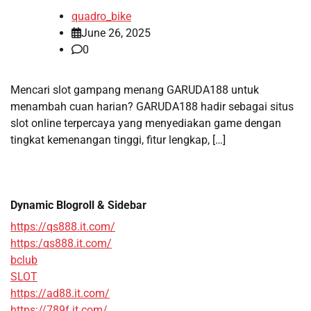
quadro_bike
June 26, 2025
0
Mencari slot gampang menang GARUDA188 untuk
menambah cuan harian? GARUDA188 hadir sebagai situs
slot online terpercaya yang menyediakan game dengan
tingkat kemenangan tinggi, fitur lengkap, […]
Dynamic Blogroll & Sidebar
https://qs888.it.com/
https:/qs888.it.com/
bclub
SLOT
https://ad88.it.com/
https://789f.it.com/