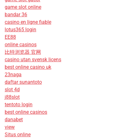
game slot online
bandar 36
casino en ligne fiable
lotus365 login
EE88
online casinos
比特浏览器 官网
casino utan svensk licens
best online casino uk
23naga
daftar sunantoto
slot 4d
j88slot
tentoto login
best online casinos
danabet
view
Situs online