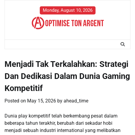
Skip
to
Monday, August 10, 2026
content
Menjadi Tak Terkalahkan: Strategi
Dan Dedikasi Dalam Dunia Gaming
Kompetitif
Posted on
May 15, 2026
by
ahead_time
Dunia play kompetitif telah berkembang pesat dalam
beberapa tahun terakhir, berubah dari sekadar hobi
menjadi sebuah industri international yang melibatkan