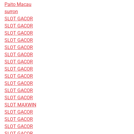
Paito Macau
surron
SLOT GACOR
SLOT GACOR
SLOT GACOR
SLOT GACOR
SLOT GACOR
SLOT GACOR
SLOT GACOR
SLOT GACOR
SLOT GACOR
SLOT GACOR
SLOT GACOR
SLOT GACOR
SLOT MAXWIN
SLOT GACOR
SLOT GACOR
SLOT GACOR
SLOT GACOR