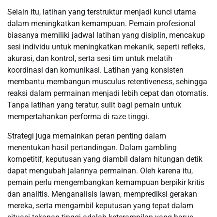
Selain itu, latihan yang terstruktur menjadi kunci utama
dalam meningkatkan kemampuan. Pemain profesional
biasanya memiliki jadwal latihan yang disiplin, mencakup
sesi individu untuk meningkatkan mekanik, seperti refleks,
akurasi, dan kontrol, serta sesi tim untuk melatih
koordinasi dan komunikasi. Latihan yang konsisten
membantu membangun musculus retentiveness, sehingga
reaksi dalam permainan menjadi lebih cepat dan otomatis.
Tanpa latihan yang teratur, sulit bagi pemain untuk
mempertahankan performa di raze tinggi.
Strategi juga memainkan peran penting dalam
menentukan hasil pertandingan. Dalam gambling
kompetitif, keputusan yang diambil dalam hitungan detik
dapat mengubah jalannya permainan. Oleh karena itu,
pemain perlu mengembangkan kemampuan berpikir kritis
dan analitis. Menganalisis lawan, memprediksi gerakan
mereka, serta mengambil keputusan yang tepat dalam