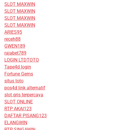
SLOT MAXWIN
SLOT MAXWIN
SLOT MAXWIN
SLOT MAXWIN
ARIES95
receh88
GWEN189
rajabet789
LOGIN LTDTOTO
Tape4d login
Fortune Gems
situs toto
pos4d link alternatif
slot qris terpercaya
SLOT ONLINE
RTP AKAI123
DAFTAR PISANG123
ELANGWIN
RTP SINGAWIN