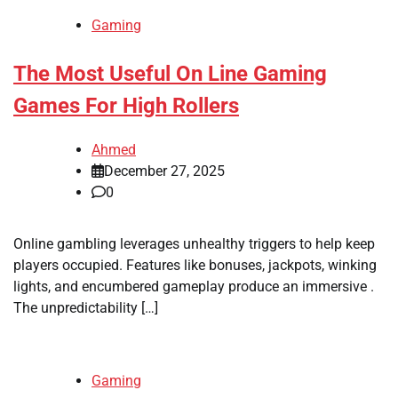
Gaming
The Most Useful On Line Gaming
Games For High Rollers
Ahmed
December 27, 2025
0
Online gambling leverages unhealthy triggers to help keep
players occupied. Features like bonuses, jackpots, winking
lights, and encumbered gameplay produce an immersive .
The unpredictability […]
Gaming