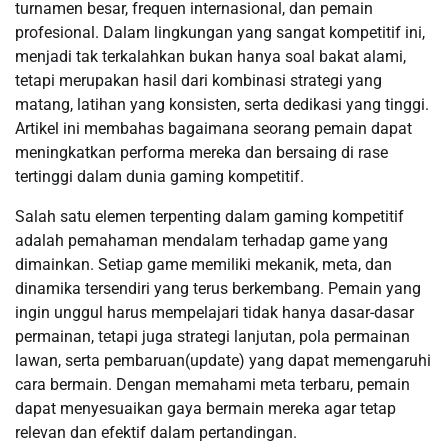
turnamen besar, frequen internasional, dan pemain
profesional. Dalam lingkungan yang sangat kompetitif ini,
menjadi tak terkalahkan bukan hanya soal bakat alami,
tetapi merupakan hasil dari kombinasi strategi yang
matang, latihan yang konsisten, serta dedikasi yang tinggi.
Artikel ini membahas bagaimana seorang pemain dapat
meningkatkan performa mereka dan bersaing di rase
tertinggi dalam dunia gaming kompetitif.
Salah satu elemen terpenting dalam gaming kompetitif
adalah pemahaman mendalam terhadap game yang
dimainkan. Setiap game memiliki mekanik, meta, dan
dinamika tersendiri yang terus berkembang. Pemain yang
ingin unggul harus mempelajari tidak hanya dasar-dasar
permainan, tetapi juga strategi lanjutan, pola permainan
lawan, serta pembaruan(update) yang dapat memengaruhi
cara bermain. Dengan memahami meta terbaru, pemain
dapat menyesuaikan gaya bermain mereka agar tetap
relevan dan efektif dalam pertandingan.