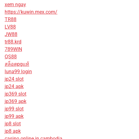
xem ngay
https://kuwin.mex.com/
TR88
LV88
JW88
tr88.krd
789WIN
QS88
สล็อตpgแท้
luna99 login
jp24 slot
jp24 apk
jp369 slot
jp369 apk
jp99 slot
jp99 apk
jp8 slot
jp8 apk
casino online in cambodia