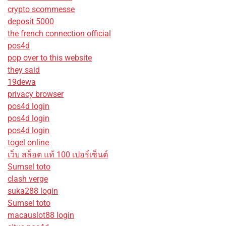
crypto scommesse
deposit 5000
the french connection official
pos4d
pop over to this website
they said
19dewa
privacy browser
pos4d login
pos4d login
pos4d login
togel online
เว็บ สล็อต แท้ 100 เปอร์เซ็นต์
Sumsel toto
clash verge
suka288 login
Sumsel toto
macauslot88 login