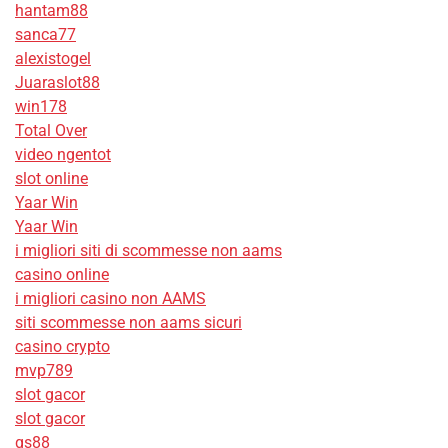
hantam88
sanca77
alexistogel
Juaraslot88
win178
Total Over
video ngentot
slot online
Yaar Win
Yaar Win
i migliori siti di scommesse non aams
casino online
i migliori casino non AAMS
siti scommesse non aams sicuri
casino crypto
mvp789
slot gacor
slot gacor
qs88