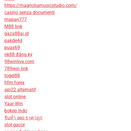
https://magnoliamusicstudio.com/
casino senza documenti
mapan777
M88 link
gaza88ai.id
pakde4d
puas69
nk88 đăng ký
98winlive.com
789win link
togel88
hfm forex
api22 alternatif
slot online
Yaar Win
bokep indo
รับทํา seo ราคาถูก
slot gacor