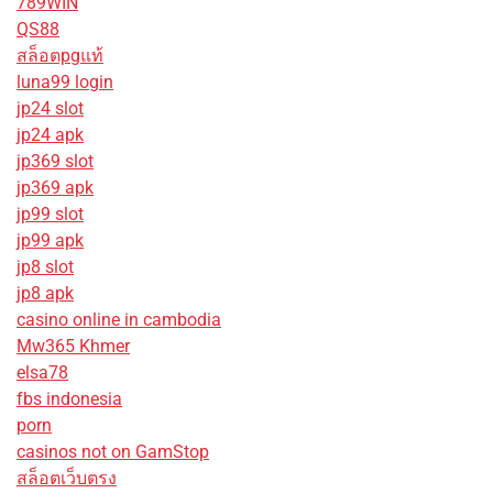
789WIN
QS88
สล็อตpgแท้
luna99 login
jp24 slot
jp24 apk
jp369 slot
jp369 apk
jp99 slot
jp99 apk
jp8 slot
jp8 apk
casino online in cambodia
Mw365 Khmer
elsa78
fbs indonesia
porn
casinos not on GamStop
สล็อตเว็บตรง