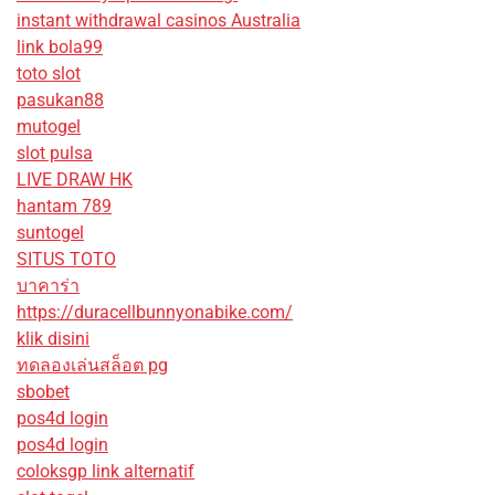
instant withdrawal casinos Australia
link bola99
toto slot
pasukan88
mutogel
slot pulsa
LIVE DRAW HK
hantam 789
suntogel
SITUS TOTO
บาคาร่า
https://duracellbunnyonabike.com/
klik disini
ทดลองเล่นสล็อต pg
sbobet
pos4d login
pos4d login
coloksgp link alternatif