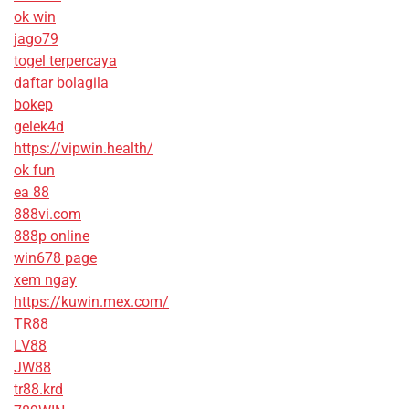
ok win
jago79
togel terpercaya
daftar bolagila
bokep
gelek4d
https://vipwin.health/
ok fun
ea 88
888vi.com
888p online
win678 page
xem ngay
https://kuwin.mex.com/
TR88
LV88
JW88
tr88.krd