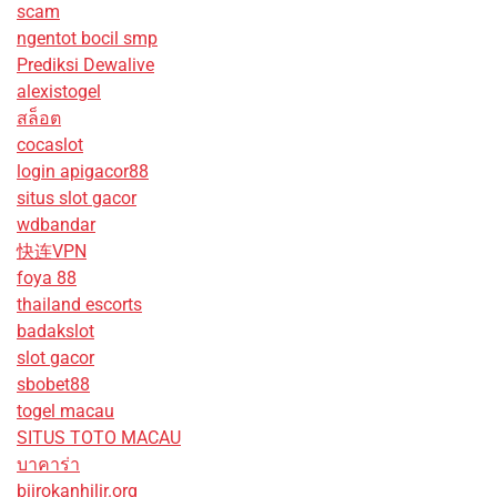
scam
ngentot bocil smp
Prediksi Dewalive
alexistogel
สล็อต
cocaslot
login apigacor88
situs slot gacor
wdbandar
快连VPN
foya 88
thailand escorts
badakslot
slot gacor
sbobet88
togel macau
SITUS TOTO MACAU
บาคาร่า
biirokanhilir.org