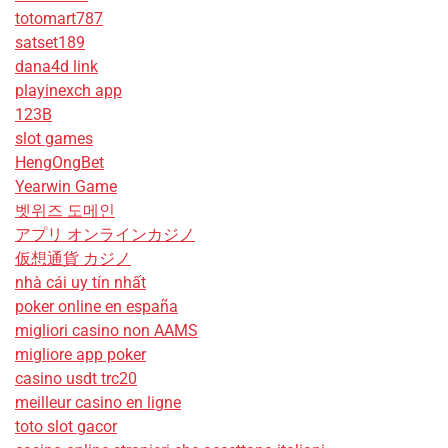
totomart787
satset189
dana4d link
playinexch app
123B
slot games
HengOngBet
Yearwin Game
벳위즈 도메인
アプリ オンラインカジノ
仮想通貨 カジノ
nhà cái uy tín nhất
poker online en españa
migliori casino non AAMS
migliore app poker
casino usdt trc20
meilleur casino en ligne
toto slot gacor