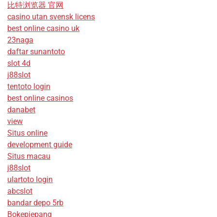
比特浏览器 官网
casino utan svensk licens
best online casino uk
23naga
daftar sunantoto
slot 4d
j88slot
tentoto login
best online casinos
danabet
view
Situs online
development guide
Situs macau
j88slot
ulartoto login
abcslot
bandar depo 5rb
Bokepjepang