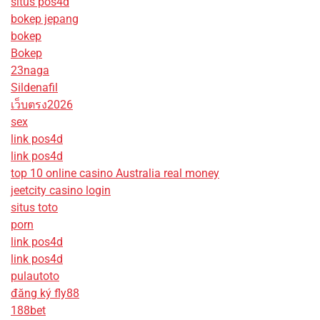
situs pos4d
bokep jepang
bokep
Bokep
23naga
Sildenafil
เว็บตรง2026
sex
link pos4d
link pos4d
top 10 online casino Australia real money
jeetcity casino login
situs toto
porn
link pos4d
link pos4d
pulautoto
đăng ký fly88
188bet