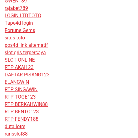
GWEN189
rajabet789
LOGIN LTDTOTO
Tape4d login
Fortune Gems
situs toto
pos4d link alternatif
slot qris terpercaya
SLOT ONLINE
RTP AKAI123
DAFTAR PISANG123
ELANGWIN
RTP SINGAWIN
RTP TOGE123
RTP BERKAHWIN88
RTP BENTO123
RTP FENDY188
duta lotre
ransslot88