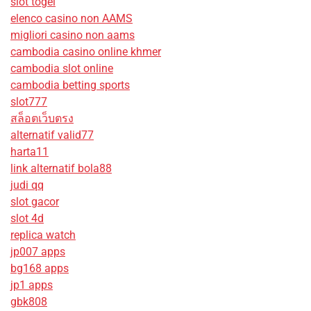
slot togel
elenco casino non AAMS
migliori casino non aams
cambodia casino online khmer
cambodia slot online
cambodia betting sports
slot777
สล็อตเว็บตรง
alternatif valid77
harta11
link alternatif bola88
judi qq
slot gacor
slot 4d
replica watch
jp007 apps
bg168 apps
jp1 apps
gbk808