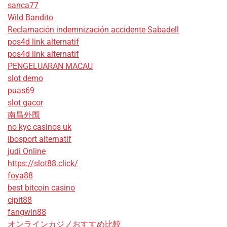
sanca77
Wild Bandito
Reclamación indemnización accidente Sabadell
pos4d link alternatif
pos4d link alternatif
PENGELUARAN MACAU
slot demo
puas69
slot gacor
南昌外围
no kyc casinos uk
ibosport alternatif
judi Online
https://slot88.click/
foya88
best bitcoin casino
cipit88
fangwin88
オンラインカジノおすすめ比較