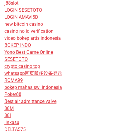
j88slot
LOGIN SESETOTO
LOGIN AMAVI5D
new bitcoin casino
casino no id verification
video bokep artis indonesia
BOKEP INDO
Yono Best Game Online
SESETOTO
crypto casino top
whatsapp网页版多设备登录
ROMA99
bokep mahasiswi indonesia
Poker88
Best air admittance valve
88M
88I
linkasu
DELTA575