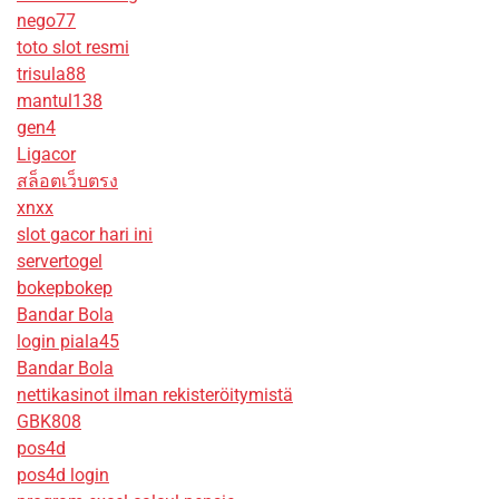
nego77
toto slot resmi
trisula88
mantul138
gen4
Ligacor
สล็อตเว็บตรง
xnxx
slot gacor hari ini
servertogel
bokepbokep
Bandar Bola
login piala45
Bandar Bola
nettikasinot ilman rekisteröitymistä
GBK808
pos4d
pos4d login