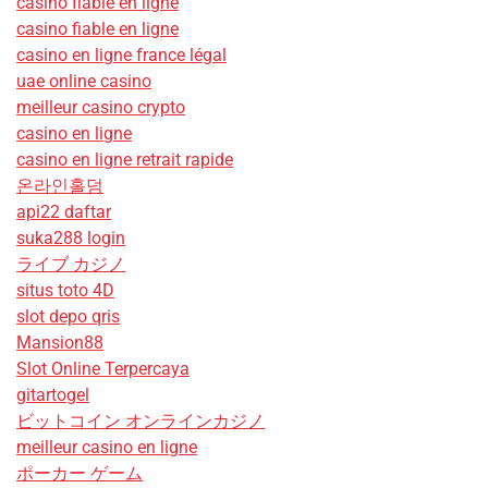
casino fiable en ligne
casino fiable en ligne
casino en ligne france légal
uae online casino
meilleur casino crypto
casino en ligne
casino en ligne retrait rapide
온라인홀덤
api22 daftar
suka288 login
ライブ カジノ
situs toto 4D
slot depo qris
Mansion88
Slot Online Terpercaya
gitartogel
ビットコイン オンラインカジノ
meilleur casino en ligne
ポーカー ゲーム