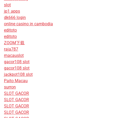
slot
jp1 apps
dk666 login
online casino in cambodia
editoto
editoto
ZOOM下载
raja787
macauslot
gacor108 slot
gacor108 slot
jackpot108 slot
Paito Macau
surron
SLOT GACOR
SLOT GACOR
SLOT GACOR
SLOT GACOR