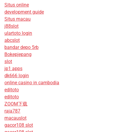
Situs online
development guide
Situs macau
j88slot
ulartoto login
abcslot
bandar depo 5rb
Bokepjepang
slot
jp1 apps
dk666 login
online casino in cambodia
editoto
editoto
ZOOM下载
raja787
macauslot
gacor108 slot