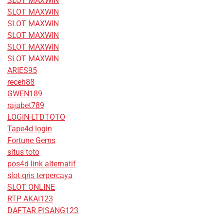
SLOT MAXWIN
SLOT MAXWIN
SLOT MAXWIN
SLOT MAXWIN
SLOT MAXWIN
SLOT MAXWIN
ARIES95
receh88
GWEN189
rajabet789
LOGIN LTDTOTO
Tape4d login
Fortune Gems
situs toto
pos4d link alternatif
slot qris terpercaya
SLOT ONLINE
RTP AKAI123
DAFTAR PISANG123