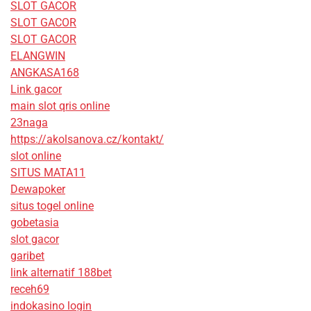
SLOT GACOR
SLOT GACOR
SLOT GACOR
ELANGWIN
ANGKASA168
Link gacor
main slot qris online
23naga
https://akolsanova.cz/kontakt/
slot online
SITUS MATA11
Dewapoker
situs togel online
gobetasia
slot gacor
garibet
link alternatif 188bet
receh69
indokasino login