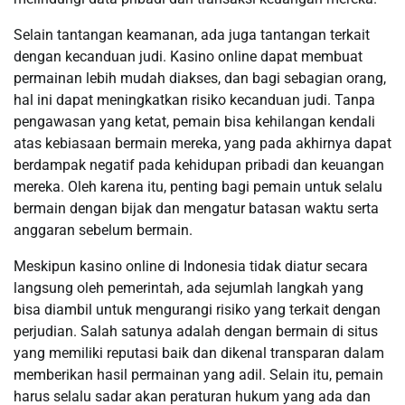
Selain tantangan keamanan, ada juga tantangan terkait
dengan kecanduan judi. Kasino online dapat membuat
permainan lebih mudah diakses, dan bagi sebagian orang,
hal ini dapat meningkatkan risiko kecanduan judi. Tanpa
pengawasan yang ketat, pemain bisa kehilangan kendali
atas kebiasaan bermain mereka, yang pada akhirnya dapat
berdampak negatif pada kehidupan pribadi dan keuangan
mereka. Oleh karena itu, penting bagi pemain untuk selalu
bermain dengan bijak dan mengatur batasan waktu serta
anggaran sebelum bermain.
Meskipun kasino online di Indonesia tidak diatur secara
langsung oleh pemerintah, ada sejumlah langkah yang
bisa diambil untuk mengurangi risiko yang terkait dengan
perjudian. Salah satunya adalah dengan bermain di situs
yang memiliki reputasi baik dan dikenal transparan dalam
memberikan hasil permainan yang adil. Selain itu, pemain
harus selalu sadar akan peraturan hukum yang ada dan