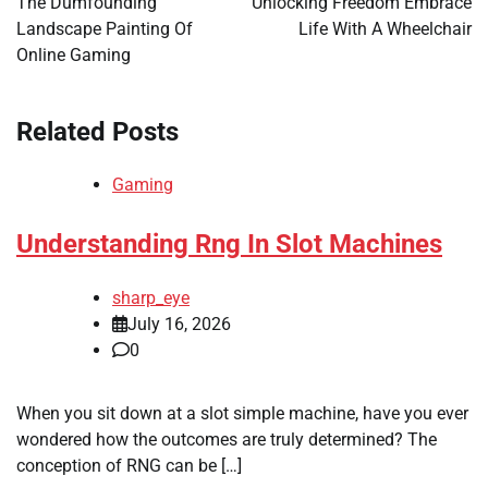
The Dumfounding
Unlocking Freedom Embrace
Landscape Painting Of
Life With A Wheelchair
Online Gaming
Related Posts
Gaming
Understanding Rng In Slot Machines
sharp_eye
July 16, 2026
0
When you sit down at a slot simple machine, have you ever
wondered how the outcomes are truly determined? The
conception of RNG can be […]