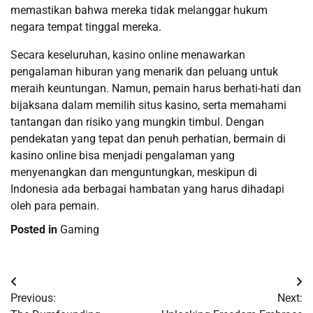
memastikan bahwa mereka tidak melanggar hukum
negara tempat tinggal mereka.
Secara keseluruhan, kasino online menawarkan
pengalaman hiburan yang menarik dan peluang untuk
meraih keuntungan. Namun, pemain harus berhati-hati dan
bijaksana dalam memilih situs kasino, serta memahami
tantangan dan risiko yang mungkin timbul. Dengan
pendekatan yang tepat dan penuh perhatian, bermain di
kasino online bisa menjadi pengalaman yang
menyenangkan dan menguntungkan, meskipun di
Indonesia ada berbagai hambatan yang harus dihadapi
oleh para pemain.
Posted in
Gaming
Post
Previous:
Next:
navigation