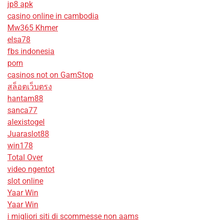
jp8 apk
casino online in cambodia
Mw365 Khmer
elsa78
fbs indonesia
porn
casinos not on GamStop
สล็อตเว็บตรง
hantam88
sanca77
alexistogel
Juaraslot88
win178
Total Over
video ngentot
slot online
Yaar Win
Yaar Win
i migliori siti di scommesse non aams