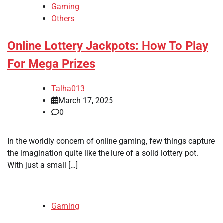
Gaming
Others
Online Lottery Jackpots: How To Play
For Mega Prizes
Talha013
March 17, 2025
0
In the worldly concern of online gaming, few things capture
the imagination quite like the lure of a solid lottery pot.
With just a small […]
Gaming