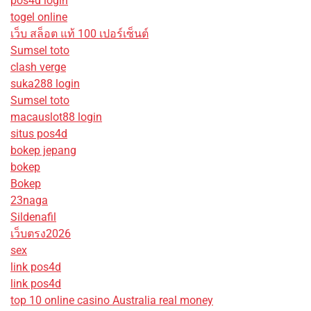
pos4d login
togel online
เว็บ สล็อต แท้ 100 เปอร์เซ็นต์
Sumsel toto
clash verge
suka288 login
Sumsel toto
macauslot88 login
situs pos4d
bokep jepang
bokep
Bokep
23naga
Sildenafil
เว็บตรง2026
sex
link pos4d
link pos4d
top 10 online casino Australia real money