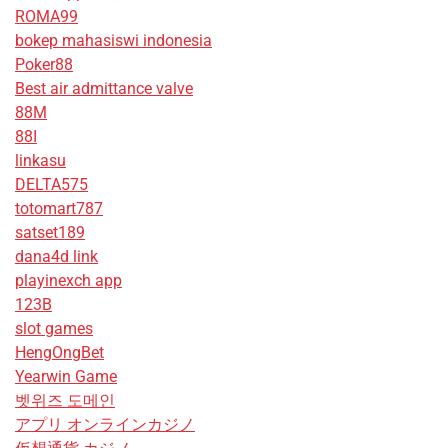
ROMA99
bokep mahasiswi indonesia
Poker88
Best air admittance valve
88M
88I
linkasu
DELTA575
totomart787
satset189
dana4d link
playinexch app
123B
slot games
HengOngBet
Yearwin Game
벳위즈 도메인
アプリ オンラインカジノ