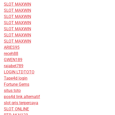
SLOT MAXWIN
SLOT MAXWIN
SLOT MAXWIN
SLOT MAXWIN
SLOT MAXWIN
SLOT MAXWIN
SLOT MAXWIN
ARIES95
receh88
GWEN189
rajabet789
LOGIN LTDTOTO
Tape4d login
Fortune Gems
situs toto
pos4d link alternatif
slot qris terpercaya
SLOT ONLINE