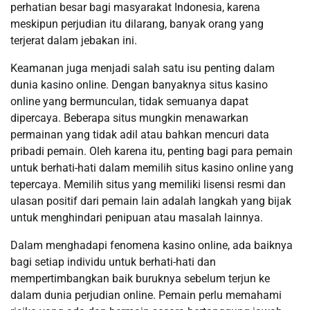
perhatian besar bagi masyarakat Indonesia, karena
meskipun perjudian itu dilarang, banyak orang yang
terjerat dalam jebakan ini.
Keamanan juga menjadi salah satu isu penting dalam
dunia kasino online. Dengan banyaknya situs kasino
online yang bermunculan, tidak semuanya dapat
dipercaya. Beberapa situs mungkin menawarkan
permainan yang tidak adil atau bahkan mencuri data
pribadi pemain. Oleh karena itu, penting bagi para pemain
untuk berhati-hati dalam memilih situs kasino online yang
tepercaya. Memilih situs yang memiliki lisensi resmi dan
ulasan positif dari pemain lain adalah langkah yang bijak
untuk menghindari penipuan atau masalah lainnya.
Dalam menghadapi fenomena kasino online, ada baiknya
bagi setiap individu untuk berhati-hati dan
mempertimbangkan baik buruknya sebelum terjun ke
dalam dunia perjudian online. Pemain perlu memahami