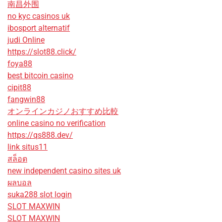
南昌外围
no kyc casinos uk
ibosport alternatif
judi Online
https://slot88.click/
foya88
best bitcoin casino
cipit88
fangwin88
オンラインカジノおすすめ比較
online casino no verification
https://qs888.dev/
link situs11
สล็อต
new independent casino sites uk
ผลบอล
suka288 slot login
SLOT MAXWIN
SLOT MAXWIN