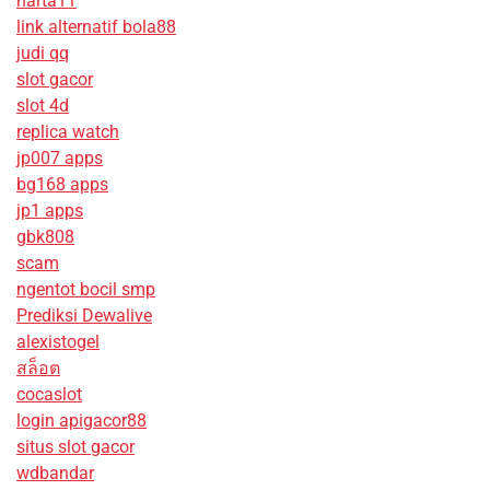
harta11
link alternatif bola88
judi qq
slot gacor
slot 4d
replica watch
jp007 apps
bg168 apps
jp1 apps
gbk808
scam
ngentot bocil smp
Prediksi Dewalive
alexistogel
สล็อต
cocaslot
login apigacor88
situs slot gacor
wdbandar