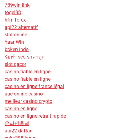
789win link
togel88
hfm forex
api22 alternatif
slot online
Yaar Win
bokep indo
รับทํา seo ราคาถูก
slot gacor
casino fiable en ligne
casino fiable en ligne
casino en ligne france légal
uae online casino
meilleur casino crypto
casino en ligne
casino en ligne retrait rapide
온라인홀덤
api22 daftar