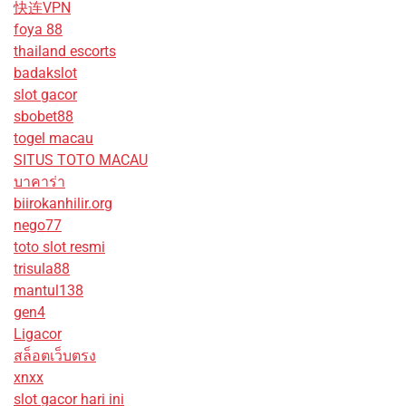
快连VPN
foya 88
thailand escorts
badakslot
slot gacor
sbobet88
togel macau
SITUS TOTO MACAU
บาคาร่า
biirokanhilir.org
nego77
toto slot resmi
trisula88
mantul138
gen4
Ligacor
สล็อตเว็บตรง
xnxx
slot gacor hari ini