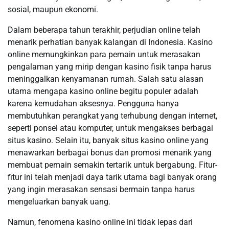
sosial, maupun ekonomi.
Dalam beberapa tahun terakhir, perjudian online telah
menarik perhatian banyak kalangan di Indonesia. Kasino
online memungkinkan para pemain untuk merasakan
pengalaman yang mirip dengan kasino fisik tanpa harus
meninggalkan kenyamanan rumah. Salah satu alasan
utama mengapa kasino online begitu populer adalah
karena kemudahan aksesnya. Pengguna hanya
membutuhkan perangkat yang terhubung dengan internet,
seperti ponsel atau komputer, untuk mengakses berbagai
situs kasino. Selain itu, banyak situs kasino online yang
menawarkan berbagai bonus dan promosi menarik yang
membuat pemain semakin tertarik untuk bergabung. Fitur-
fitur ini telah menjadi daya tarik utama bagi banyak orang
yang ingin merasakan sensasi bermain tanpa harus
mengeluarkan banyak uang.
Namun, fenomena kasino online ini tidak lepas dari