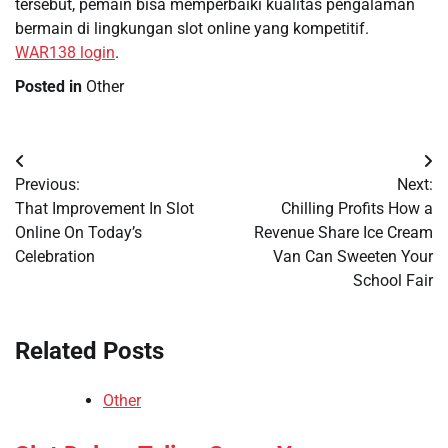
tersebut, pemain bisa memperbaiki kualitas pengalaman
bermain di lingkungan slot online yang kompetitif.
WAR138 login
.
Posted in
Other
Post
Previous:
Next:
navigation
That Improvement In Slot
Chilling Profits How a
Online On Today’s
Revenue Share Ice Cream
Celebration
Van Can Sweeten Your
School Fair
Related Posts
Other