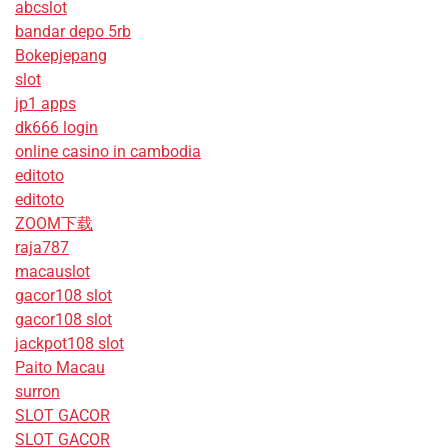
abcslot
bandar depo 5rb
Bokepjepang
slot
jp1 apps
dk666 login
online casino in cambodia
editoto
editoto
ZOOM下载
raja787
macauslot
gacor108 slot
gacor108 slot
jackpot108 slot
Paito Macau
surron
SLOT GACOR
SLOT GACOR