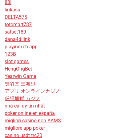
88I
linkasu
DELTA575
totomart787
satset189
dana4d link
playinexch app
123B
slot games
HengOngBet
Yearwin Game
벳위즈 도메인
アプリ オンラインカジノ
仮想通貨 カジノ
nhà cái uy tín nhất
poker online en españa
migliori casino non AAMS
migliore app poker
casino usdt trc20