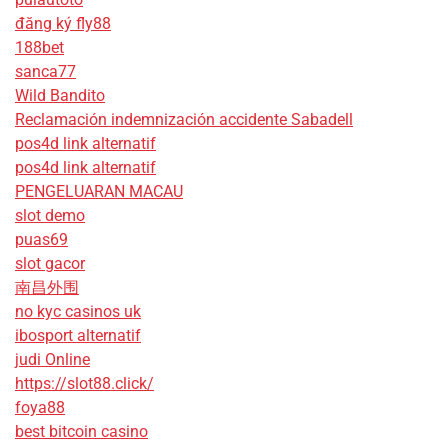
đăng ký fly88
188bet
sanca77
Wild Bandito
Reclamación indemnización accidente Sabadell
pos4d link alternatif
pos4d link alternatif
PENGELUARAN MACAU
slot demo
puas69
slot gacor
南昌外围
no kyc casinos uk
ibosport alternatif
judi Online
https://slot88.click/
foya88
best bitcoin casino