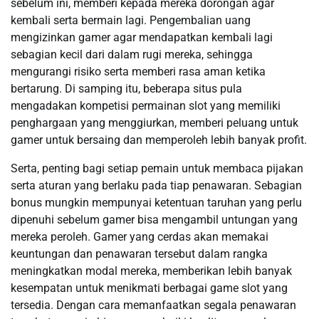
sebelum ini, memberi kepada mereka dorongan agar
kembali serta bermain lagi. Pengembalian uang
mengizinkan gamer agar mendapatkan kembali lagi
sebagian kecil dari dalam rugi mereka, sehingga
mengurangi risiko serta memberi rasa aman ketika
bertarung. Di samping itu, beberapa situs pula
mengadakan kompetisi permainan slot yang memiliki
penghargaan yang menggiurkan, memberi peluang untuk
gamer untuk bersaing dan memperoleh lebih banyak profit.
Serta, penting bagi setiap pemain untuk membaca pijakan
serta aturan yang berlaku pada tiap penawaran. Sebagian
bonus mungkin mempunyai ketentuan taruhan yang perlu
dipenuhi sebelum gamer bisa mengambil untungan yang
mereka peroleh. Gamer yang cerdas akan memakai
keuntungan dan penawaran tersebut dalam rangka
meningkatkan modal mereka, memberikan lebih banyak
kesempatan untuk menikmati berbagai game slot yang
tersedia. Dengan cara memanfaatkan segala penawaran