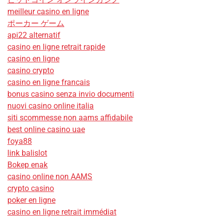
meilleur casino en ligne
ポーカー ゲーム
api22 alternatif
casino en ligne retrait rapide
casino en ligne
casino crypto
casino en ligne francais
bonus casino senza invio documenti
nuovi casino online italia
siti scommesse non aams affidabile
best online casino uae
foya88
link balislot
Bokep enak
casino online non AAMS
crypto casino
poker en ligne
casino en ligne retrait immédiat