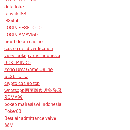
duta lotre
ransslot88
j88slot
LOGIN SESETOTO
LOGIN AMAVI5D
new bitcoin casino
casino no id verification
video bokep artis indonesia
BOKEP INDO
Yono Best Game Online
SESETOTO
crypto casino top
whatsapp网页版多设备登录
ROMA99
bokep mahasiswi indonesia
Poker88
Best air admittance valve
88M