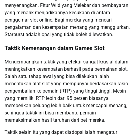
menyenangkan. Fitur Wild yang Melebar dan pembayaran
yang menarik menjadikannya kesukaan di antara
penggemar slot online. Bagi mereka yang mencari
pengalaman dan kesempatan menang yang menggiurkan,
Starburst adalah opsi yang tidak boleh dilewatkan.
Taktik Kemenangan dalam Games Slot
Mengembangkan taktik yang efektif sangat krusial dalam
meningkatkan kesempatan berhasil pada permainan slot.
Salah satu tahap awal yang bisa dilakukan ialah
menentukan alat slot yang mempunyai berdasarkan rasio
pengembalian ke pemain (RTP) yang tinggi tinggi. Mesin
yang memiliki RTP lebih dari 95 persen biasanya
memberikan peluang lebih baik untuk mencapai menang,
sehingga taktik ini bisa membantu pemain
memaksimalkan hasil taruhan dari bet mereka.
Taktik selain itu yang dapat diadopsi ialah mengatur