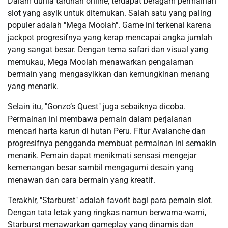
Dalam dunia taruhan online, terdapat beragam permainan
slot yang asyik untuk ditemukan. Salah satu yang paling
populer adalah "Mega Moolah". Game ini terkenal karena
jackpot progresifnya yang kerap mencapai angka jumlah
yang sangat besar. Dengan tema safari dan visual yang
memukau, Mega Moolah menawarkan pengalaman
bermain yang mengasyikkan dan kemungkinan menang
yang menarik.
Selain itu, "Gonzo’s Quest" juga sebaiknya dicoba.
Permainan ini membawa pemain dalam perjalanan
mencari harta karun di hutan Peru. Fitur Avalanche dan
progresifnya pengganda membuat permainan ini semakin
menarik. Pemain dapat menikmati sensasi mengejar
kemenangan besar sambil mengagumi desain yang
menawan dan cara bermain yang kreatif.
Terakhir, "Starburst" adalah favorit bagi para pemain slot.
Dengan tata letak yang ringkas namun berwarna-warni,
Starburst menawarkan gameplay yang dinamis dan