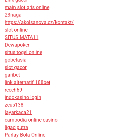
main slot qris online
23naga
https://akolsanova.cz/kontakt/
slot online
SITUS MATA11
Dewapoker
situs togel online
gobetasia
slot gacor
garibet
link alternatif 188bet
receh69
indokasino login
zeus138
layarkaca21
cambodia online casino
ligaciputra
Parlay Bola Online