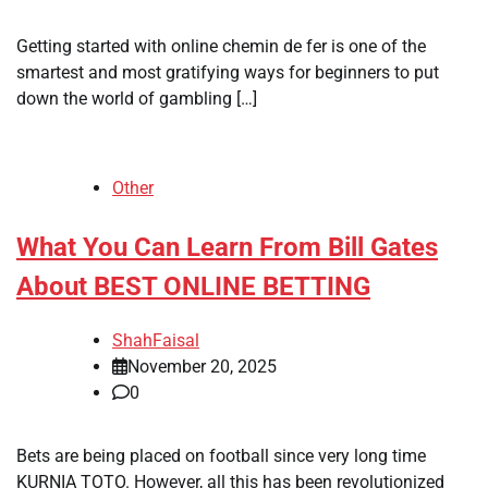
Getting started with online chemin de fer is one of the
smartest and most gratifying ways for beginners to put
down the world of gambling […]
Other
What You Can Learn From Bill Gates
About BEST ONLINE BETTING
ShahFaisal
November 20, 2025
0
Bets are being placed on football since very long time
KURNIA TOTO. However, all this has been revolutionized