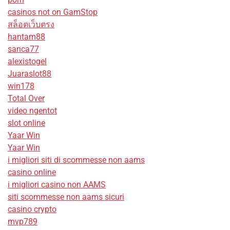
casinos not on GamStop
สล็อตเว็บตรง
hantam88
sanca77
alexistogel
Juaraslot88
win178
Total Over
video ngentot
slot online
Yaar Win
Yaar Win
i migliori siti di scommesse non aams
casino online
i migliori casino non AAMS
siti scommesse non aams sicuri
casino crypto
mvp789