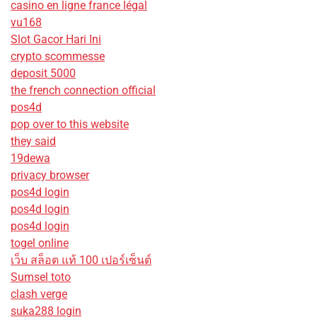
casino en ligne france légal
vu168
Slot Gacor Hari Ini
crypto scommesse
deposit 5000
the french connection official
pos4d
pop over to this website
they said
19dewa
privacy browser
pos4d login
pos4d login
pos4d login
togel online
เว็บ สล็อต แท้ 100 เปอร์เซ็นต์
Sumsel toto
clash verge
suka288 login