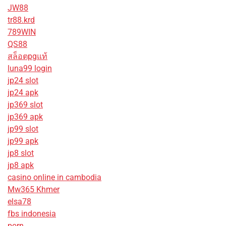
JW88
tr88.krd
789WIN
QS88
สล็อตpgแท้
luna99 login
jp24 slot
jp24 apk
jp369 slot
jp369 apk
jp99 slot
jp99 apk
jp8 slot
jp8 apk
casino online in cambodia
Mw365 Khmer
elsa78
fbs indonesia
porn