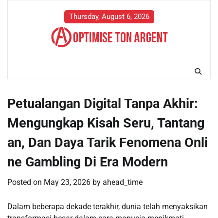
Skip
to
Thursday, August 6, 2026
content
Petualangan Digital Tanpa Akhir:
Mengungkap Kisah Seru, Tantang
an, Dan Daya Tarik Fenomena Onli
ne Gambling Di Era Modern
Posted on
May 23, 2026
by
ahead_time
Dalam beberapa dekade terakhir, dunia telah menyaksikan