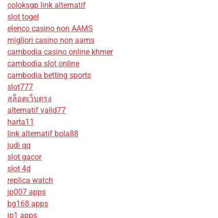
coloksgp link alternatif
slot togel
elenco casino non AAMS
migliori casino non aams
cambodia casino online khmer
cambodia slot online
cambodia betting sports
slot777
สล็อตเว็บตรง
alternatif valid77
harta11
link alternatif bola88
judi qq
slot gacor
slot 4d
replica watch
jp007 apps
bg168 apps
jp1 apps