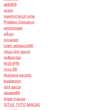
gbk808
scam
ngentot bocil smp
Prediksi Dewalive
alexistogel
สล็อต
cocaslot
login apigacor88
situs slot gacor
wdbandar
快连VPN
foya 88
thailand escorts
badakslot
slot gacor
sbobet88
togel macau
SITUS TOTO MACAU