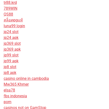
tr88.krd
789WIN
QS88
สล็อตpgแท้
luna99 login
jp24 slot
jp24 apk
jp369 slot
jp369 apk
jp99 slot
jp99 apk
jp8 slot
jp8 apk
casino online in cambodia
Mw365 Khmer
elsa78
fbs indonesia
porn
casinos not on GamStop