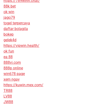
https://789winn.chat/
88k bet
ok win
jago79
togel terpercaya
daftar bolagila
bokep
gelek4d
https://vipwin.health/
ok fun
ea 88
888vi.com
888p online
win678 page
xem ngay
https://kuwin.mex.com/
TR88
LV88
JW88