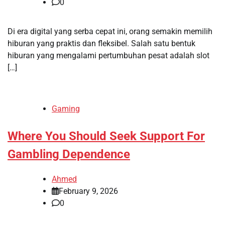
0
Di era digital yang serba cepat ini, orang semakin memilih
hiburan yang praktis dan fleksibel. Salah satu bentuk
hiburan yang mengalami pertumbuhan pesat adalah slot
[…]
Gaming
Where You Should Seek Support For
Gambling Dependence
Ahmed
February 9, 2026
0