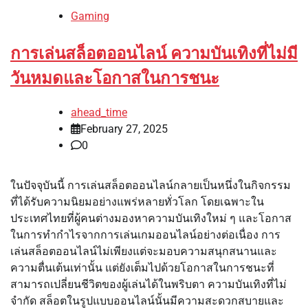
Gaming
การเล่นสล็อตออนไลน์ ความบันเทิงที่ไม่มี
วันหมดและโอกาสในการชนะ
ahead_time
February 27, 2025
0
ในปัจจุบันนี้ การเล่นสล็อตออนไลน์กลายเป็นหนึ่งในกิจกรรม
ที่ได้รับความนิยมอย่างแพร่หลายทั่วโลก โดยเฉพาะใน
ประเทศไทยที่ผู้คนต่างมองหาความบันเทิงใหม่ ๆ และโอกาส
ในการทำกำไรจากการเล่นเกมออนไลน์อย่างต่อเนื่อง การ
เล่นสล็อตออนไลน์ไม่เพียงแต่จะมอบความสนุกสนานและ
ความตื่นเต้นเท่านั้น แต่ยังเต็มไปด้วยโอกาสในการชนะที่
สามารถเปลี่ยนชีวิตของผู้เล่นได้ในพริบตา ความบันเทิงที่ไม่
จำกัด สล็อตในรูปแบบออนไลน์นั้นมีความสะดวกสบายและ