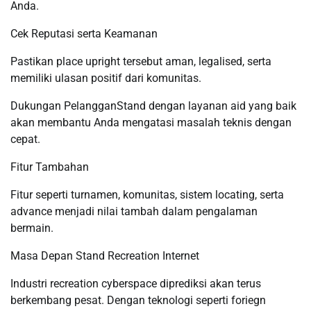
Anda.
Cek Reputasi serta Keamanan
Pastikan place upright tersebut aman, legalised, serta
memiliki ulasan positif dari komunitas.
Dukungan PelangganStand dengan layanan aid yang baik
akan membantu Anda mengatasi masalah teknis dengan
cepat.
Fitur Tambahan
Fitur seperti turnamen, komunitas, sistem locating, serta
advance menjadi nilai tambah dalam pengalaman
bermain.
Masa Depan Stand Recreation Internet
Industri recreation cyberspace diprediksi akan terus
berkembang pesat. Dengan teknologi seperti foriegn