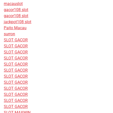
macauslot
gacor108 slot
gacor108 slot
jackpot108 slot
Paito Macau
surron
SLOT GACOR
SLOT GACOR
SLOT GACOR
SLOT GACOR
SLOT GACOR
SLOT GACOR
SLOT GACOR
SLOT GACOR
SLOT GACOR
SLOT GACOR
SLOT GACOR
SLOT GACOR
SLOT MAXWIN