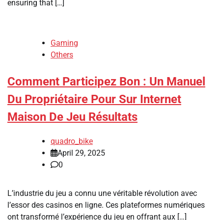
ensuring that […]
Gaming
Others
Comment Participez Bon : Un Manuel
Du Propriétaire Pour Sur Internet
Maison De Jeu Résultats
quadro_bike
April 29, 2025
0
L’industrie du jeu a connu une véritable révolution avec
l’essor des casinos en ligne. Ces plateformes numériques
ont transformé l’expérience du jeu en offrant aux […]