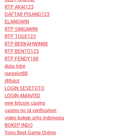
RTP AKAI123
DAFTAR PISANG123
ELANGWIN
RTP SINGAWIN
RTP TOGE123
RTP BERKAHWIN88
RTP BENTO123
RTP FENDY188
duta lotre
ransslot88
j88slot
LOGIN SESETOTO
LOGIN AMAVI5D
new bitcoin casino
casino no id verification
video bokep artis indonesia
BOKEP INDO
Yono Best Game Online