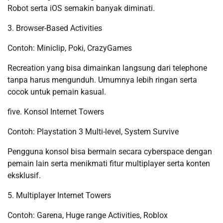
Robot serta iOS semakin banyak diminati.
3. Browser-Based Activities
Contoh: Miniclip, Poki, CrazyGames
Recreation yang bisa dimainkan langsung dari telephone
tanpa harus mengunduh. Umumnya lebih ringan serta
cocok untuk pemain kasual.
five. Konsol Internet Towers
Contoh: Playstation 3 Multi-level, System Survive
Pengguna konsol bisa bermain secara cyberspace dengan
pemain lain serta menikmati fitur multiplayer serta konten
eksklusif.
5. Multiplayer Internet Towers
Contoh: Garena, Huge range Activities, Roblox