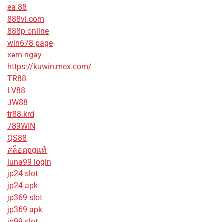
ea 88
888vi.com
888p online
win678 page
xem ngay
https://kuwin.mex.com/
TR88
LV88
JW88
tr88.krd
789WIN
QS88
สล็อตpgแท้
luna99 login
jp24 slot
jp24 apk
jp369 slot
jp369 apk
jp99 slot