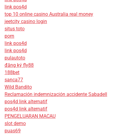
link pos4d
top 10 online casino Australia real money
jeetcity casino login
situs toto
porn
link pos4d
link pos4d
pulautoto
đăng ký fly88
188bet
sanca77
Wild Bandito
Reclamación indemnización accidente Sabadell
pos4d link alternatif
pos4d link alternatif
PENGELUARAN MACAU
slot demo
puas69