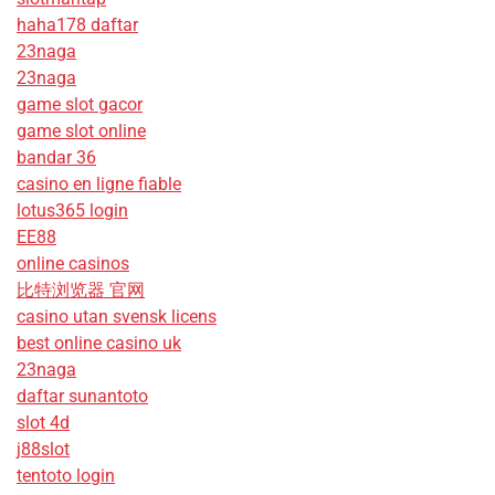
haha178 daftar
23naga
23naga
game slot gacor
game slot online
bandar 36
casino en ligne fiable
lotus365 login
EE88
online casinos
比特浏览器 官网
casino utan svensk licens
best online casino uk
23naga
daftar sunantoto
slot 4d
j88slot
tentoto login