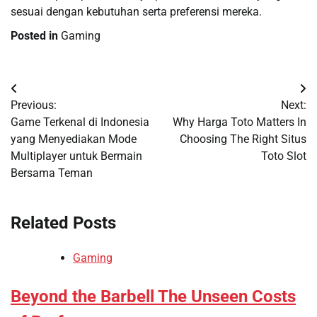
sesuai dengan kebutuhan serta preferensi mereka.
Posted in
Gaming
Post
Previous:
Next:
navigation
Game Terkenal di Indonesia
Why Harga Toto Matters In
yang Menyediakan Mode
Choosing The Right Situs
Multiplayer untuk Bermain
Toto Slot
Bersama Teman
Related Posts
Gaming
Beyond the Barbell The Unseen Costs