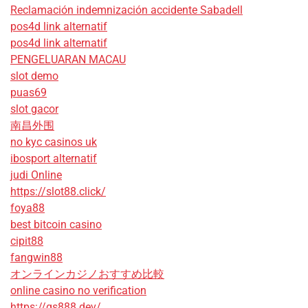
Reclamación indemnización accidente Sabadell
pos4d link alternatif
pos4d link alternatif
PENGELUARAN MACAU
slot demo
puas69
slot gacor
南昌外围
no kyc casinos uk
ibosport alternatif
judi Online
https://slot88.click/
foya88
best bitcoin casino
cipit88
fangwin88
オンラインカジノおすすめ比較
online casino no verification
https://qs888.dev/