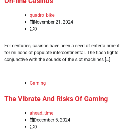
On-line Casinos
quadro_bike
November 21, 2024
0
For centuries, casinos have been a seed of entertainment
for millions of populate intercontinental. The flash lights
conjunctive with the sounds of the slot machines […]
Gaming
The Vibrate And Risks Of Gaming
ahead_time
December 5, 2024
0