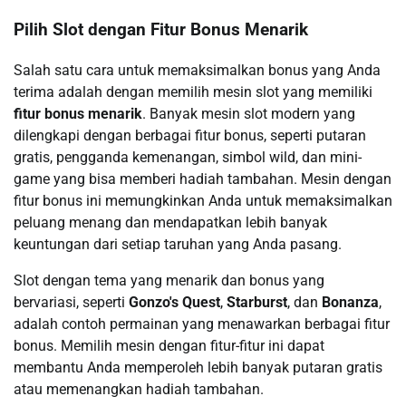
Pilih Slot dengan Fitur Bonus Menarik
Salah satu cara untuk memaksimalkan bonus yang Anda
terima adalah dengan memilih mesin slot yang memiliki
fitur bonus menarik
. Banyak mesin slot modern yang
dilengkapi dengan berbagai fitur bonus, seperti putaran
gratis, pengganda kemenangan, simbol wild, dan mini-
game yang bisa memberi hadiah tambahan. Mesin dengan
fitur bonus ini memungkinkan Anda untuk memaksimalkan
peluang menang dan mendapatkan lebih banyak
keuntungan dari setiap taruhan yang Anda pasang.
Slot dengan tema yang menarik dan bonus yang
bervariasi, seperti
Gonzo's Quest
,
Starburst
, dan
Bonanza
,
adalah contoh permainan yang menawarkan berbagai fitur
bonus. Memilih mesin dengan fitur-fitur ini dapat
membantu Anda memperoleh lebih banyak putaran gratis
atau memenangkan hadiah tambahan.