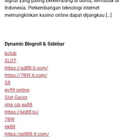
digital yang paling berkembang di dunia, termasuk di
Indonesia. Perkembangan teknologi internet
memungkinkan kasino online dapat dijangkau […]
Dynamic Blogroll & Sidebar
bclub
SLOT
https://ad88.it.com/
https://789f.it.com/
S8
ev99 online
Slot Gacor
nhà cái ea88
https://kp88.to/
789f
nk88
https:/qs888.it.com/