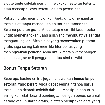
slot tertentu setelah pemain melakukan setoran tertentu
atau mencapai level tertentu dalam permainan.
Putaran gratis memungkinkan Anda untuk memainkan
mesin slot tanpa mengeluarkan taruhan tambahan.
Selama putaran gratis, Anda tetap memiliki kesempatan
untuk memenangkan uang asli, yang membuatnya sangat
menguntungkan. Mesin slot yang menawarkan putaran
gratis juga sering kali memiliki fitur bonus yang
meningkatkan peluang Anda untuk meraih kemenangan
lebih besar, seperti pengganda atau simbol wild.
Bonus Tanpa Setoran
Beberapa kasino online juga menawarkan
bonus tanpa
setoran
, yang berarti Anda dapat bermain tanpa harus
melakukan deposit terlebih dahulu. Meskipun bonus ini
sering kali lebih kecil dibandingkan dengan bonus selamat
datang atau putaran gratis, ini tetap merupakan cara yang