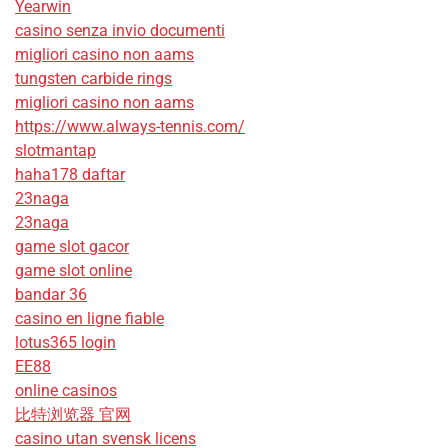
Yearwin
casino senza invio documenti
migliori casino non aams
tungsten carbide rings
migliori casino non aams
https://www.always-tennis.com/
slotmantap
haha178 daftar
23naga
23naga
game slot gacor
game slot online
bandar 36
casino en ligne fiable
lotus365 login
EE88
online casinos
比特浏览器 官网
casino utan svensk licens