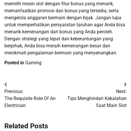
memilih mesin slot dengan fitur bonus yang menarik,
memanfaatkan promosi dan bonus yang tersedia, serta
mengelola anggaran bermain dengan bijak. Jangan lupa
untuk memperhatikan persyaratan taruhan agar Anda bisa
menarik kemenangan dari bonus yang Anda peroleh.
Dengan strategi yang tepat dan keberuntungan yang
berpihak, Anda bisa meraih kemenangan besar dan
menikmati pengalaman bermain yang menyenangkan.
Posted in
Gaming
Post
Previous:
Next:
navigation
The Requisite Role Of An
Tips Menghindari Kekalahan
Electrician
Saat Main Slot
Related Posts