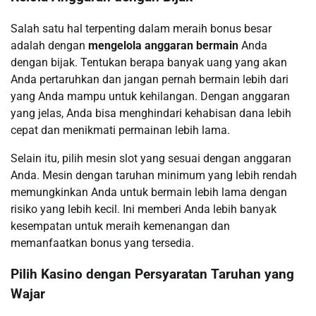
Salah satu hal terpenting dalam meraih bonus besar
adalah dengan
mengelola anggaran bermain
Anda
dengan bijak. Tentukan berapa banyak uang yang akan
Anda pertaruhkan dan jangan pernah bermain lebih dari
yang Anda mampu untuk kehilangan. Dengan anggaran
yang jelas, Anda bisa menghindari kehabisan dana lebih
cepat dan menikmati permainan lebih lama.
Selain itu, pilih mesin slot yang sesuai dengan anggaran
Anda. Mesin dengan taruhan minimum yang lebih rendah
memungkinkan Anda untuk bermain lebih lama dengan
risiko yang lebih kecil. Ini memberi Anda lebih banyak
kesempatan untuk meraih kemenangan dan
memanfaatkan bonus yang tersedia.
Pilih Kasino dengan Persyaratan Taruhan yang
Wajar