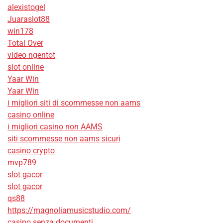
alexistogel
Juaraslot88
win178
Total Over
video ngentot
slot online
Yaar Win
Yaar Win
i migliori siti di scommesse non aams
casino online
i migliori casino non AAMS
siti scommesse non aams sicuri
casino crypto
mvp789
slot gacor
slot gacor
qs88
https://magnoliamusicstudio.com/
casino senza documenti