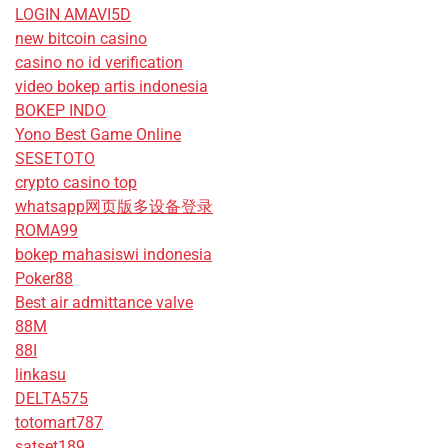
LOGIN AMAVI5D
new bitcoin casino
casino no id verification
video bokep artis indonesia
BOKEP INDO
Yono Best Game Online
SESETOTO
crypto casino top
whatsapp网页版多设备登录
ROMA99
bokep mahasiswi indonesia
Poker88
Best air admittance valve
88M
88I
linkasu
DELTA575
totomart787
satset189