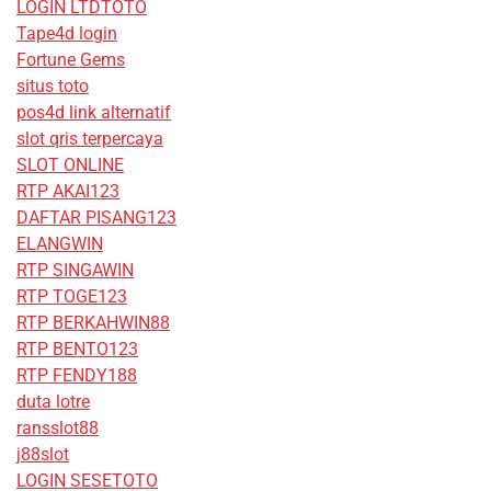
LOGIN LTDTOTO
Tape4d login
Fortune Gems
situs toto
pos4d link alternatif
slot qris terpercaya
SLOT ONLINE
RTP AKAI123
DAFTAR PISANG123
ELANGWIN
RTP SINGAWIN
RTP TOGE123
RTP BERKAHWIN88
RTP BENTO123
RTP FENDY188
duta lotre
ransslot88
j88slot
LOGIN SESETOTO