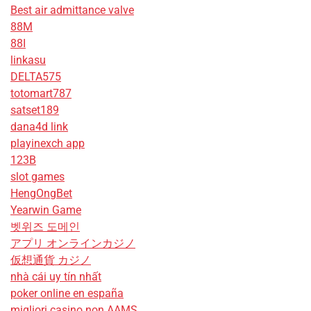
Best air admittance valve
88M
88I
linkasu
DELTA575
totomart787
satset189
dana4d link
playinexch app
123B
slot games
HengOngBet
Yearwin Game
벳위즈 도메인
アプリ オンラインカジノ
仮想通貨 カジノ
nhà cái uy tín nhất
poker online en españa
migliori casino non AAMS