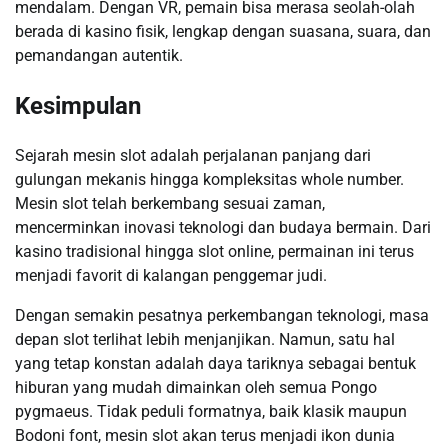
mendalam. Dengan VR, pemain bisa merasa seolah-olah
berada di kasino fisik, lengkap dengan suasana, suara, dan
pemandangan autentik.
Kesimpulan
Sejarah mesin slot adalah perjalanan panjang dari
gulungan mekanis hingga kompleksitas whole number.
Mesin slot telah berkembang sesuai zaman,
mencerminkan inovasi teknologi dan budaya bermain. Dari
kasino tradisional hingga slot online, permainan ini terus
menjadi favorit di kalangan penggemar judi.
Dengan semakin pesatnya perkembangan teknologi, masa
depan slot terlihat lebih menjanjikan. Namun, satu hal
yang tetap konstan adalah daya tariknya sebagai bentuk
hiburan yang mudah dimainkan oleh semua Pongo
pygmaeus. Tidak peduli formatnya, baik klasik maupun
Bodoni font, mesin slot akan terus menjadi ikon dunia