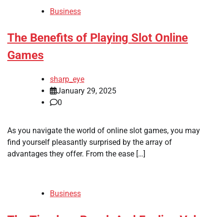
Business
The Benefits of Playing Slot Online
Games
sharp_eye
January 29, 2025
0
As you navigate the world of online slot games, you may
find yourself pleasantly surprised by the array of
advantages they offer. From the ease […]
Business