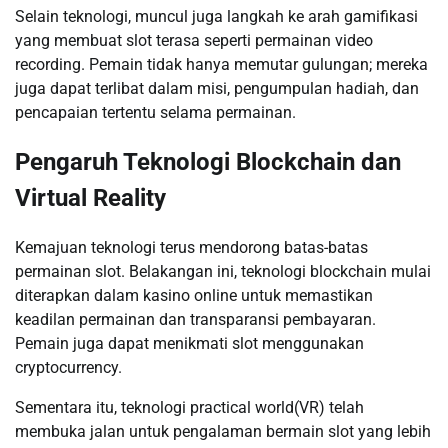
Selain teknologi, muncul juga langkah ke arah gamifikasi
yang membuat slot terasa seperti permainan video
recording. Pemain tidak hanya memutar gulungan; mereka
juga dapat terlibat dalam misi, pengumpulan hadiah, dan
pencapaian tertentu selama permainan.
Pengaruh Teknologi Blockchain dan
Virtual Reality
Kemajuan teknologi terus mendorong batas-batas
permainan slot. Belakangan ini, teknologi blockchain mulai
diterapkan dalam kasino online untuk memastikan
keadilan permainan dan transparansi pembayaran.
Pemain juga dapat menikmati slot menggunakan
cryptocurrency.
Sementara itu, teknologi practical world(VR) telah
membuka jalan untuk pengalaman bermain slot yang lebih