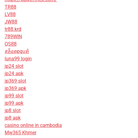
TR88
LV88
JW88
tr88.krd
789WIN
QS88
สล็อตpgแท้
luna99 login
jp24 slot
jp24 apk
jp369 slot
jp369 apk
jp99 slot
jp99 apk
jp8 slot
jp8 apk
casino online in cambodia
Mw365 Khmer