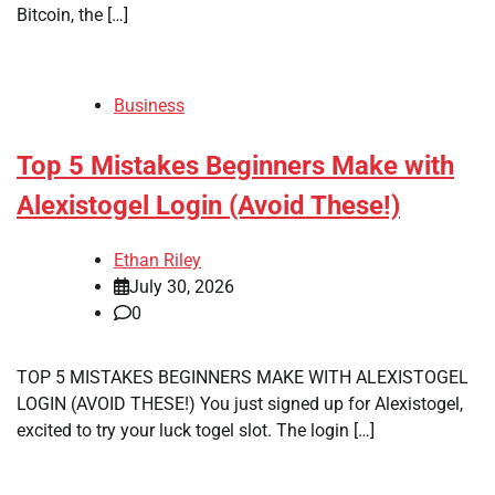
Bitcoin, the […]
Business
Top 5 Mistakes Beginners Make with
Alexistogel Login (Avoid These!)
Ethan Riley
July 30, 2026
0
TOP 5 MISTAKES BEGINNERS MAKE WITH ALEXISTOGEL
LOGIN (AVOID THESE!) You just signed up for Alexistogel,
excited to try your luck togel slot. The login […]