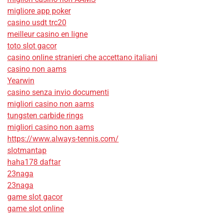
migliore app poker
casino usdt trc20
meilleur casino en ligne
toto slot gacor
casino online stranieri che accettano italiani
casino non aams
Yearwin
casino senza invio documenti
migliori casino non aams
tungsten carbide rings
migliori casino non aams
https://www.always-tennis.com/
slotmantap
haha178 daftar
23naga
23naga
game slot gacor
game slot online