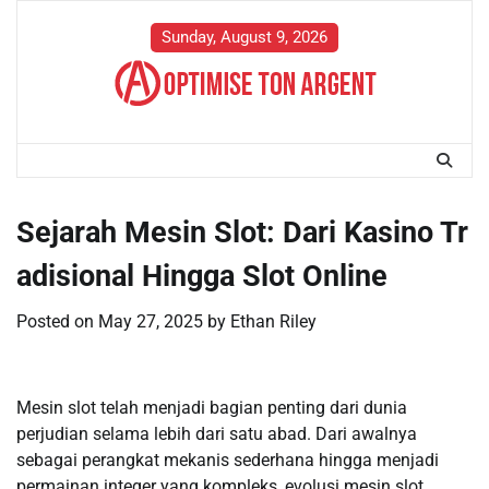
Skip
to
Sunday, August 9, 2026
content
Sejarah Mesin Slot: Dari Kasino Tr
adisional Hingga Slot Online
Posted on
May 27, 2025
by
Ethan Riley
Mesin slot telah menjadi bagian penting dari dunia
perjudian selama lebih dari satu abad. Dari awalnya
sebagai perangkat mekanis sederhana hingga menjadi
permainan integer yang kompleks, evolusi mesin slot