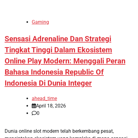
Gaming
Sensasi Adrenaline Dan Strategi
Tingkat Tinggi Dalam Ekosistem
Online Play Modern: Menggali Peran
Bahasa Indonesia Republic Of
Indonesia Di Dunia Integer
ahead_time
April 18, 2026
0
Dunia online slot modern telah berkembang pesat,