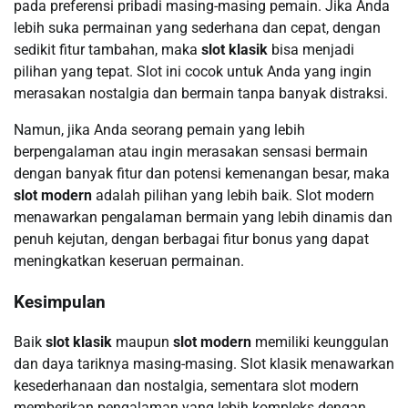
pada preferensi pribadi masing-masing pemain. Jika Anda
lebih suka permainan yang sederhana dan cepat, dengan
sedikit fitur tambahan, maka
slot klasik
bisa menjadi
pilihan yang tepat. Slot ini cocok untuk Anda yang ingin
merasakan nostalgia dan bermain tanpa banyak distraksi.
Namun, jika Anda seorang pemain yang lebih
berpengalaman atau ingin merasakan sensasi bermain
dengan banyak fitur dan potensi kemenangan besar, maka
slot modern
adalah pilihan yang lebih baik. Slot modern
menawarkan pengalaman bermain yang lebih dinamis dan
penuh kejutan, dengan berbagai fitur bonus yang dapat
meningkatkan keseruan permainan.
Kesimpulan
Baik
slot klasik
maupun
slot modern
memiliki keunggulan
dan daya tariknya masing-masing. Slot klasik menawarkan
kesederhanaan dan nostalgia, sementara slot modern
memberikan pengalaman yang lebih kompleks dengan