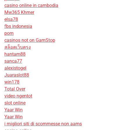
casino online in cambodia
Mw365 Khmer
elsa78
fbs indonesia
porn
casinos not on GamStop
สล็อตเว็บตรง
hantam88
sanca77
alexistogel
Juaraslot88
win178
Total Over
video ngentot
slot online
Yaar Win
Yaar Win
i migliori siti di scommesse non aams