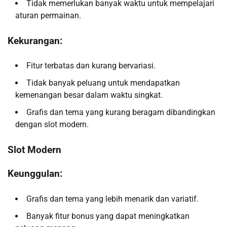
Tidak memerlukan banyak waktu untuk mempelajari
aturan permainan.
Kekurangan:
Fitur terbatas dan kurang bervariasi.
Tidak banyak peluang untuk mendapatkan
kemenangan besar dalam waktu singkat.
Grafis dan tema yang kurang beragam dibandingkan
dengan slot modern.
Slot Modern
Keunggulan:
Grafis dan tema yang lebih menarik dan variatif.
Banyak fitur bonus yang dapat meningkatkan