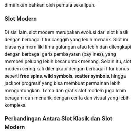
dimainkan bahkan oleh pemula sekalipun.
Slot Modern
Di sisi lain, slot modern merupakan evolusi dari slot klasik
dengan berbagai fitur canggih yang lebih menarik. Slot ini
biasanya memiliki lima gulungan atau lebih dan dilengkapi
dengan berbagai garis pembayaran (paylines), yang
memberi peluang lebih besar untuk menang. Selain itu, slot
modern sering kali dilengkapi dengan berbagai fitur bonus
seperti
free spins
,
wild symbols
,
scatter symbols
, hingga
jackpot progresif yang bisa membuat permainan lebih
menguntungkan. Tema dan grafis slot modern juga lebih
beragam dan menarik, dengan cerita dan visual yang lebih
kompleks.
Perbandingan Antara Slot Klasik dan Slot
Modern