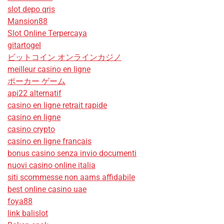
slot depo qris
Mansion88
Slot Online Terpercaya
gitartogel
ビットコイン オンラインカジノ
meilleur casino en ligne
ポーカー ゲーム
api22 alternatif
casino en ligne retrait rapide
casino en ligne
casino crypto
casino en ligne francais
bonus casino senza invio documenti
nuovi casino online italia
siti scommesse non aams affidabile
best online casino uae
foya88
link balislot