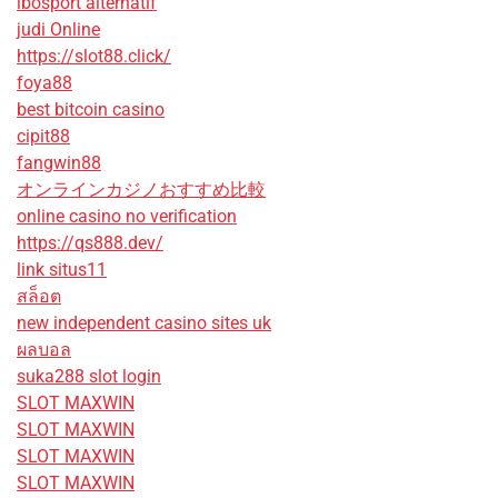
ibosport alternatif
judi Online
https://slot88.click/
foya88
best bitcoin casino
cipit88
fangwin88
オンラインカジノおすすめ比較
online casino no verification
https://qs888.dev/
link situs11
สล็อต
new independent casino sites uk
ผลบอล
suka288 slot login
SLOT MAXWIN
SLOT MAXWIN
SLOT MAXWIN
SLOT MAXWIN