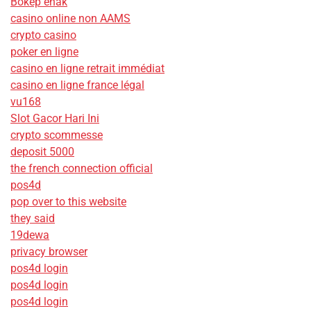
Bokep enak
casino online non AAMS
crypto casino
poker en ligne
casino en ligne retrait immédiat
casino en ligne france légal
vu168
Slot Gacor Hari Ini
crypto scommesse
deposit 5000
the french connection official
pos4d
pop over to this website
they said
19dewa
privacy browser
pos4d login
pos4d login
pos4d login