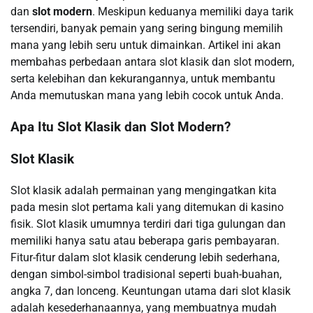
dan
slot modern
. Meskipun keduanya memiliki daya tarik
tersendiri, banyak pemain yang sering bingung memilih
mana yang lebih seru untuk dimainkan. Artikel ini akan
membahas perbedaan antara slot klasik dan slot modern,
serta kelebihan dan kekurangannya, untuk membantu
Anda memutuskan mana yang lebih cocok untuk Anda.
Apa Itu Slot Klasik dan Slot Modern?
Slot Klasik
Slot klasik adalah permainan yang mengingatkan kita
pada mesin slot pertama kali yang ditemukan di kasino
fisik. Slot klasik umumnya terdiri dari tiga gulungan dan
memiliki hanya satu atau beberapa garis pembayaran.
Fitur-fitur dalam slot klasik cenderung lebih sederhana,
dengan simbol-simbol tradisional seperti buah-buahan,
angka 7, dan lonceng. Keuntungan utama dari slot klasik
adalah kesederhanaannya, yang membuatnya mudah