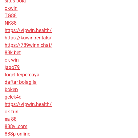
situs bola
okwin
TG88
NK88
https://vipwin.health/
https://kuwin.rentals/
https://789winn.chat/
88k bet
ok win
jago79
togel terpercaya
daftar bolagila
bokep
gelek4d
https://vipwin.health/
ok fun
ea 88
888vi.com
888p online