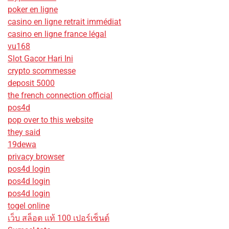
poker en ligne
casino en ligne retrait immédiat
casino en ligne france légal
vu168
Slot Gacor Hari Ini
crypto scommesse
deposit 5000
the french connection official
pos4d
pop over to this website
they said
19dewa
privacy browser
pos4d login
pos4d login
pos4d login
togel online
เว็บ สล็อต แท้ 100 เปอร์เซ็นต์