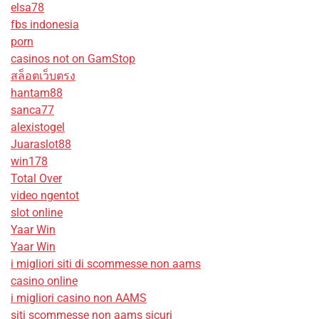
elsa78
fbs indonesia
porn
casinos not on GamStop
สล็อตเว็บตรง
hantam88
sanca77
alexistogel
Juaraslot88
win178
Total Over
video ngentot
slot online
Yaar Win
Yaar Win
i migliori siti di scommesse non aams
casino online
i migliori casino non AAMS
siti scommesse non aams sicuri