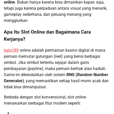
online
. Bukan hanya karena bisa dimainkan kapan saja,
tetapi juga karena perpaduan antara visual yang menarik,
gameplay sederhana, dan peluang menang yang
menggiurkan.
Apa Itu Slot Online dan Bagaimana Cara
Kerjanya?
halo189
online adalah permainan kasino digital di mana
pemain memutar gulungan (reel) yang berisi berbagai
simbol. Jika simbol tertentu sejajar dalam garis
pembayaran (payline), maka pemain berhak atas hadiah.
Game ini dikendalikan oleh sistem
RNG (Random Number
Generator)
, yang memastikan setiap hasil murni acak dan
tidak bisa dimanipulasi.
Berbeda dengan slot konvensional, slot online
menawarkan berbagai fitur modern seperti: