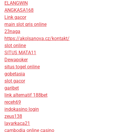
ELANGWIN
ANGKASA168
Link gacor
main slot qris online
23naga
https://akolsanova.cz/kontakt/
slot online
SITUS MATA11
Dewapoker
situs togel online
gobetasia
slot gacor
garibet
link alternatif 188bet
receh69
indokasino login
zeus138
layarkaca21
cambodia online casino