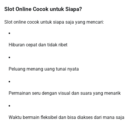
Slot Online Cocok untuk Siapa?
Slot online cocok untuk siapa saja yang mencari:
Hiburan cepat dan tidak ribet
Peluang menang uang tunai nyata
Permainan seru dengan visual dan suara yang menarik
Waktu bermain fleksibel dan bisa diakses dari mana saja