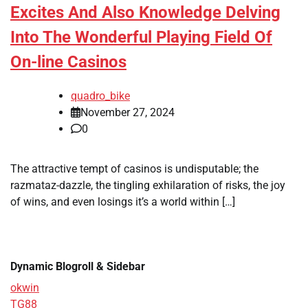
Excites And Also Knowledge Delving
Into The Wonderful Playing Field Of
On-line Casinos
quadro_bike
November 27, 2024
0
The attractive tempt of casinos is undisputable; the
razmataz-dazzle, the tingling exhilaration of risks, the joy
of wins, and even losings it’s a world within […]
Dynamic Blogroll & Sidebar
okwin
TG88