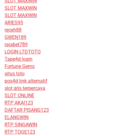
SLOT MAXWIN
SLOT MAXWIN
SLOT MAXWIN
ARIES95
receh88
GWEN189
rajabet789
LOGIN LTDTOTO
Tape4d login
Fortune Gems
situs toto
pos4d link alternatif
slot qris terpercaya
SLOT ONLINE
RTP AKAI123
DAFTAR PISANG123
ELANGWIN
RTP SINGAWIN
RTP TOGE123