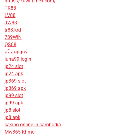
https://kuwin.mex.com/
TR88
LV88
JW88
tr88.krd
789WIN
QS88
สล็อตpgแท้
luna99 login
jp24 slot
jp24 apk
jp369 slot
jp369 apk
jp99 slot
jp99 apk
jp8 slot
jp8 apk
casino online in cambodia
Mw365 Khmer