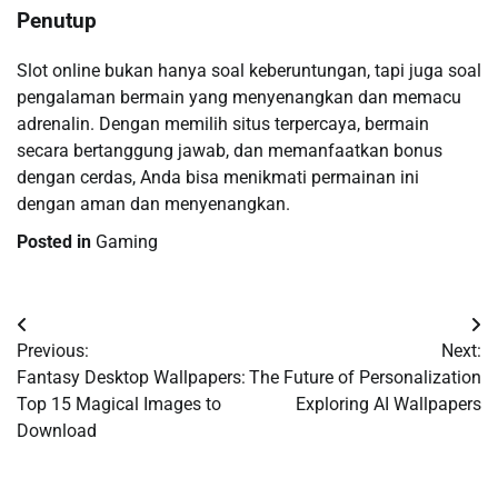
Penutup
Slot online bukan hanya soal keberuntungan, tapi juga soal
pengalaman bermain yang menyenangkan dan memacu
adrenalin. Dengan memilih situs terpercaya, bermain
secara bertanggung jawab, dan memanfaatkan bonus
dengan cerdas, Anda bisa menikmati permainan ini
dengan aman dan menyenangkan.
Posted in
Gaming
Post
Previous:
Next:
navigation
Fantasy Desktop Wallpapers:
The Future of Personalization
Top 15 Magical Images to
Exploring AI Wallpapers
Download