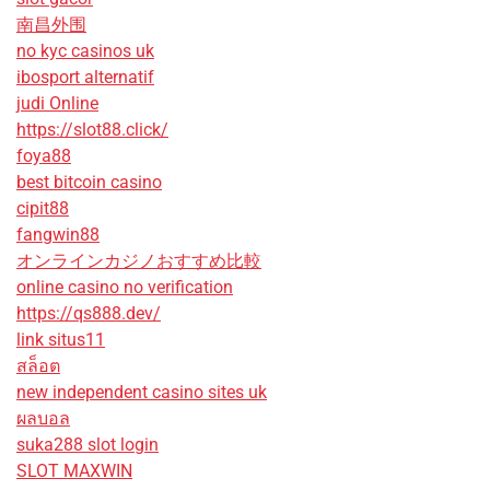
南昌外围
no kyc casinos uk
ibosport alternatif
judi Online
https://slot88.click/
foya88
best bitcoin casino
cipit88
fangwin88
オンラインカジノおすすめ比較
online casino no verification
https://qs888.dev/
link situs11
สล็อต
new independent casino sites uk
ผลบอล
suka288 slot login
SLOT MAXWIN