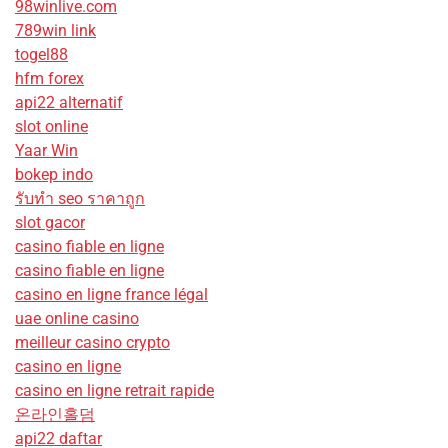
98winlive.com
789win link
togel88
hfm forex
api22 alternatif
slot online
Yaar Win
bokep indo
รับทํา seo ราคาถูก
slot gacor
casino fiable en ligne
casino fiable en ligne
casino en ligne france légal
uae online casino
meilleur casino crypto
casino en ligne
casino en ligne retrait rapide
온라인홀덤
api22 daftar