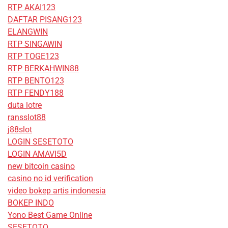
RTP AKAI123
DAFTAR PISANG123
ELANGWIN
RTP SINGAWIN
RTP TOGE123
RTP BERKAHWIN88
RTP BENTO123
RTP FENDY188
duta lotre
ransslot88
j88slot
LOGIN SESETOTO
LOGIN AMAVI5D
new bitcoin casino
casino no id verification
video bokep artis indonesia
BOKEP INDO
Yono Best Game Online
SESETOTO