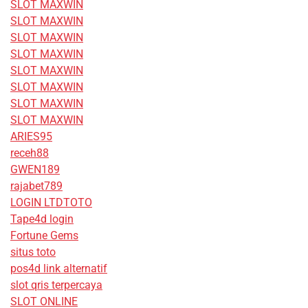
SLOT MAXWIN
SLOT MAXWIN
SLOT MAXWIN
SLOT MAXWIN
SLOT MAXWIN
SLOT MAXWIN
SLOT MAXWIN
SLOT MAXWIN
ARIES95
receh88
GWEN189
rajabet789
LOGIN LTDTOTO
Tape4d login
Fortune Gems
situs toto
pos4d link alternatif
slot qris terpercaya
SLOT ONLINE