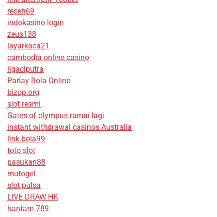
receh69
indokasino login
zeus138
layarkaca21
cambodia online casino
ligaciputra
Parlay Bola Online
bizop.org
slot resmi
Gates of olympus ramai lagi
instant withdrawal casinos Australia
link bola99
toto slot
pasukan88
mutogel
slot pulsa
LIVE DRAW HK
hantam 789