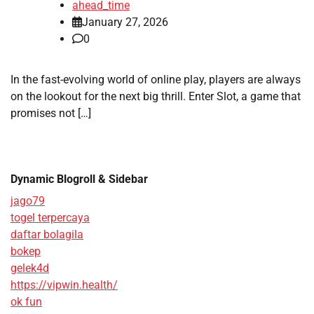
ahead_time
January 27, 2026
0
In the fast-evolving world of online play, players are always
on the lookout for the next big thrill. Enter Slot, a game that
promises not […]
Dynamic Blogroll & Sidebar
jago79
togel terpercaya
daftar bolagila
bokep
gelek4d
https://vipwin.health/
ok fun