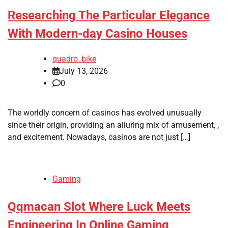
Researching The Particular Elegance
With Modern-day Casino Houses
quadro_bike
July 13, 2026
0
The worldly concern of casinos has evolved unusually
since their origin, providing an alluring mix of amusement, ,
and excitement. Nowadays, casinos are not just […]
Gaming
Qqmacan Slot Where Luck Meets
Engineering In Online Gaming