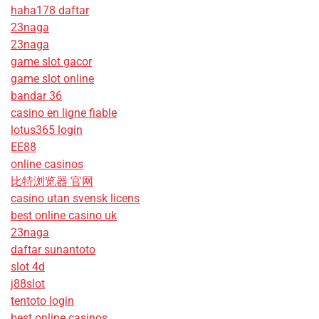
haha178 daftar
23naga
23naga
game slot gacor
game slot online
bandar 36
casino en ligne fiable
lotus365 login
EE88
online casinos
比特浏览器 官网
casino utan svensk licens
best online casino uk
23naga
daftar sunantoto
slot 4d
j88slot
tentoto login
best online casinos