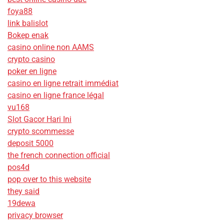
foya88
link balislot
Bokep enak
casino online non AAMS
crypto casino
poker en ligne
casino en ligne retrait immédiat
casino en ligne france légal
vu168
Slot Gacor Hari Ini
crypto scommesse
deposit 5000
the french connection official
pos4d
pop over to this website
they said
19dewa
privacy browser