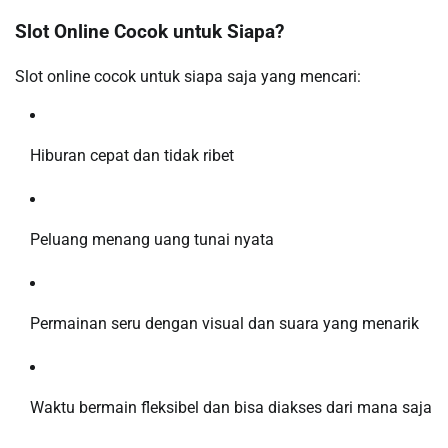
Slot Online Cocok untuk Siapa?
Slot online cocok untuk siapa saja yang mencari:
Hiburan cepat dan tidak ribet
Peluang menang uang tunai nyata
Permainan seru dengan visual dan suara yang menarik
Waktu bermain fleksibel dan bisa diakses dari mana saja