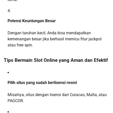
Potensi Keuntungan Besar
Dengan taruhan kecil, Anda bisa mendapatkan
kemenangan besar jika berhasil memicu fitur jackpot
atau free spin.
Tips Bermain Slot Online yang Aman dan Efektif
Pilih situs yang sudah berlisensi resmi
Misalnya, situs dengan lisensi dari Curacao, Malta, atau
PAGCOR.