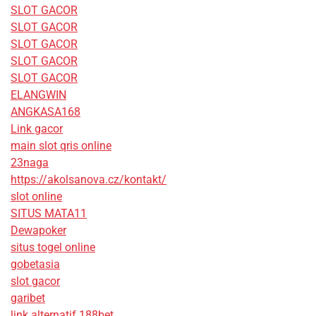
SLOT GACOR
SLOT GACOR
SLOT GACOR
SLOT GACOR
SLOT GACOR
ELANGWIN
ANGKASA168
Link gacor
main slot qris online
23naga
https://akolsanova.cz/kontakt/
slot online
SITUS MATA11
Dewapoker
situs togel online
gobetasia
slot gacor
garibet
link alternatif 188bet