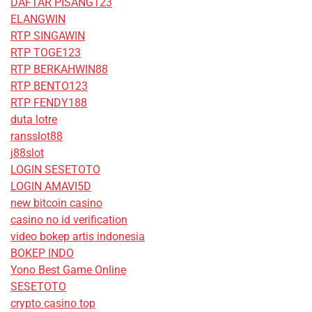
DAFTAR PISANG123
ELANGWIN
RTP SINGAWIN
RTP TOGE123
RTP BERKAHWIN88
RTP BENTO123
RTP FENDY188
duta lotre
ransslot88
j88slot
LOGIN SESETOTO
LOGIN AMAVI5D
new bitcoin casino
casino no id verification
video bokep artis indonesia
BOKEP INDO
Yono Best Game Online
SESETOTO
crypto casino top