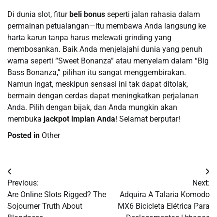
Di dunia slot, fitur
beli bonus
seperti jalan rahasia dalam
permainan petualangan—itu membawa Anda langsung ke
harta karun tanpa harus melewati grinding yang
membosankan. Baik Anda menjelajahi dunia yang penuh
warna seperti “Sweet Bonanza” atau menyelam dalam “Big
Bass Bonanza,” pilihan itu sangat menggembirakan.
Namun ingat, meskipun sensasi ini tak dapat ditolak,
bermain dengan cerdas dapat meningkatkan perjalanan
Anda. Pilih dengan bijak, dan Anda mungkin akan
membuka
jackpot impian Anda
! Selamat berputar!
Posted in
Other
Post
Previous:
Next:
navigation
Are Online Slots Rigged? The
Adquira A Talaria Komodo
Sojourner Truth About
MX6 Bicicleta Elétrica Para