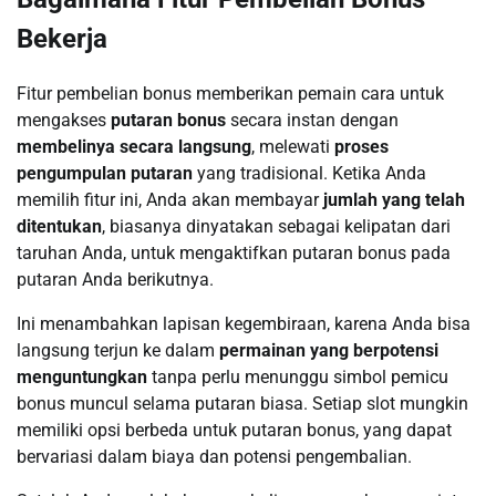
Bekerja
Fitur pembelian bonus memberikan pemain cara untuk
mengakses
putaran bonus
secara instan dengan
membelinya secara langsung
, melewati
proses
pengumpulan putaran
yang tradisional. Ketika Anda
memilih fitur ini, Anda akan membayar
jumlah yang telah
ditentukan
, biasanya dinyatakan sebagai kelipatan dari
taruhan Anda, untuk mengaktifkan putaran bonus pada
putaran Anda berikutnya.
Ini menambahkan lapisan kegembiraan, karena Anda bisa
langsung terjun ke dalam
permainan yang berpotensi
menguntungkan
tanpa perlu menunggu simbol pemicu
bonus muncul selama putaran biasa. Setiap slot mungkin
memiliki opsi berbeda untuk putaran bonus, yang dapat
bervariasi dalam biaya dan potensi pengembalian.