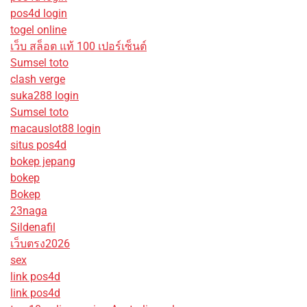
pos4d login
togel online
เว็บ สล็อต แท้ 100 เปอร์เซ็นต์
Sumsel toto
clash verge
suka288 login
Sumsel toto
macauslot88 login
situs pos4d
bokep jepang
bokep
Bokep
23naga
Sildenafil
เว็บตรง2026
sex
link pos4d
link pos4d