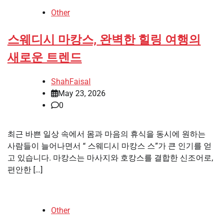
Other
스웨디시 마캉스, 완벽한 힐링 여행의
새로운 트렌드
ShahFaisal
May 23, 2026
0
최근 바쁜 일상 속에서 몸과 마음의 휴식을 동시에 원하는
사람들이 늘어나면서 “ 스웨디시 마캉스 스”가 큰 인기를 얻
고 있습니다. 마캉스는 마사지와 호캉스를 결합한 신조어로,
편안한 […]
Other