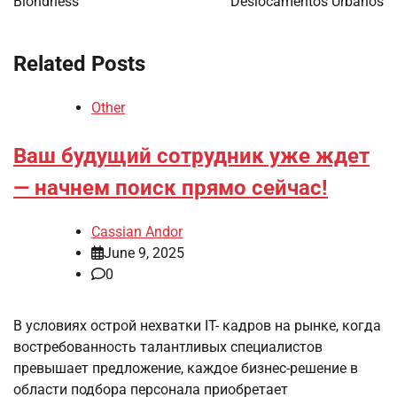
Blondness
Deslocamentos Urbanos
Related Posts
Other
Ваш будущий сотрудник уже ждет
— начнем поиск прямо сейчас!
Cassian Andor
June 9, 2025
0
В условиях острой нехватки IT- кадров на рынке, когда
востребованность талантливых специалистов
превышает предложение, каждое бизнес-решение в
области подбора персонала приобретает