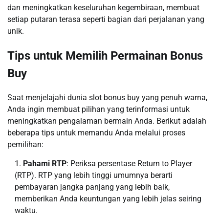
dan meningkatkan keseluruhan kegembiraan, membuat
setiap putaran terasa seperti bagian dari perjalanan yang
unik.
Tips untuk Memilih Permainan Bonus
Buy
Saat menjelajahi dunia slot bonus buy yang penuh warna,
Anda ingin membuat pilihan yang terinformasi untuk
meningkatkan pengalaman bermain Anda. Berikut adalah
beberapa tips untuk memandu Anda melalui proses
pemilihan:
Pahami RTP
: Periksa persentase Return to Player
(RTP). RTP yang lebih tinggi umumnya berarti
pembayaran jangka panjang yang lebih baik,
memberikan Anda keuntungan yang lebih jelas seiring
waktu.