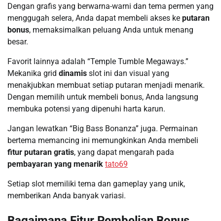
Dengan grafis yang berwarna-warni dan tema permen yang
menggugah selera, Anda dapat membeli akses ke
putaran
bonus
, memaksimalkan peluang Anda untuk menang
besar.
Favorit lainnya adalah “Temple Tumble Megaways.”
Mekanika grid
dinamis
slot ini dan visual yang
menakjubkan membuat setiap putaran menjadi menarik.
Dengan memilih untuk membeli bonus, Anda langsung
membuka potensi yang dipenuhi harta karun.
Jangan lewatkan “Big Bass Bonanza” juga. Permainan
bertema memancing ini memungkinkan Anda membeli
fitur putaran gratis
, yang dapat mengarah pada
pembayaran yang menarik
tato69
Setiap slot memiliki tema dan gameplay yang unik,
memberikan Anda banyak variasi.
Bagaimana Fitur Pembelian Bonus