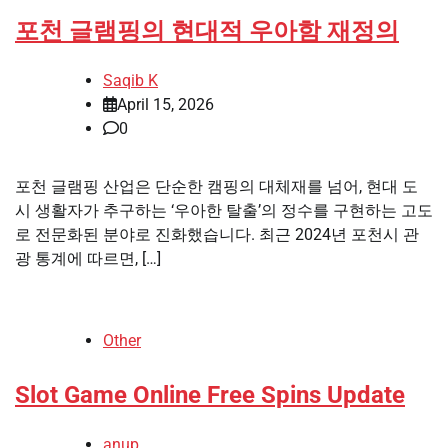
포천 글램핑의 현대적 우아함 재정의
Saqib K
April 15, 2026
0
포천 글램핑 산업은 단순한 캠핑의 대체재를 넘어, 현대 도
시 생활자가 추구하는 ‘우아한 탈출’의 정수를 구현하는 고도
로 전문화된 분야로 진화했습니다. 최근 2024년 포천시 관
광 통계에 따르면, […]
Other
Slot Game Online Free Spins Update
anup