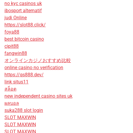
no kyc casinos uk
ibosport alternatif
judi Online
https://slot88.click/
foya88
best bitcoin casino
cipit88
fangwin88
オンラインカジノおすすめ比較
online casino no verification
https://qs888.dev/
link situs11
สล็อต
new independent casino sites uk
ผลบอล
suka288 slot login
SLOT MAXWIN
SLOT MAXWIN
SLOT MAXWIN