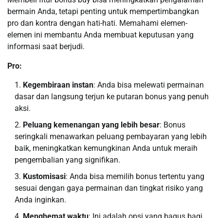
bermain Anda, tetapi penting untuk mempertimbangkan
pro dan kontra dengan hati-hati. Memahami elemen-
elemen ini membantu Anda membuat keputusan yang
informasi saat berjudi.
Pro:
Kegembiraan instan
: Anda bisa melewati permainan
dasar dan langsung terjun ke putaran bonus yang penuh
aksi.
Peluang kemenangan yang lebih besar
: Bonus
seringkali menawarkan peluang pembayaran yang lebih
baik, meningkatkan kemungkinan Anda untuk meraih
pengembalian yang signifikan.
Kustomisasi
: Anda bisa memilih bonus tertentu yang
sesuai dengan gaya permainan dan tingkat risiko yang
Anda inginkan.
Menghemat waktu
: Ini adalah opsi yang bagus bagi