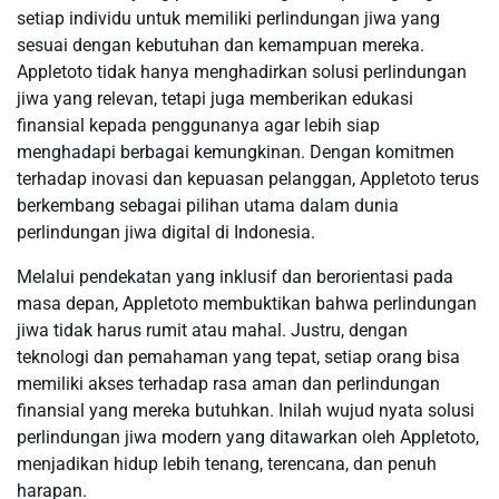
setiap individu untuk memiliki perlindungan jiwa yang
sesuai dengan kebutuhan dan kemampuan mereka.
Appletoto tidak hanya menghadirkan solusi perlindungan
jiwa yang relevan, tetapi juga memberikan edukasi
finansial kepada penggunanya agar lebih siap
menghadapi berbagai kemungkinan. Dengan komitmen
terhadap inovasi dan kepuasan pelanggan, Appletoto terus
berkembang sebagai pilihan utama dalam dunia
perlindungan jiwa digital di Indonesia.
Melalui pendekatan yang inklusif dan berorientasi pada
masa depan, Appletoto membuktikan bahwa perlindungan
jiwa tidak harus rumit atau mahal. Justru, dengan
teknologi dan pemahaman yang tepat, setiap orang bisa
memiliki akses terhadap rasa aman dan perlindungan
finansial yang mereka butuhkan. Inilah wujud nyata solusi
perlindungan jiwa modern yang ditawarkan oleh Appletoto,
menjadikan hidup lebih tenang, terencana, dan penuh
harapan.