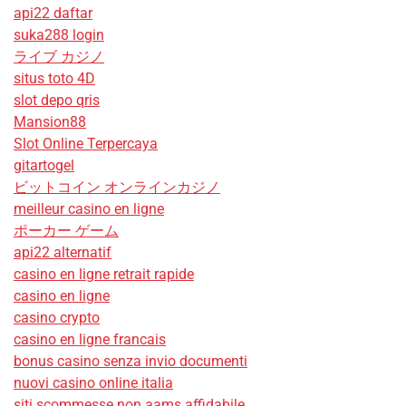
api22 daftar
suka288 login
ライブ カジノ
situs toto 4D
slot depo qris
Mansion88
Slot Online Terpercaya
gitartogel
ビットコイン オンラインカジノ
meilleur casino en ligne
ポーカー ゲーム
api22 alternatif
casino en ligne retrait rapide
casino en ligne
casino crypto
casino en ligne francais
bonus casino senza invio documenti
nuovi casino online italia
siti scommesse non aams affidabile