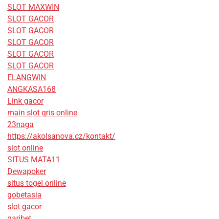
SLOT MAXWIN
SLOT GACOR
SLOT GACOR
SLOT GACOR
SLOT GACOR
SLOT GACOR
ELANGWIN
ANGKASA168
Link gacor
main slot qris online
23naga
https://akolsanova.cz/kontakt/
slot online
SITUS MATA11
Dewapoker
situs togel online
gobetasia
slot gacor
garibet