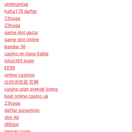
slotmantap
haha178 daftar
23naga
23naga
game slot gacor
game slot online
bandar 36
casino en ligne fiable
lotus365 login
EE88
online casinos
比特浏览器 官网
casino utan svensk licens
best online casino uk
23naga
daftar sunantoto
slot 4d
j88slot
tentoto login