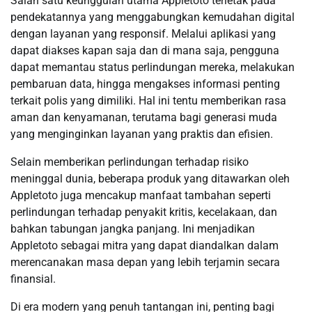
Salah satu keunggulan utama Appletoto terletak pada
pendekatannya yang menggabungkan kemudahan digital
dengan layanan yang responsif. Melalui aplikasi yang
dapat diakses kapan saja dan di mana saja, pengguna
dapat memantau status perlindungan mereka, melakukan
pembaruan data, hingga mengakses informasi penting
terkait polis yang dimiliki. Hal ini tentu memberikan rasa
aman dan kenyamanan, terutama bagi generasi muda
yang menginginkan layanan yang praktis dan efisien.
Selain memberikan perlindungan terhadap risiko
meninggal dunia, beberapa produk yang ditawarkan oleh
Appletoto juga mencakup manfaat tambahan seperti
perlindungan terhadap penyakit kritis, kecelakaan, dan
bahkan tabungan jangka panjang. Ini menjadikan
Appletoto sebagai mitra yang dapat diandalkan dalam
merencanakan masa depan yang lebih terjamin secara
finansial.
Di era modern yang penuh tantangan ini, penting bagi