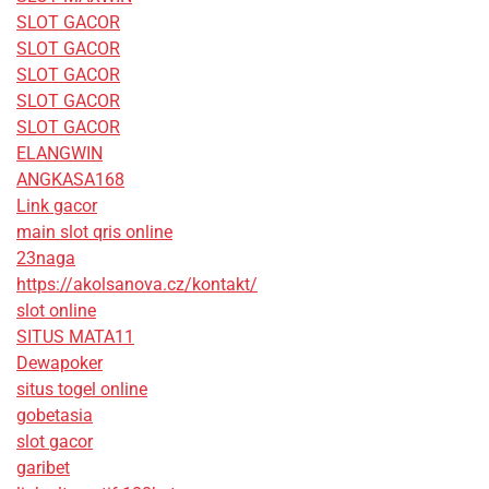
SLOT GACOR
SLOT GACOR
SLOT GACOR
SLOT GACOR
SLOT GACOR
ELANGWIN
ANGKASA168
Link gacor
main slot qris online
23naga
https://akolsanova.cz/kontakt/
slot online
SITUS MATA11
Dewapoker
situs togel online
gobetasia
slot gacor
garibet