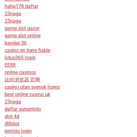
haha178 daftar
23naga
23naga
game slot gacor
game slot online
bandar 36
casino en ligne fiable
lotus365 login
EE88
online casinos
比特浏览器 官网
casino utan svensk licens
best online casino uk
23naga
daftar sunantoto
slot 4d
j88slot
tentoto login