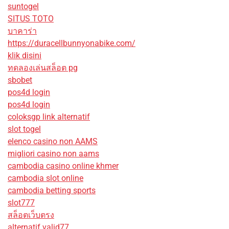
suntogel
SITUS TOTO
บาคาร่า
https://duracellbunnyonabike.com/
klik disini
ทดลองเล่นสล็อต pg
sbobet
pos4d login
pos4d login
coloksgp link alternatif
slot togel
elenco casino non AAMS
migliori casino non aams
cambodia casino online khmer
cambodia slot online
cambodia betting sports
slot777
สล็อตเว็บตรง
alternatif valid77