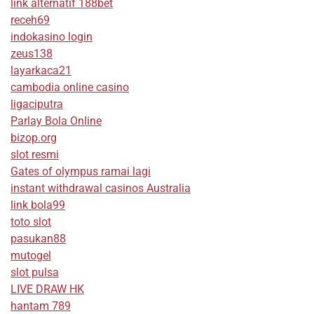
link alternatif 188bet
receh69
indokasino login
zeus138
layarkaca21
cambodia online casino
ligaciputra
Parlay Bola Online
bizop.org
slot resmi
Gates of olympus ramai lagi
instant withdrawal casinos Australia
link bola99
toto slot
pasukan88
mutogel
slot pulsa
LIVE DRAW HK
hantam 789