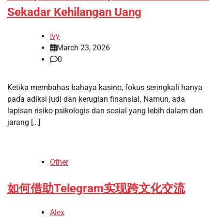
Sekadar Kehilangan Uang
Ivy
March 23, 2026
0
Ketika membahas bahaya kasino, fokus seringkali hanya
pada adiksi judi dan kerugian finansial. Namun, ada
lapisan risiko psikologis dan sosial yang lebih dalam dan
jarang […]
Other
如何借助Telegram实现跨文化交流
Alex