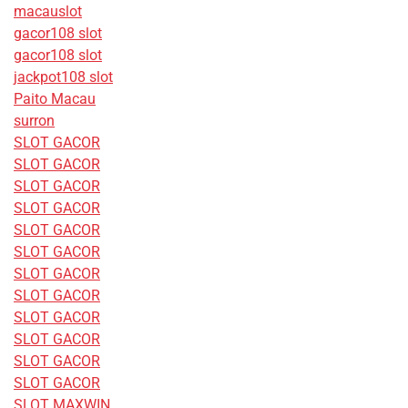
macauslot
gacor108 slot
gacor108 slot
jackpot108 slot
Paito Macau
surron
SLOT GACOR
SLOT GACOR
SLOT GACOR
SLOT GACOR
SLOT GACOR
SLOT GACOR
SLOT GACOR
SLOT GACOR
SLOT GACOR
SLOT GACOR
SLOT GACOR
SLOT GACOR
SLOT MAXWIN