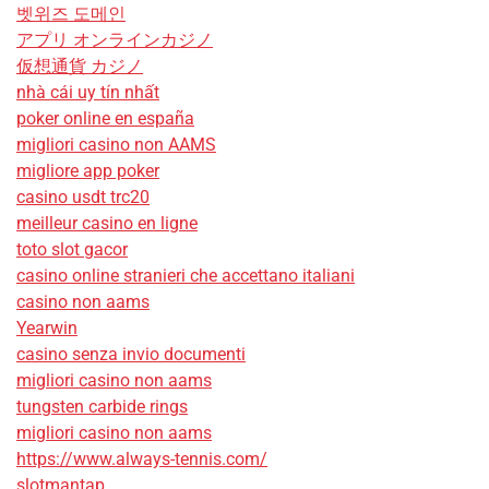
벳위즈 도메인
アプリ オンラインカジノ
仮想通貨 カジノ
nhà cái uy tín nhất
poker online en españa
migliori casino non AAMS
migliore app poker
casino usdt trc20
meilleur casino en ligne
toto slot gacor
casino online stranieri che accettano italiani
casino non aams
Yearwin
casino senza invio documenti
migliori casino non aams
tungsten carbide rings
migliori casino non aams
https://www.always-tennis.com/
slotmantap