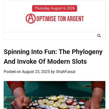
Skip
to
Thursday, August 6, 2026
content
Spinning Into Fun: The Phylogeny
And Invoke Of Modern Slots
Posted on
August 23, 2025
by
ShahFaisal