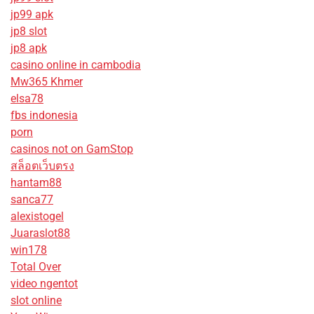
jp99 apk
jp8 slot
jp8 apk
casino online in cambodia
Mw365 Khmer
elsa78
fbs indonesia
porn
casinos not on GamStop
สล็อตเว็บตรง
hantam88
sanca77
alexistogel
Juaraslot88
win178
Total Over
video ngentot
slot online