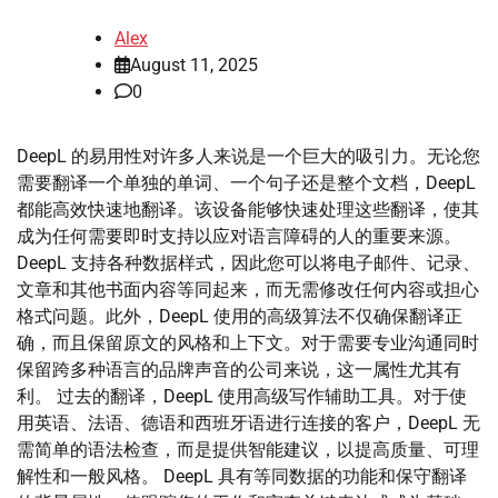
Alex
August 11, 2025
0
DeepL 的易用性对许多人来说是一个巨大的吸引力。无论您
需要翻译一个单独的单词、一个句子还是整个文档，DeepL
都能高效快速地翻译。该设备能够快速处理这些翻译，使其
成为任何需要即时支持以应对语言障碍的人的重要来源。
DeepL 支持各种数据样式，因此您可以将电子邮件、记录、
文章和其他书面内容等同起来，而无需修改任何内容或担心
格式问题。此外，DeepL 使用的高级算法不仅确保翻译正
确，而且保留原文的风格和上下文。对于需要专业沟通同时
保留跨多种语言的品牌声音的公司来说，这一属性尤其有
利。 过去的翻译，DeepL 使用高级写作辅助工具。对于使
用英语、法语、德语和西班牙语进行连接的客户，DeepL 无
需简单的语法检查，而是提供智能建议，以提高质量、可理
解性和一般风格。 DeepL 具有等同数据的功能和保守翻译