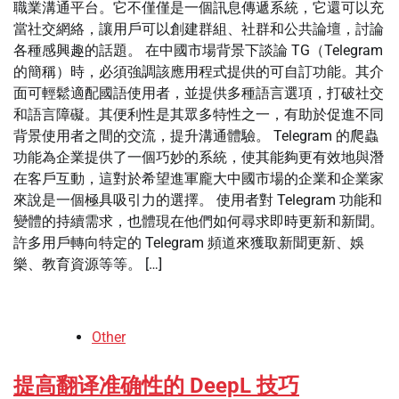
職業溝通平台。它不僅僅是一個訊息傳遞系統，它還可以充
當社交網絡，讓用戶可以創建群組、社群和公共論壇，討論
各種感興趣的話題。 在中國市場背景下談論 TG（Telegram
的簡稱）時，必須強調該應用程式提供的可自訂功能。其介
面可輕鬆適配國語使用者，並提供多種語言選項，打破社交
和語言障礙。其便利性是其眾多特性之一，有助於促進不同
背景使用者之間的交流，提升溝通體驗。 Telegram 的爬蟲
功能為企業提供了一個巧妙的系統，使其能夠更有效地與潛
在客戶互動，這對於希望進軍龐大中國市場的企業和企業家
來說是一個極具吸引力的選擇。 使用者對 Telegram 功能和
變體的持續需求，也體現在他們如何尋求即時更新和新聞。
許多用戶轉向特定的 Telegram 頻道來獲取新聞更新、娛
樂、教育資源等等。 […]
Other
提高翻译准确性的 DeepL 技巧