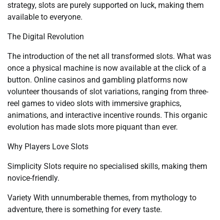
strategy, slots are purely supported on luck, making them
available to everyone.
The Digital Revolution
The introduction of the net all transformed slots. What was
once a physical machine is now available at the click of a
button. Online casinos and gambling platforms now
volunteer thousands of slot variations, ranging from three-
reel games to video slots with immersive graphics,
animations, and interactive incentive rounds. This organic
evolution has made slots more piquant than ever.
Why Players Love Slots
Simplicity Slots require no specialised skills, making them
novice-friendly.
Variety With unnumberable themes, from mythology to
adventure, there is something for every taste.