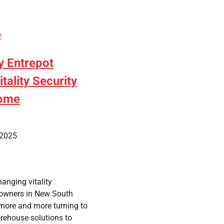
r
y Entrepot
itality Security
Home
 2025
anging vitality
owners in New South
ore and more turning to
rehouse solutions to