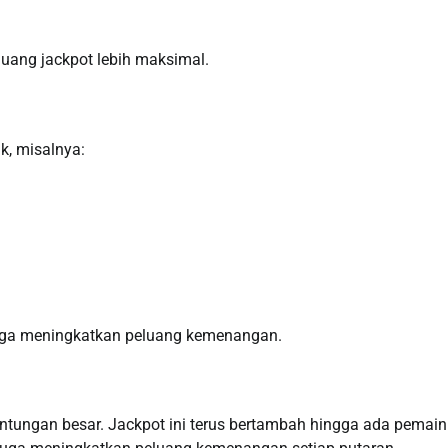
luang jackpot lebih maksimal.
k, misalnya:
 juga meningkatkan peluang kemenangan.
untungan besar. Jackpot ini terus bertambah hingga ada pemai