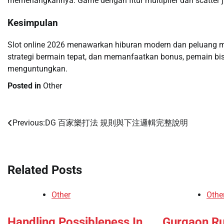
memenangkannya. Game dengan fitur multiplier dan scatter
Kesimpulan
Slot online 2026 menawarkan hiburan modern dan peluang me
strategi bermain tepat, dan memanfaatkan bonus, pemain b
menguntungkan.
Posted in
Other
Previous:
DG 百家樂打法 規則與下注邏輯完整說明
Post
navigation
Related Posts
Other
Othe
Handling Possibleness In
Gurgaon Ru