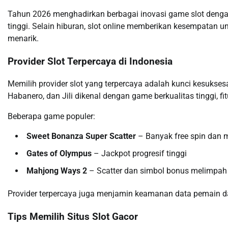
Tahun 2026 menghadirkan berbagai inovasi game slot denga
tinggi. Selain hiburan, slot online memberikan kesempatan
menarik.
Provider Slot Terpercaya di Indonesia
Memilih provider slot yang terpercaya adalah kunci kesukses
Habanero, dan Jili dikenal dengan game berkualitas tinggi, f
Beberapa game populer:
Sweet Bonanza Super Scatter
– Banyak free spin dan mu
Gates of Olympus
– Jackpot progresif tinggi
Mahjong Ways 2
– Scatter dan simbol bonus melimpah
Provider terpercaya juga menjamin keamanan data pemain d
Tips Memilih Situs Slot Gacor