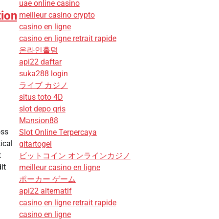
uae online casino
tion
meilleur casino crypto
casino en ligne
casino en ligne retrait rapide
온라인홀덤
api22 daftar
suka288 login
ライブ カジノ
situs toto 4D
slot depo qris
Mansion88
oss
Slot Online Terpercaya
ical
gitartogel
t
ビットコイン オンラインカジノ
it
meilleur casino en ligne
ポーカー ゲーム
api22 alternatif
casino en ligne retrait rapide
casino en ligne