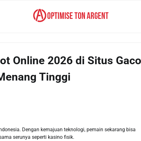
ot Online 2026 di Situs Gaco
Menang Tinggi
 Indonesia. Dengan kemajuan teknologi, pemain sekarang bisa
ma serunya seperti kasino fisik.