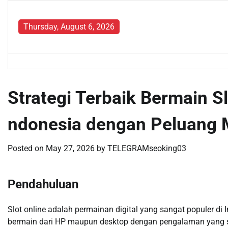
Skip
to
Thursday, August 6, 2026
content
Strategi Terbaik Bermain Sl
ndonesia dengan Peluang 
Posted on
May 27, 2026
by
TELEGRAMseoking03
Pendahuluan
Slot online adalah permainan digital yang sangat populer di
bermain dari HP maupun desktop dengan pengalaman yang sa