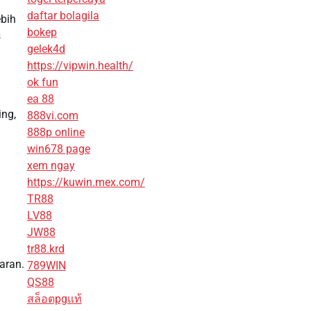
daftar bolagila
ebih
bokep
s
gelek4d
https://vipwin.health/
ok fun
ea 88
ing,
888vi.com
888p online
win678 page
xem ngay
https://kuwin.mex.com/
TR88
LV88
JW88
tr88.krd
aran.
789WIN
QS88
สล็อตpgแท้