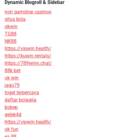
Dynamic Blogroll & Sidebar
non gamstop casinos
situs bola
okwin
TG88
NK88
https://vipwin.health/
https://kuwin.rentals/
https://789winn.chat/
88k bet
ok win
jago79
togel terpercaya
daftar bolagila
bokep
gelek4d
https://vipwin.health/
ok fun
ea 88