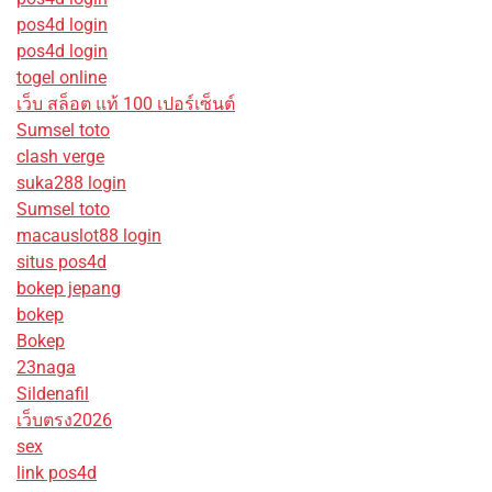
pos4d login
pos4d login
togel online
เว็บ สล็อต แท้ 100 เปอร์เซ็นต์
Sumsel toto
clash verge
suka288 login
Sumsel toto
macauslot88 login
situs pos4d
bokep jepang
bokep
Bokep
23naga
Sildenafil
เว็บตรง2026
sex
link pos4d