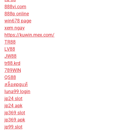
888vi.com
888p online
win678 page
xem ngay
https://kuwin.mex.com/
TR88
LV88
JW88
tr88.krd
789WIN
QS88
สล็อตpgแท้
luna99 login
jp24 slot
jp24 apk
jp369 slot
jp369 apk
jp99 slot