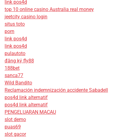
link pos4d
top 10 online casino Australia real money
jeetcity casino login
situs toto
porn
link pos4d
link pos4d
pulautoto
đăng ký fly88
188bet
sanca77
Wild Bandito
Reclamación indemnización accidente Sabadell
pos4d link alternatif
pos4d link alternatif
PENGELUARAN MACAU
slot demo
puas69
slot gacor