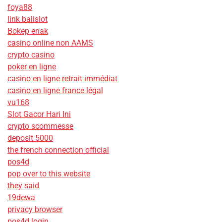
foya88
link balislot
Bokep enak
casino online non AAMS
crypto casino
poker en ligne
casino en ligne retrait immédiat
casino en ligne france légal
vu168
Slot Gacor Hari Ini
crypto scommesse
deposit 5000
the french connection official
pos4d
pop over to this website
they said
19dewa
privacy browser
pos4d login