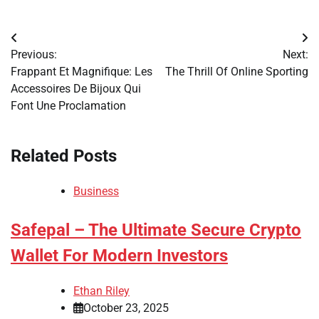
Post
Previous:
Next:
navigation
Frappant Et Magnifique: Les
The Thrill Of Online Sporting
Accessoires De Bijoux Qui
Font Une Proclamation
Related Posts
Business
Safepal – The Ultimate Secure Crypto
Wallet For Modern Investors
Ethan Riley
October 23, 2025