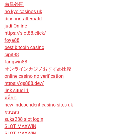
南昌外围
no kyc casinos uk
ibosport alternatif
judi Online
https://slot88.click/
foya88
best bitcoin casino
cipit88
fangwin88
オンラインカジノおすすめ比較
online casino no verification
https://qs888.dev/
link situs11
สล็อต
new independent casino sites uk
ผลบอล
suka288 slot login
SLOT MAXWIN
SLOT MAXWIN