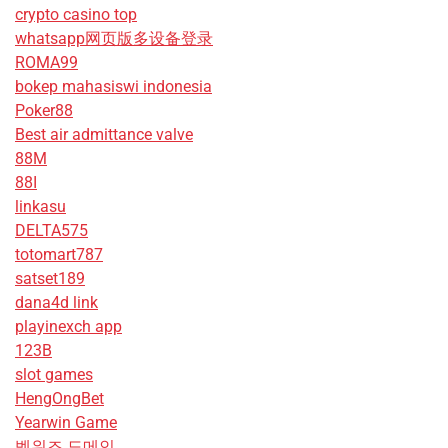
crypto casino top
whatsapp网页版多设备登录
ROMA99
bokep mahasiswi indonesia
Poker88
Best air admittance valve
88M
88I
linkasu
DELTA575
totomart787
satset189
dana4d link
playinexch app
123B
slot games
HengOngBet
Yearwin Game
벳위즈 도메인