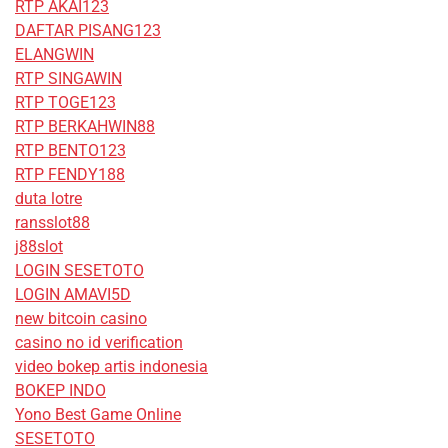
RTP AKAI123
DAFTAR PISANG123
ELANGWIN
RTP SINGAWIN
RTP TOGE123
RTP BERKAHWIN88
RTP BENTO123
RTP FENDY188
duta lotre
ransslot88
j88slot
LOGIN SESETOTO
LOGIN AMAVI5D
new bitcoin casino
casino no id verification
video bokep artis indonesia
BOKEP INDO
Yono Best Game Online
SESETOTO