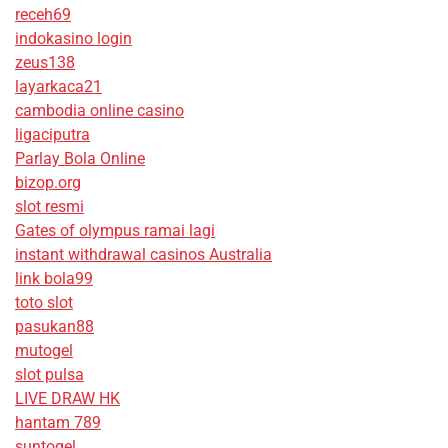
receh69
indokasino login
zeus138
layarkaca21
cambodia online casino
ligaciputra
Parlay Bola Online
bizop.org
slot resmi
Gates of olympus ramai lagi
instant withdrawal casinos Australia
link bola99
toto slot
pasukan88
mutogel
slot pulsa
LIVE DRAW HK
hantam 789
suntogel