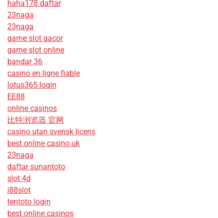
haha178 daftar
23naga
23naga
game slot gacor
game slot online
bandar 36
casino en ligne fiable
lotus365 login
EE88
online casinos
比特浏览器 官网
casino utan svensk licens
best online casino uk
23naga
daftar sunantoto
slot 4d
j88slot
tentoto login
best online casinos