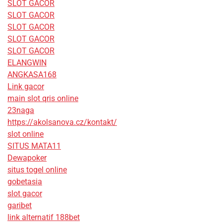
SLOT GACOR
SLOT GACOR
SLOT GACOR
SLOT GACOR
SLOT GACOR
ELANGWIN
ANGKASA168
Link gacor
main slot qris online
23naga
https://akolsanova.cz/kontakt/
slot online
SITUS MATA11
Dewapoker
situs togel online
gobetasia
slot gacor
garibet
link alternatif 188bet