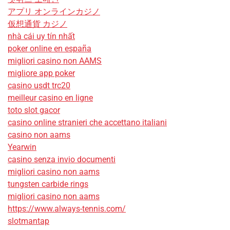
アプリ オンラインカジノ
仮想通貨 カジノ
nhà cái uy tín nhất
poker online en españa
migliori casino non AAMS
migliore app poker
casino usdt trc20
meilleur casino en ligne
toto slot gacor
casino online stranieri che accettano italiani
casino non aams
Yearwin
casino senza invio documenti
migliori casino non aams
tungsten carbide rings
migliori casino non aams
https://www.always-tennis.com/
slotmantap