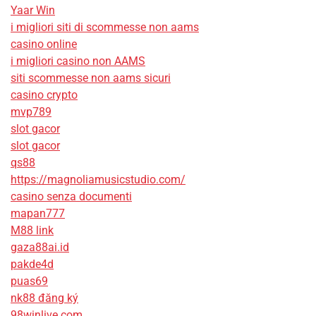
Yaar Win
i migliori siti di scommesse non aams
casino online
i migliori casino non AAMS
siti scommesse non aams sicuri
casino crypto
mvp789
slot gacor
slot gacor
qs88
https://magnoliamusicstudio.com/
casino senza documenti
mapan777
M88 link
gaza88ai.id
pakde4d
puas69
nk88 đăng ký
98winlive.com