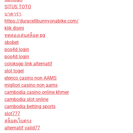
SITUS TOTO
บาคาร่า
https://duracellbunnyonabike.com/
klik disini
ทดลองเล่นสล็อต pg
sbobet
pos4d login
pos4d login
coloksgp link alternatif
slot togel
elenco casino non AAMS
migliori casino non aams
cambodia casino online khmer
cambodia slot online
cambodia betting sports
slot777
สล็อตเว็บตรง
alternatif valid77