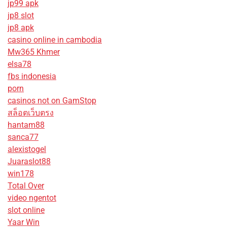
jp99 apk
jp8 slot
jp8 apk
casino online in cambodia
Mw365 Khmer
elsa78
fbs indonesia
porn
casinos not on GamStop
สล็อตเว็บตรง
hantam88
sanca77
alexistogel
Juaraslot88
win178
Total Over
video ngentot
slot online
Yaar Win