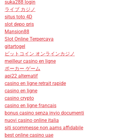
suka288 login
ライブ カジノ
situs toto 4D
slot depo qris
Mansion88
Slot Online Terpercaya
gitartogel
ビットコイン オンラインカジノ
meilleur casino en ligne
ポーカー ゲーム
api22 alternatif
casino en ligne retrait rapide
casino en ligne
casino crypto
casino en ligne francais
bonus casino senza invio documenti
nuovi casino online italia
siti scommesse non aams affidabile
best online casino uae