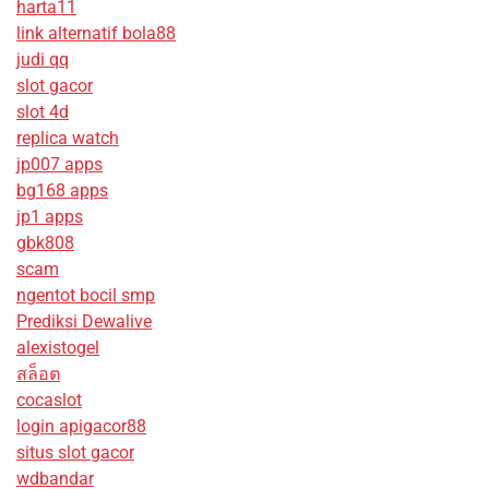
harta11
link alternatif bola88
judi qq
slot gacor
slot 4d
replica watch
jp007 apps
bg168 apps
jp1 apps
gbk808
scam
ngentot bocil smp
Prediksi Dewalive
alexistogel
สล็อต
cocaslot
login apigacor88
situs slot gacor
wdbandar