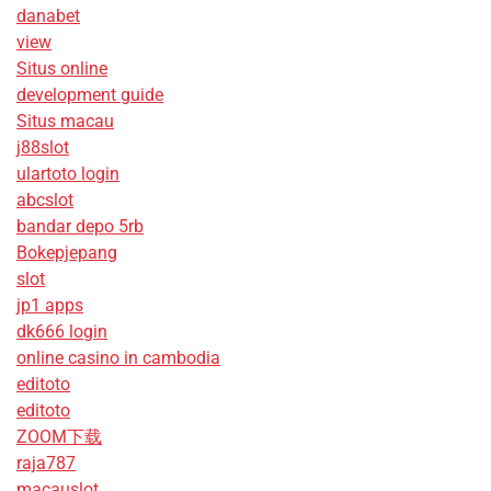
danabet
view
Situs online
development guide
Situs macau
j88slot
ulartoto login
abcslot
bandar depo 5rb
Bokepjepang
slot
jp1 apps
dk666 login
online casino in cambodia
editoto
editoto
ZOOM下载
raja787
macauslot