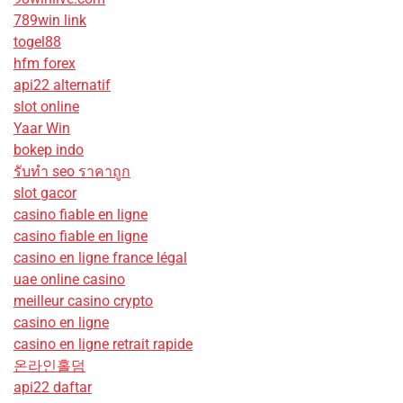
789win link
togel88
hfm forex
api22 alternatif
slot online
Yaar Win
bokep indo
รับทํา seo ราคาถูก
slot gacor
casino fiable en ligne
casino fiable en ligne
casino en ligne france légal
uae online casino
meilleur casino crypto
casino en ligne
casino en ligne retrait rapide
온라인홀덤
api22 daftar