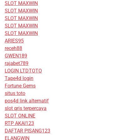
SLOT MAXWIN
SLOT MAXWIN
SLOT MAXWIN
SLOT MAXWIN
SLOT MAXWIN
ARIES95
receh88
GWEN189
rajabet789
LOGIN LTDTOTO
Tape4d login
Fortune Gems
situs toto
pos4d link alternatif
slot qris terpercaya
SLOT ONLINE
RTP AKAI123
DAFTAR PISANG123
ELANGWIN