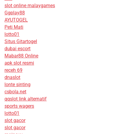
slot online malaygames
Ggplay88
AYUTOGEL
Peti Mati
lotto01
Situs Gitartogel
dubai escort
Mabar88 Online
apk slot resmi
receh 69
dnaslot
lonte sinting
csbola.net
qqslot link alternatif
sports wagers
lotto01
slot gacor
slot gacor