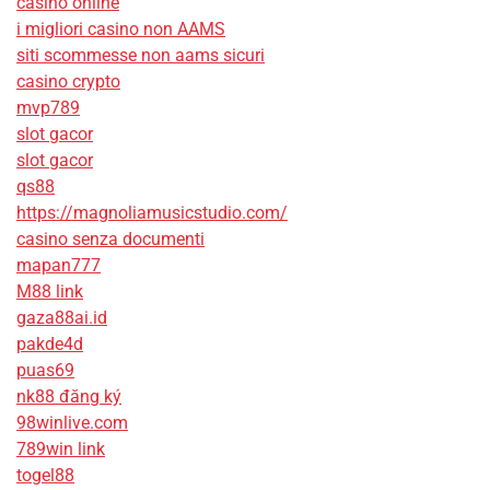
casino online
i migliori casino non AAMS
siti scommesse non aams sicuri
casino crypto
mvp789
slot gacor
slot gacor
qs88
https://magnoliamusicstudio.com/
casino senza documenti
mapan777
M88 link
gaza88ai.id
pakde4d
puas69
nk88 đăng ký
98winlive.com
789win link
togel88