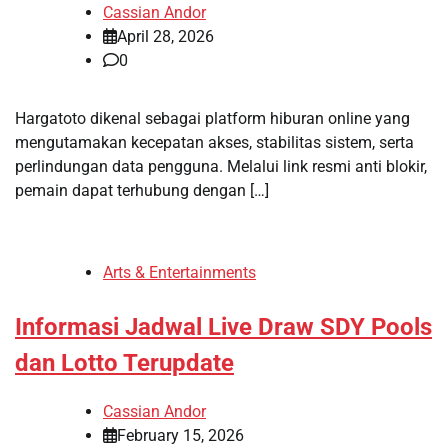
Cassian Andor
April 28, 2026
0
Hargatoto dikenal sebagai platform hiburan online yang
mengutamakan kecepatan akses, stabilitas sistem, serta
perlindungan data pengguna. Melalui link resmi anti blokir,
pemain dapat terhubung dengan […]
Arts & Entertainments
Informasi Jadwal Live Draw SDY Pools
dan Lotto Terupdate
Cassian Andor
February 15, 2026