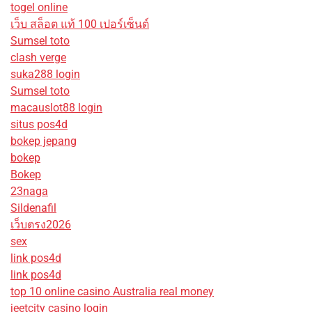
togel online
เว็บ สล็อต แท้ 100 เปอร์เซ็นต์
Sumsel toto
clash verge
suka288 login
Sumsel toto
macauslot88 login
situs pos4d
bokep jepang
bokep
Bokep
23naga
Sildenafil
เว็บตรง2026
sex
link pos4d
link pos4d
top 10 online casino Australia real money
jeetcity casino login