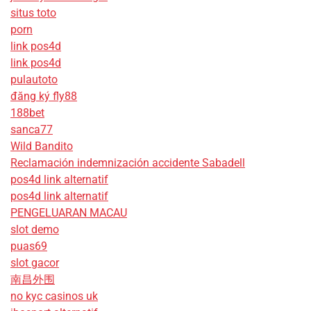
situs toto
porn
link pos4d
link pos4d
pulautoto
đăng ký fly88
188bet
sanca77
Wild Bandito
Reclamación indemnización accidente Sabadell
pos4d link alternatif
pos4d link alternatif
PENGELUARAN MACAU
slot demo
puas69
slot gacor
南昌外围
no kyc casinos uk