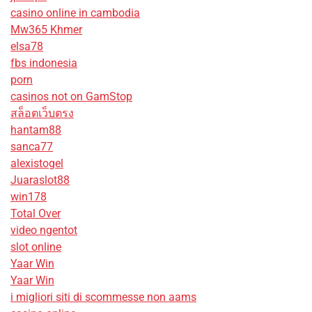
casino online in cambodia
Mw365 Khmer
elsa78
fbs indonesia
porn
casinos not on GamStop
สล็อตเว็บตรง
hantam88
sanca77
alexistogel
Juaraslot88
win178
Total Over
video ngentot
slot online
Yaar Win
Yaar Win
i migliori siti di scommesse non aams