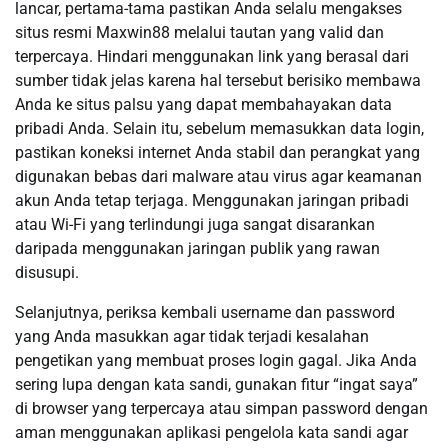
lancar, pertama-tama pastikan Anda selalu mengakses
situs resmi Maxwin88 melalui tautan yang valid dan
terpercaya. Hindari menggunakan link yang berasal dari
sumber tidak jelas karena hal tersebut berisiko membawa
Anda ke situs palsu yang dapat membahayakan data
pribadi Anda. Selain itu, sebelum memasukkan data login,
pastikan koneksi internet Anda stabil dan perangkat yang
digunakan bebas dari malware atau virus agar keamanan
akun Anda tetap terjaga. Menggunakan jaringan pribadi
atau Wi-Fi yang terlindungi juga sangat disarankan
daripada menggunakan jaringan publik yang rawan
disusupi.
Selanjutnya, periksa kembali username dan password
yang Anda masukkan agar tidak terjadi kesalahan
pengetikan yang membuat proses login gagal. Jika Anda
sering lupa dengan kata sandi, gunakan fitur “ingat saya”
di browser yang terpercaya atau simpan password dengan
aman menggunakan aplikasi pengelola kata sandi agar