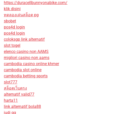
https://duracellbunnyonabike.com/
klik disini
ทดลองเล่นสล็อต pg
sbobet
pos4d login
pos4d login
coloksgp link alternatif
slot togel
elenco casino non AAMS
migliori casino non aams
cambodia casino online khmer
cambodia slot online
cambodia betting sports
slot777
สล็อตเว็บตรง
alternatif valid77
harta11
link alternatif bola88
judi qq