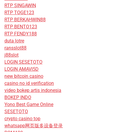
RTP SINGAWIN
RTP TOGE123
RTP BERKAHWIN88
RTP BENTO123
RTP FENDY188
duta lotre
ransslot88
j88slot
LOGIN SESETOTO
LOGIN AMAVI5D
new bitcoin casino
casino no id verification
video bokep artis indonesia
BOKEP INDO
Yono Best Game Online
SESETOTO
crypto casino top
whatsapp网页版多设备登录