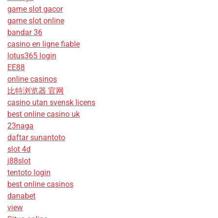
game slot gacor
game slot online
bandar 36
casino en ligne fiable
lotus365 login
EE88
online casinos
比特浏览器 官网
casino utan svensk licens
best online casino uk
23naga
daftar sunantoto
slot 4d
j88slot
tentoto login
best online casinos
danabet
view