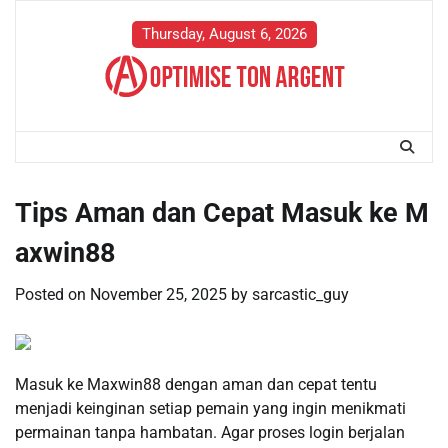
Skip
to
Thursday, August 6, 2026
content
Tips Aman dan Cepat Masuk ke M
axwin88
Posted on
November 25, 2025
by
sarcastic_guy
Masuk ke Maxwin88 dengan aman dan cepat tentu
menjadi keinginan setiap pemain yang ingin menikmati
permainan tanpa hambatan. Agar proses login berjalan