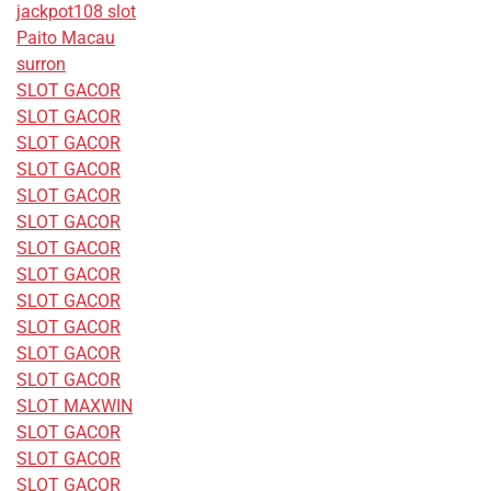
jackpot108 slot
Paito Macau
surron
SLOT GACOR
SLOT GACOR
SLOT GACOR
SLOT GACOR
SLOT GACOR
SLOT GACOR
SLOT GACOR
SLOT GACOR
SLOT GACOR
SLOT GACOR
SLOT GACOR
SLOT GACOR
SLOT MAXWIN
SLOT GACOR
SLOT GACOR
SLOT GACOR