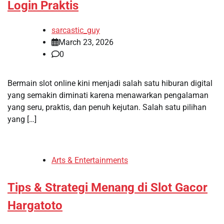
Login Praktis
sarcastic_guy
March 23, 2026
0
Bermain slot online kini menjadi salah satu hiburan digital
yang semakin diminati karena menawarkan pengalaman
yang seru, praktis, dan penuh kejutan. Salah satu pilihan
yang […]
Arts & Entertainments
Tips & Strategi Menang di Slot Gacor
Hargatoto