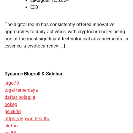
August 12, 2024
0
The digital realm has consistently offered innovative
approaches to daily activities, with cryptocurrencies being
one of the most significant technological advancements. In
essence, a cryptocurrency […]
Dynamic Blogroll & Sidebar
jago79
togel terpercaya
daftar bolagila
bokep
gelek4d
https://vipwin.health/
ok fun
ea 88