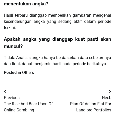
menentukan angka?
Hasil terbaru dianggap memberikan gambaran mengenai
kecenderungan angka yang sedang aktif dalam periode
terkini.
Apakah angka yang dianggap kuat pasti akan
muncul?
Tidak. Analisis angka hanya berdasarkan data sebelumnya
dan tidak dapat menjamin hasil pada periode berikutnya.
Posted in
Others
Post
Previous:
Next:
navigation
The Rise And Bear Upon Of
Plan Of Action Flat For
Online Gambling
Landlord Portfolios