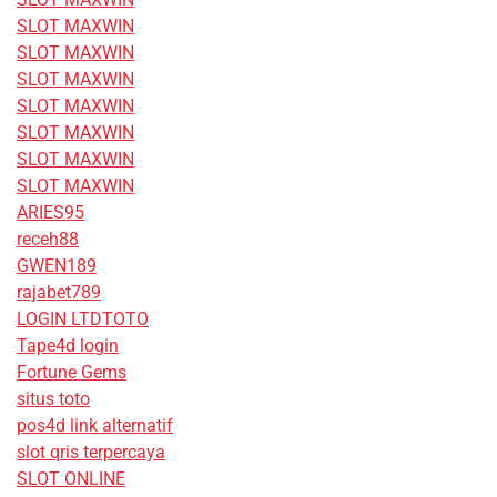
SLOT MAXWIN
SLOT MAXWIN
SLOT MAXWIN
SLOT MAXWIN
SLOT MAXWIN
SLOT MAXWIN
SLOT MAXWIN
ARIES95
receh88
GWEN189
rajabet789
LOGIN LTDTOTO
Tape4d login
Fortune Gems
situs toto
pos4d link alternatif
slot qris terpercaya
SLOT ONLINE