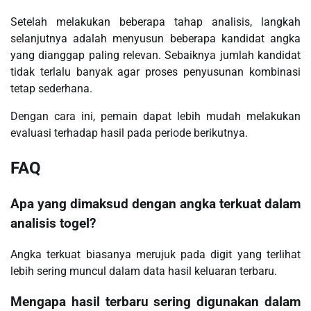
Setelah melakukan beberapa tahap analisis, langkah
selanjutnya adalah menyusun beberapa kandidat angka
yang dianggap paling relevan. Sebaiknya jumlah kandidat
tidak terlalu banyak agar proses penyusunan kombinasi
tetap sederhana.
Dengan cara ini, pemain dapat lebih mudah melakukan
evaluasi terhadap hasil pada periode berikutnya.
FAQ
Apa yang dimaksud dengan angka terkuat dalam
analisis togel?
Angka terkuat biasanya merujuk pada digit yang terlihat
lebih sering muncul dalam data hasil keluaran terbaru.
Mengapa hasil terbaru sering digunakan dalam