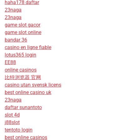
haha178 daftar
23naga
23naga
game slot gacor
game slot online
bandar 36
casino en ligne fiable
lotus365 login
EE88
online casinos
比特浏览器 官网
casino utan svensk licens
best online casino uk
23naga
daftar sunantoto
slot 4d
j88slot
tentoto login
best online casinos