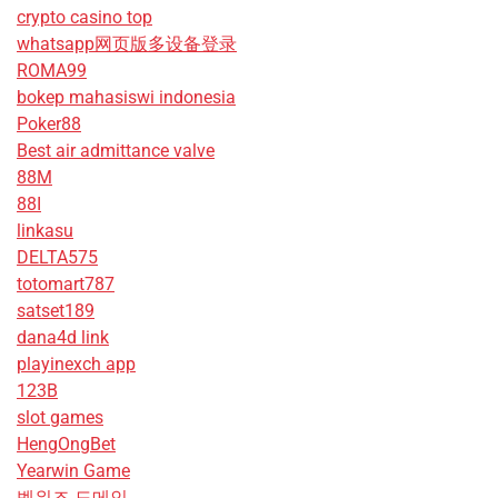
crypto casino top
whatsapp网页版多设备登录
ROMA99
bokep mahasiswi indonesia
Poker88
Best air admittance valve
88M
88I
linkasu
DELTA575
totomart787
satset189
dana4d link
playinexch app
123B
slot games
HengOngBet
Yearwin Game
벳위즈 도메인