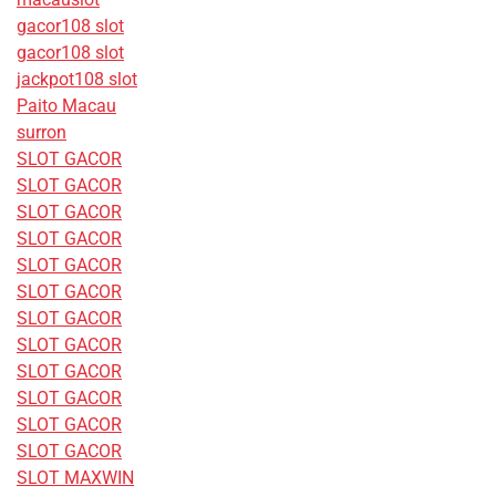
gacor108 slot
gacor108 slot
jackpot108 slot
Paito Macau
surron
SLOT GACOR
SLOT GACOR
SLOT GACOR
SLOT GACOR
SLOT GACOR
SLOT GACOR
SLOT GACOR
SLOT GACOR
SLOT GACOR
SLOT GACOR
SLOT GACOR
SLOT GACOR
SLOT MAXWIN