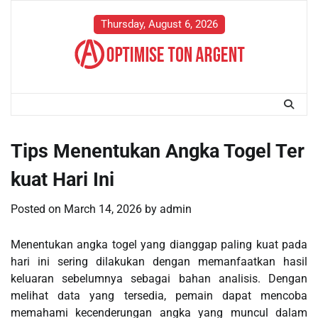
Skip
to
Thursday, August 6, 2026
content
Tips Menentukan Angka Togel Ter
kuat Hari Ini
Posted on
March 14, 2026
by
admin
Menentukan angka togel yang dianggap paling kuat pada
hari ini sering dilakukan dengan memanfaatkan hasil
keluaran sebelumnya sebagai bahan analisis. Dengan
melihat data yang tersedia, pemain dapat mencoba
memahami kecenderungan angka yang muncul dalam