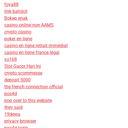
foya88
link balislot
Bokep enak
casino online non AAMS
crypto casino
poker en ligne
casino en ligne retrait immédiat
casino en ligne france légal
vu168
Slot Gacor Hari Ini
crypto scommesse
deposit 5000
the french connection official
pos4d
pop over to this website
they said
19dewa
privacy browser
pos4d login