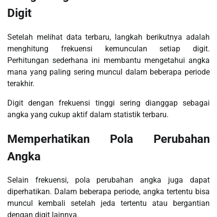
Digit
Setelah melihat data terbaru, langkah berikutnya adalah
menghitung frekuensi kemunculan setiap digit.
Perhitungan sederhana ini membantu mengetahui angka
mana yang paling sering muncul dalam beberapa periode
terakhir.
Digit dengan frekuensi tinggi sering dianggap sebagai
angka yang cukup aktif dalam statistik terbaru.
Memperhatikan Pola Perubahan
Angka
Selain frekuensi, pola perubahan angka juga dapat
diperhatikan. Dalam beberapa periode, angka tertentu bisa
muncul kembali setelah jeda tertentu atau bergantian
dengan digit lainnya.