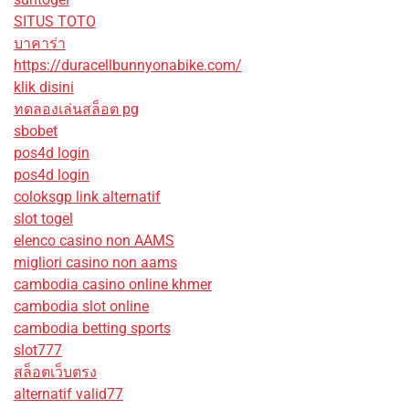
SITUS TOTO
บาคาร่า
https://duracellbunnyonabike.com/
klik disini
ทดลองเล่นสล็อต pg
sbobet
pos4d login
pos4d login
coloksgp link alternatif
slot togel
elenco casino non AAMS
migliori casino non aams
cambodia casino online khmer
cambodia slot online
cambodia betting sports
slot777
สล็อตเว็บตรง
alternatif valid77