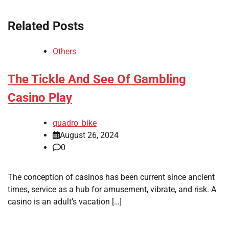
Related Posts
Others
The Tickle And See Of Gambling
Casino Play
quadro_bike
August 26, 2024
0
The conception of casinos has been current since ancient
times, service as a hub for amusement, vibrate, and risk. A
casino is an adult’s vacation […]