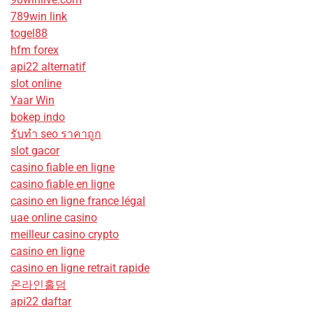
789win link
togel88
hfm forex
api22 alternatif
slot online
Yaar Win
bokep indo
รับทํา seo ราคาถูก
slot gacor
casino fiable en ligne
casino fiable en ligne
casino en ligne france légal
uae online casino
meilleur casino crypto
casino en ligne
casino en ligne retrait rapide
온라인홀덤
api22 daftar