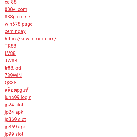
ea 88
888vi.com
888p online
win678 page
xem ngay
https://kuwin.mex.com/
TR88
LV88
JW88
tr88.krd
789WIN
QS88
สล็อตpgแท้
luna99 login
jp24 slot
jp24 apk
jp369 slot
jp369 apk
jp99 slot