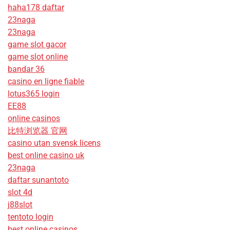
haha178 daftar
23naga
23naga
game slot gacor
game slot online
bandar 36
casino en ligne fiable
lotus365 login
EE88
online casinos
比特浏览器 官网
casino utan svensk licens
best online casino uk
23naga
daftar sunantoto
slot 4d
j88slot
tentoto login
best online casinos