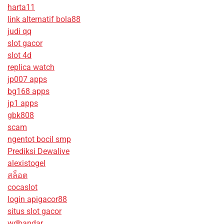
harta11
link alternatif bola88
judi qq
slot gacor
slot 4d
replica watch
jp007 apps
bg168 apps
jp1 apps
gbk808
scam
ngentot bocil smp
Prediksi Dewalive
alexistogel
สล็อต
cocaslot
login apigacor88
situs slot gacor
wdbandar