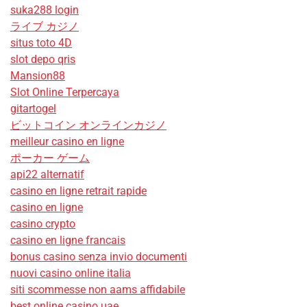
suka288 login
ライブ カジノ
situs toto 4D
slot depo qris
Mansion88
Slot Online Terpercaya
gitartogel
ビットコイン オンラインカジノ
meilleur casino en ligne
ポーカー ゲーム
api22 alternatif
casino en ligne retrait rapide
casino en ligne
casino crypto
casino en ligne francais
bonus casino senza invio documenti
nuovi casino online italia
siti scommesse non aams affidabile
best online casino uae