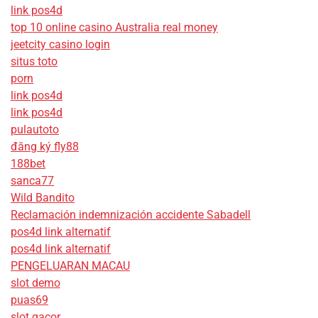
link pos4d
top 10 online casino Australia real money
jeetcity casino login
situs toto
porn
link pos4d
link pos4d
pulautoto
đăng ký fly88
188bet
sanca77
Wild Bandito
Reclamación indemnización accidente Sabadell
pos4d link alternatif
pos4d link alternatif
PENGELUARAN MACAU
slot demo
puas69
slot gacor