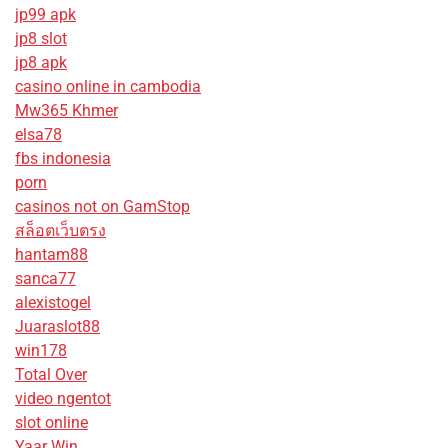
jp99 apk
jp8 slot
jp8 apk
casino online in cambodia
Mw365 Khmer
elsa78
fbs indonesia
porn
casinos not on GamStop
สล็อตเว็บตรง
hantam88
sanca77
alexistogel
Juaraslot88
win178
Total Over
video ngentot
slot online
Yaar Win