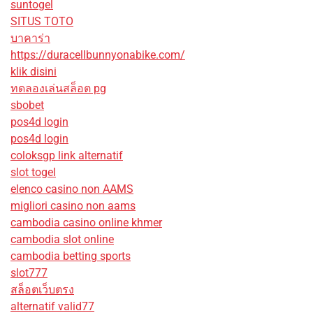
suntogel
SITUS TOTO
บาคาร่า
https://duracellbunnyonabike.com/
klik disini
ทดลองเล่นสล็อต pg
sbobet
pos4d login
pos4d login
coloksgp link alternatif
slot togel
elenco casino non AAMS
migliori casino non aams
cambodia casino online khmer
cambodia slot online
cambodia betting sports
slot777
สล็อตเว็บตรง
alternatif valid77