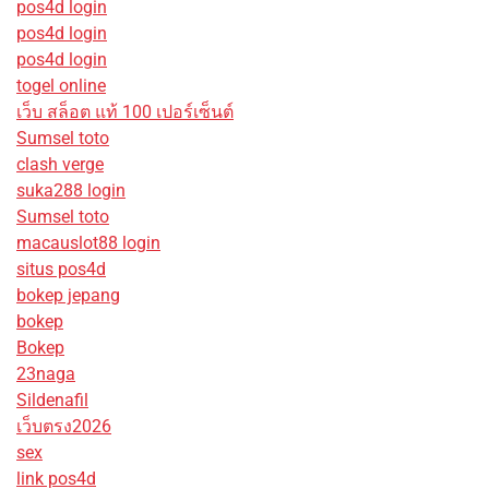
pos4d login
pos4d login
pos4d login
togel online
เว็บ สล็อต แท้ 100 เปอร์เซ็นต์
Sumsel toto
clash verge
suka288 login
Sumsel toto
macauslot88 login
situs pos4d
bokep jepang
bokep
Bokep
23naga
Sildenafil
เว็บตรง2026
sex
link pos4d