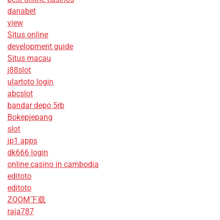
danabet
view
Situs online
development guide
Situs macau
j88slot
ulartoto login
abcslot
bandar depo 5rb
Bokepjepang
slot
jp1 apps
dk666 login
online casino in cambodia
editoto
editoto
ZOOM下载
raja787