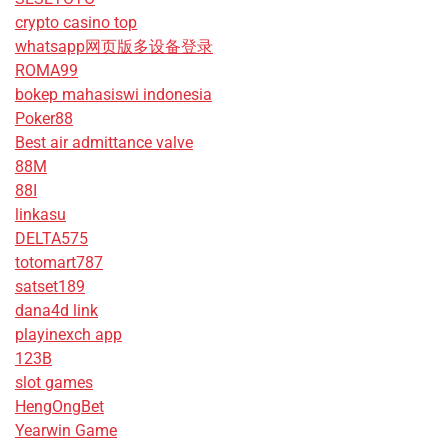
crypto casino top
whatsapp网页版多设备登录
ROMA99
bokep mahasiswi indonesia
Poker88
Best air admittance valve
88M
88I
linkasu
DELTA575
totomart787
satset189
dana4d link
playinexch app
123B
slot games
HengOngBet
Yearwin Game