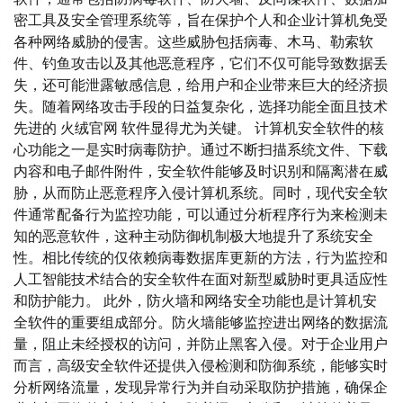
密工具及安全管理系统等，旨在保护个人和企业计算机免受
各种网络威胁的侵害。这些威胁包括病毒、木马、勒索软
件、钓鱼攻击以及其他恶意程序，它们不仅可能导致数据丢
失，还可能泄露敏感信息，给用户和企业带来巨大的经济损
失。随着网络攻击手段的日益复杂化，选择功能全面且技术
先进的 火绒官网 软件显得尤为关键。 计算机安全软件的核
心功能之一是实时病毒防护。通过不断扫描系统文件、下载
内容和电子邮件附件，安全软件能够及时识别和隔离潜在威
胁，从而防止恶意程序入侵计算机系统。同时，现代安全软
件通常配备行为监控功能，可以通过分析程序行为来检测未
知的恶意软件，这种主动防御机制极大地提升了系统安全
性。相比传统的仅依赖病毒数据库更新的方法，行为监控和
人工智能技术结合的安全软件在面对新型威胁时更具适应性
和防护能力。 此外，防火墙和网络安全功能也是计算机安
全软件的重要组成部分。防火墙能够监控进出网络的数据流
量，阻止未经授权的访问，并防止黑客入侵。对于企业用户
而言，高级安全软件还提供入侵检测和防御系统，能够实时
分析网络流量，发现异常行为并自动采取防护措施，确保企