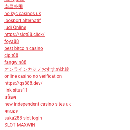
南昌外围
no kyc casinos uk
ibosport alternatif
judi Online
https://slot88.click/
foya88
best bitcoin casino
cipit88
fangwin88
オンラインカジノおすすめ比較
online casino no verification
https://qs888.dev/
link situs11
สล็อต
new independent casino sites uk
ผลบอล
suka288 slot login
SLOT MAXWIN