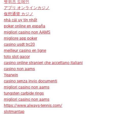
벳위즈 도메인
アプリ オンラインカジノ
仮想通貨 カジノ
nhà cái uy tín nhất
poker online en españa
migliori casino non AAMS
migliore app poker
casino usdt trc20
meilleur casino en ligne
toto slot gacor
casino online stranieri che accettano italiani
casino non aams
Yearwin
casino senza invio documenti
migliori casino non aams
tungsten carbide rings
migliori casino non aams
https://www.always-tennis.com/
slotmantap