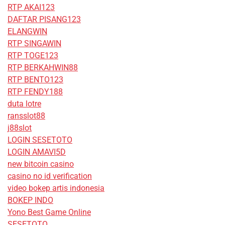
RTP AKAI123
DAFTAR PISANG123
ELANGWIN
RTP SINGAWIN
RTP TOGE123
RTP BERKAHWIN88
RTP BENTO123
RTP FENDY188
duta lotre
ransslot88
j88slot
LOGIN SESETOTO
LOGIN AMAVI5D
new bitcoin casino
casino no id verification
video bokep artis indonesia
BOKEP INDO
Yono Best Game Online
SESETOTO