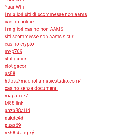
Yaar Win
i migliori siti di scommesse non aams
casino online
i migliori casino non AAMS
siti scommesse non aams sicuri
casino crypto
mvp789
slot gacor
slot gacor
qs88
https://magnoliamusicstudio.com/
casino senza documenti
mapan777
M88 link
gaza88ai.id
pakde4d
puas69
nk88 đăng ký