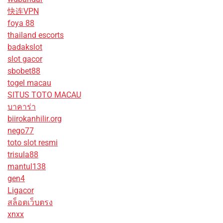
快连VPN
foya 88
thailand escorts
badakslot
slot gacor
sbobet88
togel macau
SITUS TOTO MACAU
บาคาร่า
biirokanhilir.org
nego77
toto slot resmi
trisula88
mantul138
gen4
Ligacor
สล็อตเว็บตรง
xnxx