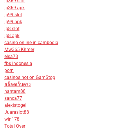
jp369 slot
jp369 apk
jp99 slot
jp99 apk
jp8 slot
jp8 apk
casino online in cambodia
Mw365 Khmer
elsa78
fbs indonesia
porn
casinos not on GamStop
สล็อตเว็บตรง
hantam88
sanca77
alexistogel
Juaraslot88
win178
Total Over