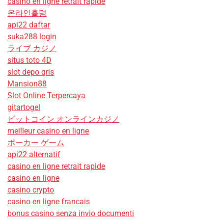
casino en ligne retrait rapide
온라인홀덤
api22 daftar
suka288 login
ライブ カジノ
situs toto 4D
slot depo qris
Mansion88
Slot Online Terpercaya
gitartogel
ビットコイン オンラインカジノ
meilleur casino en ligne
ポーカー ゲーム
api22 alternatif
casino en ligne retrait rapide
casino en ligne
casino crypto
casino en ligne francais
bonus casino senza invio documenti