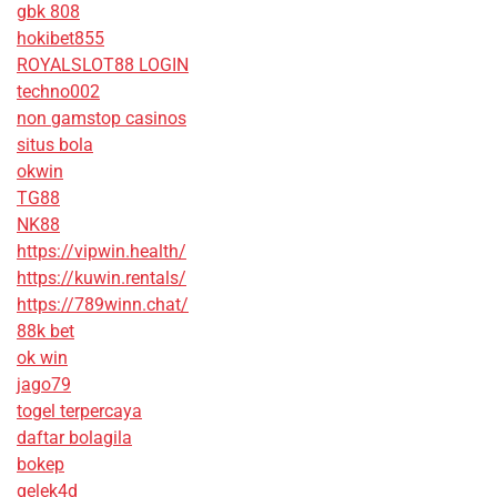
gbk 808
hokibet855
ROYALSLOT88 LOGIN
techno002
non gamstop casinos
situs bola
okwin
TG88
NK88
https://vipwin.health/
https://kuwin.rentals/
https://789winn.chat/
88k bet
ok win
jago79
togel terpercaya
daftar bolagila
bokep
gelek4d