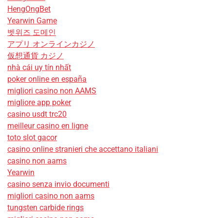
HengOngBet
Yearwin Game
벳위즈 도메인
アプリ オンラインカジノ
仮想通貨 カジノ
nhà cái uy tín nhất
poker online en españa
migliori casino non AAMS
migliore app poker
casino usdt trc20
meilleur casino en ligne
toto slot gacor
casino online stranieri che accettano italiani
casino non aams
Yearwin
casino senza invio documenti
migliori casino non aams
tungsten carbide rings