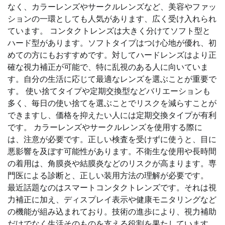
なく、カラーレンズやサークルレンズなど、美容やファッ
ションの一環としても人気があります、広く受け入れられ
ています。 コンタクトレンズは大きく分けてソフト型と
ハード型があります。ソフトタイプはつけ心地が優れ、初
めての方にもおすすめです。対してハードレンズはより正
確な視力補正が可能で、特に乱視のある人に向いていま
す。自分の生活に応じて最適なレンズを選ぶことが重要で
す。 使い捨てタイプや定期交換型などバリエーションも
多く、毎日の使い捨てを選ぶことでリスクを減らすことが
できますし、価格を抑えたい人には定期交換タイプが有利
です。 カラーレンズやサークルレンズを使用する際に
は、注意が必要です。正しい検査を受けずに使うと、目に
悪影響を及ぼす可能性があります。不衛生な使用や長時間
の着用は、角膜炎や結膜炎などのリスクが高まります。専
門医による診断と、正しい装用方法の理解が必要です。
最近話題なのはスマートコンタクトレンズです。それは視
力補正に加え、ディスプレイ表示や健康モニタリングなど
の機能が組み込まれており。技術の進歩により、視力補助
だけでなく生活そのものを支える役割を果たしています。