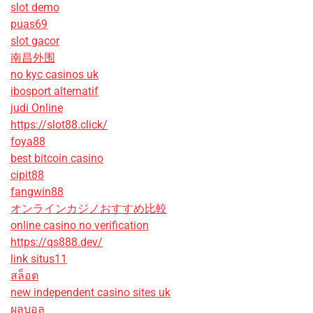
slot demo
puas69
slot gacor
南昌外围
no kyc casinos uk
ibosport alternatif
judi Online
https://slot88.click/
foya88
best bitcoin casino
cipit88
fangwin88
オンラインカジノおすすめ比較
online casino no verification
https://qs888.dev/
link situs11
สล็อต
new independent casino sites uk
ผลบอล