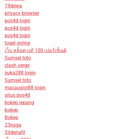
19dewa
privacy browser
pos4d login
pos4d login
pos4d login
togel online
เว็บ สล็อต แท้ 100 เปอร์เซ็นต์
Sumsel toto
clash verge
suka288 login
Sumsel toto
macauslot88 login
situs pos4d
bokep jepang
bokep
Bokep
23naga
Sildenafil