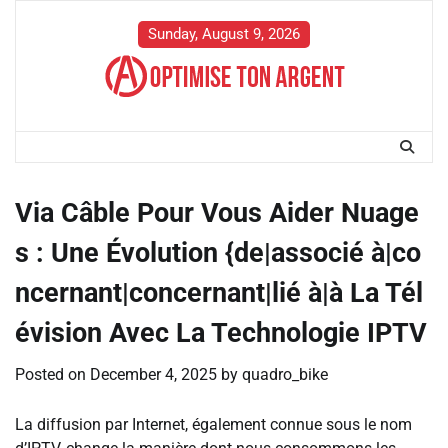
Skip
to
Sunday, August 9, 2026
content
Via Câble Pour Vous Aider Nuage
s : Une Évolution {de|associé à|co
ncernant|concernant|lié à|à La Tél
évision Avec La Technologie IPTV
Posted on
December 4, 2025
by
quadro_bike
La diffusion par Internet, également connue sous le nom