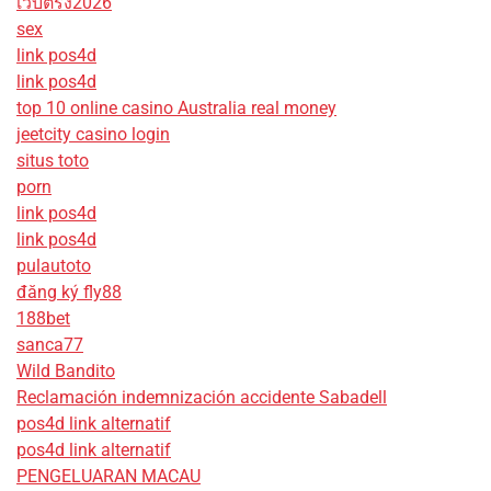
เว็บตรง2026
sex
link pos4d
link pos4d
top 10 online casino Australia real money
jeetcity casino login
situs toto
porn
link pos4d
link pos4d
pulautoto
đăng ký fly88
188bet
sanca77
Wild Bandito
Reclamación indemnización accidente Sabadell
pos4d link alternatif
pos4d link alternatif
PENGELUARAN MACAU