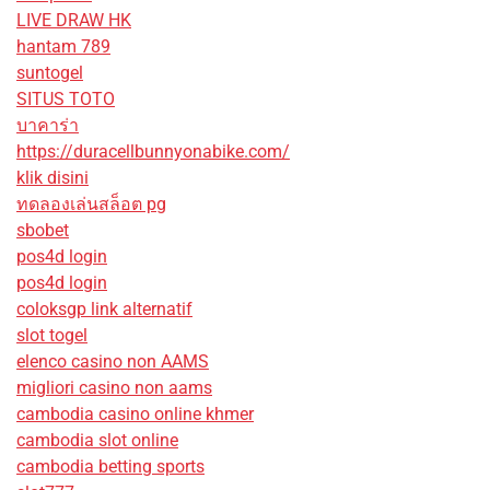
LIVE DRAW HK
hantam 789
suntogel
SITUS TOTO
บาคาร่า
https://duracellbunnyonabike.com/
klik disini
ทดลองเล่นสล็อต pg
sbobet
pos4d login
pos4d login
coloksgp link alternatif
slot togel
elenco casino non AAMS
migliori casino non aams
cambodia casino online khmer
cambodia slot online
cambodia betting sports