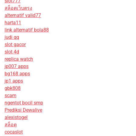
slot777
สล็อตเว็บตรง
alternatif valid77
harta11
link alternatif bola88
judi qq
slot gacor
slot 4d
replica watch
jp007 apps
bg168 apps
jp1 apps
gbk808
scam
ngentot bocil smp
Prediksi Dewalive
alexistogel
สล็อต
cocaslot