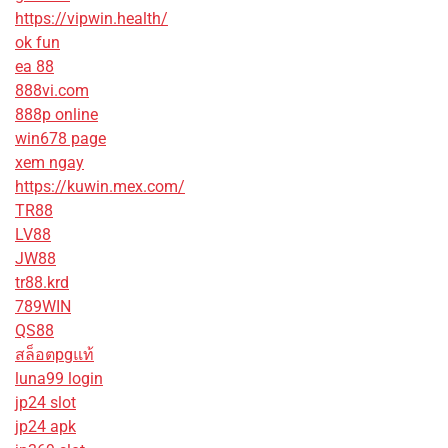
https://vipwin.health/
ok fun
ea 88
888vi.com
888p online
win678 page
xem ngay
https://kuwin.mex.com/
TR88
LV88
JW88
tr88.krd
789WIN
QS88
สล็อตpgแท้
luna99 login
jp24 slot
jp24 apk