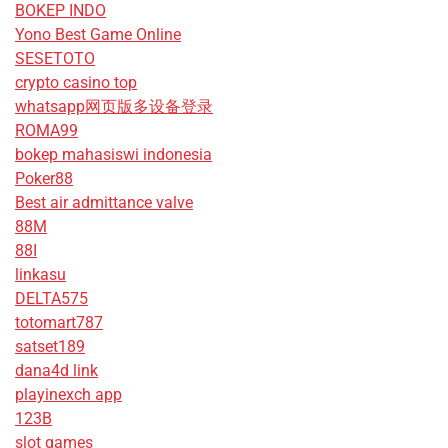
BOKEP INDO
Yono Best Game Online
SESETOTO
crypto casino top
whatsapp网页版多设备登录
ROMA99
bokep mahasiswi indonesia
Poker88
Best air admittance valve
88M
88I
linkasu
DELTA575
totomart787
satset189
dana4d link
playinexch app
123B
slot games