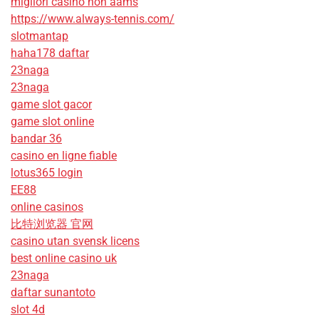
migliori casino non aams
https://www.always-tennis.com/
slotmantap
haha178 daftar
23naga
23naga
game slot gacor
game slot online
bandar 36
casino en ligne fiable
lotus365 login
EE88
online casinos
比特浏览器 官网
casino utan svensk licens
best online casino uk
23naga
daftar sunantoto
slot 4d