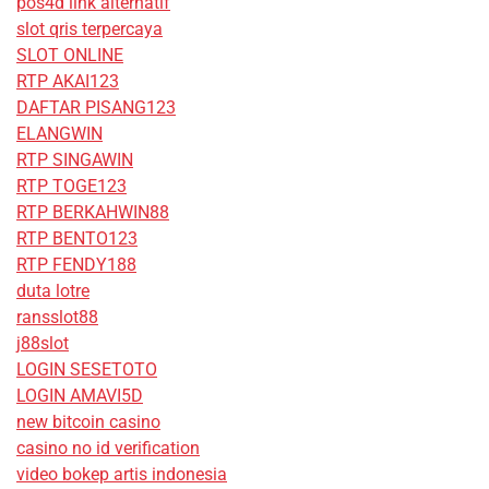
pos4d link alternatif
slot qris terpercaya
SLOT ONLINE
RTP AKAI123
DAFTAR PISANG123
ELANGWIN
RTP SINGAWIN
RTP TOGE123
RTP BERKAHWIN88
RTP BENTO123
RTP FENDY188
duta lotre
ransslot88
j88slot
LOGIN SESETOTO
LOGIN AMAVI5D
new bitcoin casino
casino no id verification
video bokep artis indonesia