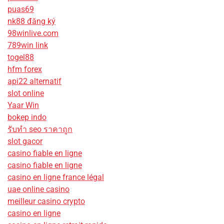
puas69
nk88 đăng ký
98winlive.com
789win link
togel88
hfm forex
api22 alternatif
slot online
Yaar Win
bokep indo
รับทํา seo ราคาถูก
slot gacor
casino fiable en ligne
casino fiable en ligne
casino en ligne france légal
uae online casino
meilleur casino crypto
casino en ligne