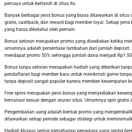
percaya untuk bertaruh di situs itu.
Banyak berbagai jenis bonus yang biasa ditawarkan di situs on
gratis, cashback, dan reward bagi member loyal. Setiap jen
yang harus diketahui oleh pemain.
Bonus setoran merupakan promo yang disediakan ketika memb
umumnya adalah persentase tambahan dari jumlah deposit. 
mendapat promo 50% sehingga jumlah dana menjadi Rp1.50
Bonus tanpa setoran merupakan hadiah yang diberikan tanpa
pendaftaran bagi member baru untuk menikmati game tanpa 
tanpa deposit sangat populer karena memberi kesempatan be
Free spins merupakan jenis bonus yang menyediakan kesempat
bervariasi sesuai dengan aturan situs. Umumnya spin gratis 
Pengembalian uang adalah bentuk promo yang mengembalikan 
ditawarkan setiap periode sebagai strategi untuk meminima
Hadiah khusus sering menghargai pengguna yang sering berm