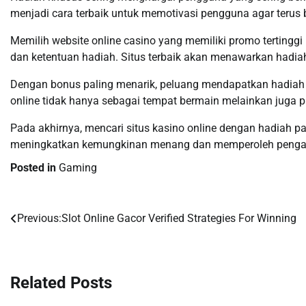
menjadi cara terbaik untuk memotivasi pengguna agar terus 
Memilih website online casino yang memiliki promo tertinggi
dan ketentuan hadiah. Situs terbaik akan menawarkan had
Dengan bonus paling menarik, peluang mendapatkan hadiah besa
online tidak hanya sebagai tempat bermain melainkan juga p
Pada akhirnya, mencari situs kasino online dengan hadiah p
meningkatkan kemungkinan menang dan memperoleh pengal
Posted in
Gaming
Previous:
Slot Online Gacor Verified Strategies For Winning
Post
navigation
Related Posts