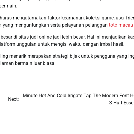
bermain.
 harus mengutamakan faktor keamanan, koleksi game, user-frien
iah yang menguntungkan serta pelayanan pelanggan
toto macau
r di situs judi online jadi lebih besar. Hal ini menjadikan ka
latform unggulan untuk mengisi waktu dengan imbal hasil.
aling menarik merupakan strategi bijak untuk pengguna yang in
aman bermain luar biasa.
Minute Hot And Cold Irrigate Tap The Modern Font 
Next:
S Hurt Esse