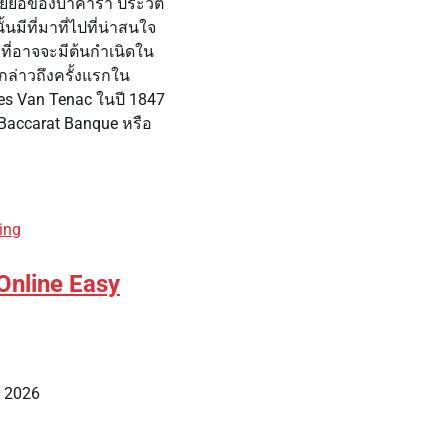
ดยย่อของบาคาร่า ประวัติ
นมีที่มาที่ไปที่น่าสนใจ
าที่อาจจะมีต้นกำเนิดใน
กกล่าวถึงครั้งแรกใน
es Van Tenac ในปี 1847
 Baccarat Banque หรือ
ing
Online Easy
, 2026