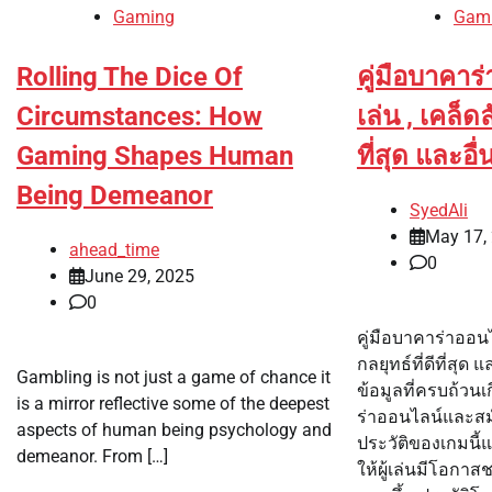
Gaming
Gam
Rolling The Dice Of
คู่มือบาคาร่
Circumstances: How
เล่น , เคล็ดล
Gaming Shapes Human
ที่สุด และอื่
Being Demeanor
SyedAli
May 17,
ahead_time
0
June 29, 2025
0
คู่มือบาคาร่าออนไลน
กลยุทธ์ที่ดีที่สุ
Gambling is not just a game of chance it
ข้อมูลที่ครบถ้วนเ
is a mirror reflective some of the deepest
ร่าออนไลน์และสม
aspects of human being psychology and
ประวัติของเกมนี้แ
demeanor. From […]
ให้ผู้เล่นมีโอก