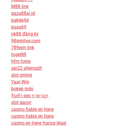
M88 link
gaza88ai.id
pakde4d
puas69
nk88 đăng ký
98winlive.com
789win link
togel88
hfm forex
api22 alternatif
slot online
Yaar Win
bokep indo
รับทํา seo ราคาถูก
slot gacor
casino fiable en ligne
casino fiable en ligne
casino en ligne france légal