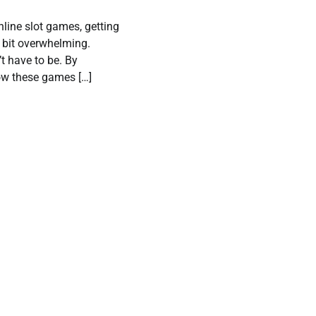
nline slot games, getting
a bit overwhelming.
’t have to be. By
w these games […]