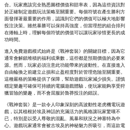
合。玩家應該完全熟悉圖標價值和賠率表，因為這些資訊對
於正確制定遊戲玩法策略至關重要。每個符號在產生勝利方
面發揮著最重要的作用，認識到它們的價值可以極大地影響
投注決策。雖然暴勝可以保持高強度，但當理想的組合排列
在捲軸上時，理解每個符號的價值可以讓玩家珍惜更長的成
功時間。
進入免費遊戲模式始終是《戰神套裝》的關鍵目標，因為它
通常會解鎖堆積的福利或乘數，這些都是預期價值的必要來
源。然而，玩家必須注意此功能帶來的波動性。在直接進入
自由輪換之前建立止損和止盈程度對於管理危險至關重要。
這種嚴格的策略提供了保障，幫助遊戲玩家減少損失。謹慎
穩定樂趣可確保可持續的電腦遊戲體驗，使玩家能夠享受狩
獵冒險的樂趣，而不會屈服於魯莽投注的錯誤。
《戰神套裝》是一款令人印象深刻的高波動性老虎機電玩遊
戲，以其植根於埃及神話的充滿活力的風格讓玩家驚嘆不
已，特別是以受人尊敬的混亂、風暴和狀況之神塞特為中
心。遊戲玩家通常會被古埃及的神秘魅力所吸引，而這款電