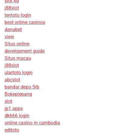
slot 4d
j88slot
tentoto login
best online casinos
danabet
view
Situs online
development guide
Situs macau
j88slot
ulartoto login
abcslot
bandar depo 5rb
Bokepjepang
slot
jp1 apps
dk666 login
online casino in cambodia
editoto