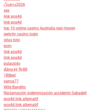
เว็บตรง2026
sex
link pos4d
link pos4d
top 10 online casino Australia real money
jeetcity casino login
situs toto
porn
link pos4d
link pos4d
pulautoto
đăng ký fly88
188bet
sanca77
Wild Bandito
Reclamación indemnización accidente Sabadell
pos4d link alternatif
pos4d link alternatif