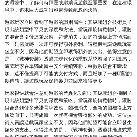
的環境中，了解何時揮霍或繼續玩遊戲至關重要，在這種環
境中，追求巨大成功很容易導致疏忽的決策。
遊戲玩家立即看到了遊戲的識別屬性：其級聯組合技術員呈
現出該類型中罕見的深度和方法。當玩家旋轉捲軸時，獲勝
的混合會引發連鎖反應，符號消失，新的符號從上方傾瀉而
下，只需旋轉一次即可獲得額外勝利。這種機制讓遊戲玩家
坐立不安，因為他們期望立即獲得額外的支出。值得注意的
是，《戰神套裝》透過其現代化的乘數系統增強了刺激感，
隨著玩家在單獨旋轉中安全連續獲勝，乘數系統會不斷增
加。這不僅提高了可能的支付方式，而且增加了一種明顯的
期待感，讓遊戲玩家保持參與並回來獲得更多。
玩家很快就會注意到遊戲的差異化功能：其級聯組合機制呈
現出該類型中罕見的深度和策略。當玩家旋轉捲軸時，獲勝
組合會觸發多米諾骨牌效應，圖標消失，全新的圖標從上方
傾瀉而下，只需旋轉一次就有機會獲得額外的成功。這位技
術人員讓遊戲玩家坐立不安，因為他們期望可能會立即發生
額外的支出。值得注意的是，《戰神套裝》透過其漸進式乘