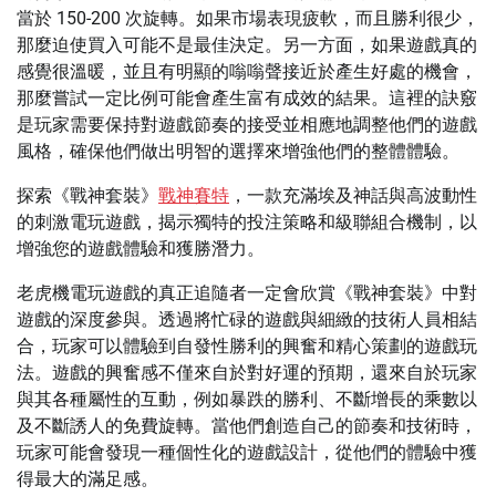
當於 150-200 次旋轉。如果市場表現疲軟，而且勝利很少，
那麼迫使買入可能不是最佳決定。另一方面，如果遊戲真的
感覺很溫暖，並且有明顯的嗡嗡聲接近於產生好處的機會，
那麼嘗試一定比例可能會產生富有成效的結果。這裡的訣竅
是玩家需要保持對遊戲節奏的接受並相應地調整他們的遊戲
風格，確保他們做出明智的選擇來增強他們的整體體驗。
探索《戰神套裝》
戰神賽特
，一款充滿埃及神話與高波動性
的刺激電玩遊戲，揭示獨特的投注策略和級聯組合機制，以
增強您的遊戲體驗和獲勝潛力。
老虎機電玩遊戲的真正追隨者一定會欣賞《戰神套裝》中對
遊戲的深度參與。透過將忙碌的遊戲與細緻的技術人員相結
合，玩家可以體驗到自發性勝利的興奮和精心策劃的遊戲玩
法。遊戲的興奮感不僅來自於對好運的預期，還來自於玩家
與其各種屬性的互動，例如暴跌的勝利、不斷增長的乘數以
及不斷誘人的免費旋轉。當他們創造自己的節奏和技術時，
玩家可能會發現一種個性化的遊戲設計，從他們的體驗中獲
得最大的滿足感。