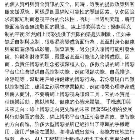
的個人資料與資金資訊的安全。同時，透明的提款政策與客
服支援系統，同樣是衡量網站可靠性的關鍵因素。切勿因追
求高額紅利而忽視平台的合法性，否則一旦遇到問題，將可
能面臨資金無法取回的風險。 線上博彩與責任：樂趣與克
制的平衡 雖然網上博彩提供了無限的樂趣與刺激，但如果
缺乏自制與克制，很容易演變成負面行為，甚至對身心健康
與家庭關係造成影響。調查表明，過分投入賭博可能引發焦
慮、抑鬱和財務問題，嚴重者甚至可能陷入賭博成癮。因
而，負責任博彩的理念必須深植人心。多數合規的網上博彩
平台往往會提供自我控制功能，例如限額功能、自我排除、
冷靜期等，幫助用戶維持健康的博彩行為。若你發現自己難
以控制投注，建議立刻尋求專業協助，例如聯繫心理專家或
與親人商討。不要將網上博彩視為賺錢工具，它的本質是一
種娛樂活動，應以輕鬆、健康的心態來體驗。 手機應用與
未來走向：線上博彩走向更先進的未來 隨著5G技術的發展
與行動裝置的普及，網上博彩平台也正朝著更高效、更智能
的方向前進。許多大型博彩品牌已經推出了專屬的手機應
用，讓用戶無論在通勤、咖啡店或出差時，都能方便地進行
遊戲。此外，AI人工智慧與大數據技術也正逐步應用於網上