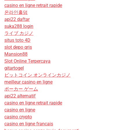
casino en ligne retrait rapide
온라인홀덤
api22 daftar
suka288 login
ライブ カジノ
situs toto 4D
slot depo qris
Mansion88
Slot Online Terpercaya
gitartogel
ビットコイン オンラインカジノ
meilleur casino en ligne
ポーカー ゲーム
api22 alternatif
casino en ligne retrait rapide
casino en ligne
casino crypto
casino en ligne francais