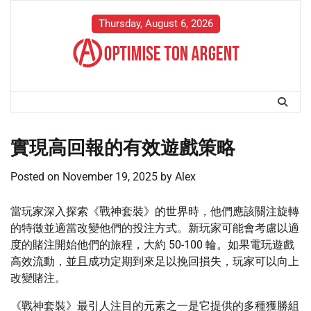
Skip
to
Thursday, August 6, 2026
content
實現高回報的有效遊戲策略
Posted on
November 19, 2025
by
Alex
當玩家深入探索《戰神套裝》的世界時，他們應該關注旋轉
的特徵並適當改變他們的投注方式。新玩家可能會考慮以適
度的賭注開始他們的旅程，大約 50-100 輪。如果電玩遊戲
高效流動，並且成功定期到來足以挽回損失，玩家可以向上
改變賭注。
《戰神套裝》最引人注目的元素之一是它提供的多種獲勝組