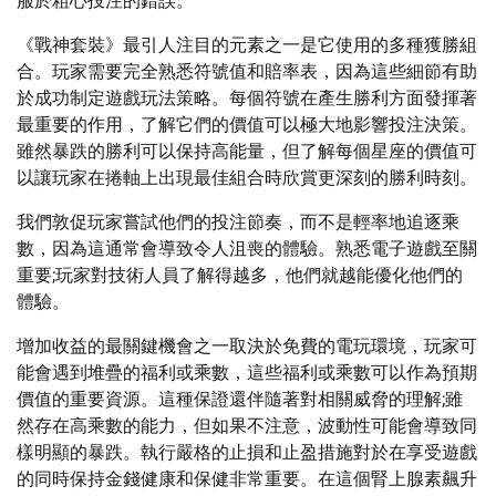
服於粗心投注的錯誤。
《戰神套裝》最引人注目的元素之一是它使用的多種獲勝組
合。玩家需要完全熟悉符號值和賠率表，因為這些細節有助
於成功制定遊戲玩法策略。每個符號在產生勝利方面發揮著
最重要的作用，了解它們的價值可以極大地影響投注決策。
雖然暴跌的勝利可以保持高能量，但了解每個星座的價值可
以讓玩家在捲軸上出現最佳組合時欣賞更深刻的勝利時刻。
我們敦促玩家嘗試他們的投注節奏，而不是輕率地追逐乘
數，因為這通常會導致令人沮喪的體驗。熟悉電子遊戲至關
重要;玩家對技術人員了解得越多，他們就越能優化他們的
體驗。
增加收益的最關鍵機會之一取決於免費的電玩環境，玩家可
能會遇到堆疊的福利或乘數，這些福利或乘數可以作為預期
價值的重要資源。這種保證還伴隨著對相關威脅的理解;雖
然存在高乘數的能力，但如果不注意，波動性可能會導致同
樣明顯的暴跌。執行嚴格的止損和止盈措施對於在享受遊戲
的同時保持金錢健康和保健非常重要。在這個腎上腺素飆升