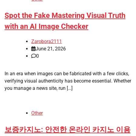
Spot the Fake Mastering Visual Truth
with an AI Image Checker
Zarobora2111
June 21, 2026
0
In an era when images can be fabricated with a few clicks,
verifying visual authenticity has become essential. Whether
you manage a news site, run […]
Other
보증카지노: 안전한 온라인 카지노 이용