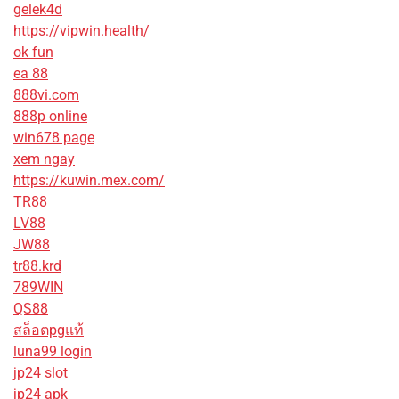
gelek4d
https://vipwin.health/
ok fun
ea 88
888vi.com
888p online
win678 page
xem ngay
https://kuwin.mex.com/
TR88
LV88
JW88
tr88.krd
789WIN
QS88
สล็อตpgแท้
luna99 login
jp24 slot
jp24 apk