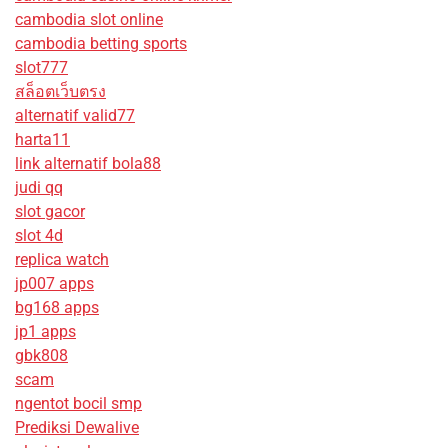
cambodia slot online
cambodia betting sports
slot777
สล็อตเว็บตรง
alternatif valid77
harta11
link alternatif bola88
judi qq
slot gacor
slot 4d
replica watch
jp007 apps
bg168 apps
jp1 apps
gbk808
scam
ngentot bocil smp
Prediksi Dewalive