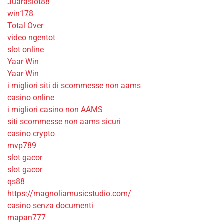
Juaraslot88
win178
Total Over
video ngentot
slot online
Yaar Win
Yaar Win
i migliori siti di scommesse non aams
casino online
i migliori casino non AAMS
siti scommesse non aams sicuri
casino crypto
mvp789
slot gacor
slot gacor
qs88
https://magnoliamusicstudio.com/
casino senza documenti
mapan777