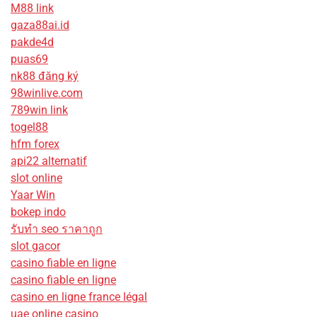
M88 link
gaza88ai.id
pakde4d
puas69
nk88 đăng ký
98winlive.com
789win link
togel88
hfm forex
api22 alternatif
slot online
Yaar Win
bokep indo
รับทํา seo ราคาถูก
slot gacor
casino fiable en ligne
casino fiable en ligne
casino en ligne france légal
uae online casino