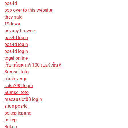
pos4d
pop over to this website
they said
19dewa
privacy browser
pos4d login
pos4d login
pos4d login
togel online
เว็บ สล็อต แท้ 100 เปอร์เซ็นต์
Sumsel toto
clash verge
suka288 login
Sumsel toto
macauslot88 login
situs pos4d
bokep jepang
bokep
Bokep