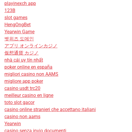
playinexch app
123B
slot games
HengOngBet
Yearwin Game
벳위즈 도메인
アプリ オンラインカジノ
仮想通貨 カジノ
nhà cái uy tín nhất
poker online en españa
migliori casino non AAMS
migliore app poker
casino usdt trc20
meilleur casino en ligne
toto slot gacor
casino online stranieri che accettano italiani
casino non aams
Yearwin
casino senza invio documenti