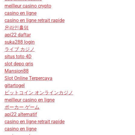
meilleur casino crypto
casino en ligne
casino en ligne retrait rapide
온라인홀덤
api22 daftar
suka288 login
ライブ カジノ
situs toto 4D
slot depo qris
Mansion88
Slot Online Terpercaya
gitartogel
ビットコイン オンラインカジノ
meilleur casino en ligne
ポーカー ゲーム
api22 alternatif
casino en ligne retrait rapide
casino en ligne