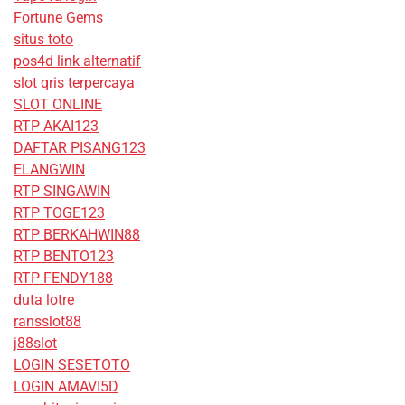
Fortune Gems
situs toto
pos4d link alternatif
slot qris terpercaya
SLOT ONLINE
RTP AKAI123
DAFTAR PISANG123
ELANGWIN
RTP SINGAWIN
RTP TOGE123
RTP BERKAHWIN88
RTP BENTO123
RTP FENDY188
duta lotre
ransslot88
j88slot
LOGIN SESETOTO
LOGIN AMAVI5D