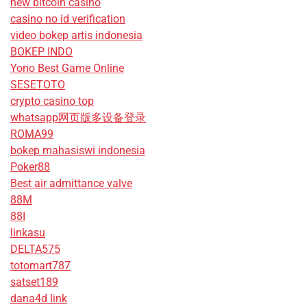
new bitcoin casino
casino no id verification
video bokep artis indonesia
BOKEP INDO
Yono Best Game Online
SESETOTO
crypto casino top
whatsapp网页版多设备登录
ROMA99
bokep mahasiswi indonesia
Poker88
Best air admittance valve
88M
88I
linkasu
DELTA575
totomart787
satset189
dana4d link