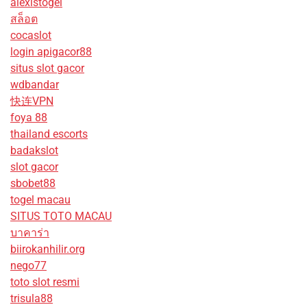
alexistogel
สล็อต
cocaslot
login apigacor88
situs slot gacor
wdbandar
快连VPN
foya 88
thailand escorts
badakslot
slot gacor
sbobet88
togel macau
SITUS TOTO MACAU
บาคาร่า
biirokanhilir.org
nego77
toto slot resmi
trisula88