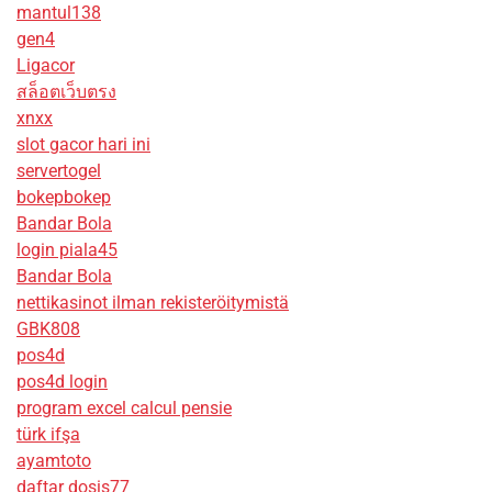
mantul138
gen4
Ligacor
สล็อตเว็บตรง
xnxx
slot gacor hari ini
servertogel
bokepbokep
Bandar Bola
login piala45
Bandar Bola
nettikasinot ilman rekisteröitymistä
GBK808
pos4d
pos4d login
program excel calcul pensie
türk ifşa
ayamtoto
daftar dosis77