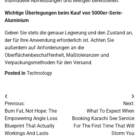
individuelle Abmessungen und Mengen bereitstellen.
Wichtige Überlegungen beim Kauf von 5000er-Serie-
Aluminium
Geben Sie stets die genaue Legierung und den Zustand an,
der für Ihre Anwendung erforderlich ist. Achten Sie
außerdem auf Anforderungen an die
Oberflächenbeschaffenheit, Maßtoleranzen und
Verpackungsmethoden für den Versand.
Posted in
Technology
Post
Previous:
Next:
navigation
Burn Fat, Not Hope: The
What To Expect When
Empowering Angle Loss
Booking Karachi See Service
Blueprint That Actually
For The First Time That Will
Workings And Lasts
Storm You