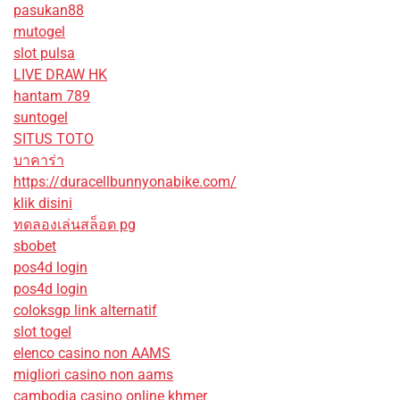
pasukan88
mutogel
slot pulsa
LIVE DRAW HK
hantam 789
suntogel
SITUS TOTO
บาคาร่า
https://duracellbunnyonabike.com/
klik disini
ทดลองเล่นสล็อต pg
sbobet
pos4d login
pos4d login
coloksgp link alternatif
slot togel
elenco casino non AAMS
migliori casino non aams
cambodia casino online khmer