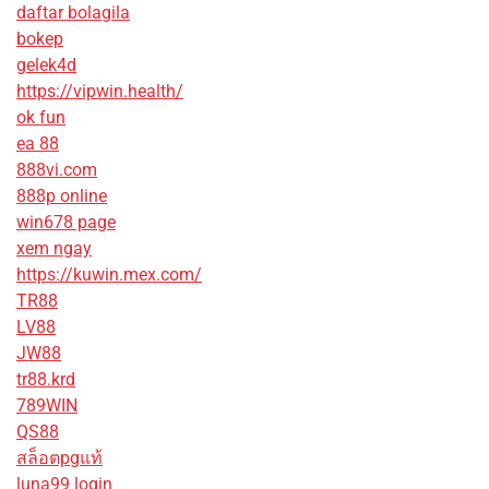
daftar bolagila
bokep
gelek4d
https://vipwin.health/
ok fun
ea 88
888vi.com
888p online
win678 page
xem ngay
https://kuwin.mex.com/
TR88
LV88
JW88
tr88.krd
789WIN
QS88
สล็อตpgแท้
luna99 login