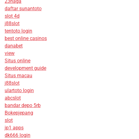
23naga
daftar sunantoto
slot 4d
j88slot
tentoto login
best online casinos
danabet
view
Situs online
development guide
Situs macau
j88slot
ulartoto login
abcslot
bandar depo 5rb
Bokepjepang
slot
jp1 apps
dk666 login