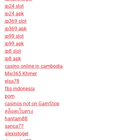
jp24 slot
jp24 apk
jp369 slot
jp369 apk
jp99 slot
jp99 apk
jp8 slot
jp8 apk
casino online in cambodia
Mw365 Khmer
elsa78
fbs indonesia
porn
casinos not on GamStop
สล็อตเว็บตรง
hantam88
sanca77
alexistogel