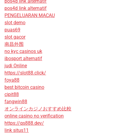
pos4d link alternatif
pos4d link alternatif
PENGELUARAN MACAU
slot demo
puas69
slot gacor
南昌外围
no kyc casinos uk
ibosport alternatif
judi Online
https://slot88.click/
foya88
best bitcoin casino
cipit88
fangwin88
オンラインカジノおすすめ比較
online casino no verification
https://qs888.dev/
link situs11