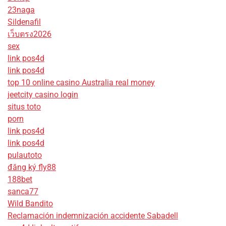
23naga
Sildenafil
เว็บตรง2026
sex
link pos4d
link pos4d
top 10 online casino Australia real money
jeetcity casino login
situs toto
porn
link pos4d
link pos4d
pulautoto
đăng ký fly88
188bet
sanca77
Wild Bandito
Reclamación indemnización accidente Sabadell