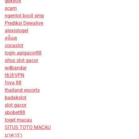
gbk808
scam
ngentot bocil smp
Prediksi Dewalive
alexistogel
สล็อต
cocaslot
login apigacor88
situs slot gacor
wdbandar
快连VPN
foya 88
thailand escorts
badakslot
slot gacor
sbobet88
togel macau
SITUS TOTO MACAU
บาคาร่า