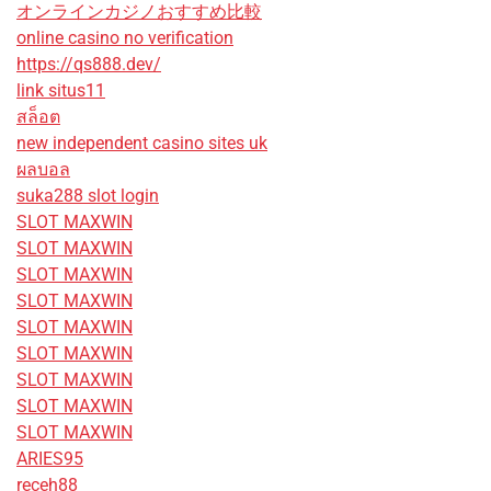
オンラインカジノおすすめ比較
online casino no verification
https://qs888.dev/
link situs11
สล็อต
new independent casino sites uk
ผลบอล
suka288 slot login
SLOT MAXWIN
SLOT MAXWIN
SLOT MAXWIN
SLOT MAXWIN
SLOT MAXWIN
SLOT MAXWIN
SLOT MAXWIN
SLOT MAXWIN
SLOT MAXWIN
ARIES95
receh88