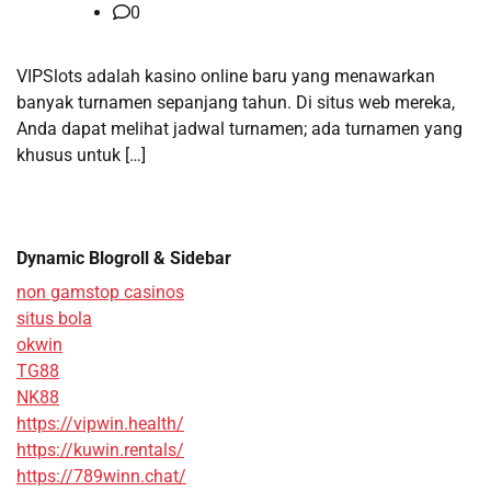
0
VIPSlots adalah kasino online baru yang menawarkan
banyak turnamen sepanjang tahun. Di situs web mereka,
Anda dapat melihat jadwal turnamen; ada turnamen yang
khusus untuk […]
Dynamic Blogroll & Sidebar
non gamstop casinos
situs bola
okwin
TG88
NK88
https://vipwin.health/
https://kuwin.rentals/
https://789winn.chat/