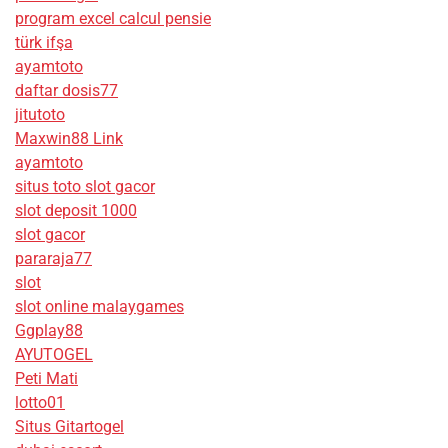
program excel calcul pensie
türk ifşa
ayamtoto
daftar dosis77
jitutoto
Maxwin88 Link
ayamtoto
situs toto slot gacor
slot deposit 1000
slot gacor
pararaja77
slot
slot online malaygames
Ggplay88
AYUTOGEL
Peti Mati
lotto01
Situs Gitartogel