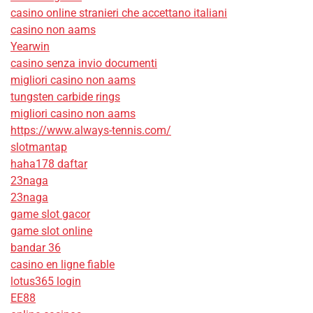
casino online stranieri che accettano italiani
casino non aams
Yearwin
casino senza invio documenti
migliori casino non aams
tungsten carbide rings
migliori casino non aams
https://www.always-tennis.com/
slotmantap
haha178 daftar
23naga
23naga
game slot gacor
game slot online
bandar 36
casino en ligne fiable
lotus365 login
EE88