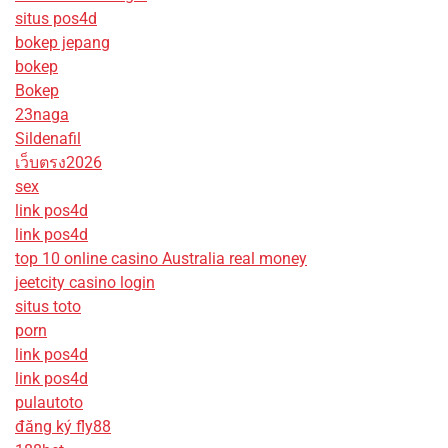
situs pos4d
bokep jepang
bokep
Bokep
23naga
Sildenafil
เว็บตรง2026
sex
link pos4d
link pos4d
top 10 online casino Australia real money
jeetcity casino login
situs toto
porn
link pos4d
link pos4d
pulautoto
đăng ký fly88