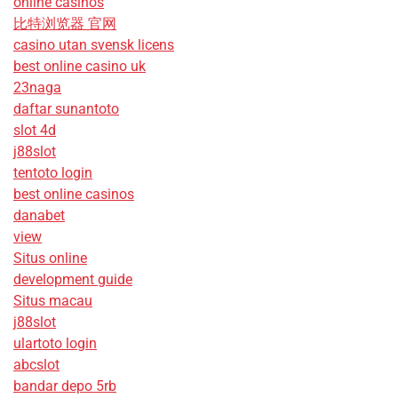
online casinos
比特浏览器 官网
casino utan svensk licens
best online casino uk
23naga
daftar sunantoto
slot 4d
j88slot
tentoto login
best online casinos
danabet
view
Situs online
development guide
Situs macau
j88slot
ulartoto login
abcslot
bandar depo 5rb