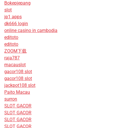
Bokepjepang
slot
jp1 apps
dk666 login
online casino in cambodia
editoto
editoto
ZOOM下载
raja787
macauslot
gacor108 slot
gacor108 slot
jackpot108 slot
Paito Macau
surron
SLOT GACOR
SLOT GACOR
SLOT GACOR
SLOT GACOR