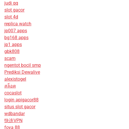
judi qq
slot gacor
slot 4d
replica watch
jp007 apps
bg168 apps
jp1 apps
gbk808
scam
ngentot bocil smp
Prediksi Dewalive
alexistogel
สล็อต
cocaslot
login apigacor88
situs slot gacor
wdbandar
快连VPN
foya 88