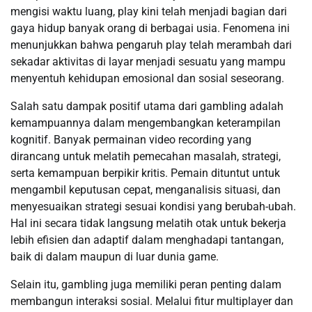
mengisi waktu luang, play kini telah menjadi bagian dari
gaya hidup banyak orang di berbagai usia. Fenomena ini
menunjukkan bahwa pengaruh play telah merambah dari
sekadar aktivitas di layar menjadi sesuatu yang mampu
menyentuh kehidupan emosional dan sosial seseorang.
Salah satu dampak positif utama dari gambling adalah
kemampuannya dalam mengembangkan keterampilan
kognitif. Banyak permainan video recording yang
dirancang untuk melatih pemecahan masalah, strategi,
serta kemampuan berpikir kritis. Pemain dituntut untuk
mengambil keputusan cepat, menganalisis situasi, dan
menyesuaikan strategi sesuai kondisi yang berubah-ubah.
Hal ini secara tidak langsung melatih otak untuk bekerja
lebih efisien dan adaptif dalam menghadapi tantangan,
baik di dalam maupun di luar dunia game.
Selain itu, gambling juga memiliki peran penting dalam
membangun interaksi sosial. Melalui fitur multiplayer dan