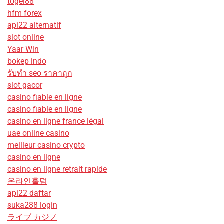
togel88
hfm forex
api22 alternatif
slot online
Yaar Win
bokep indo
รับทํา seo ราคาถูก
slot gacor
casino fiable en ligne
casino fiable en ligne
casino en ligne france légal
uae online casino
meilleur casino crypto
casino en ligne
casino en ligne retrait rapide
온라인홀덤
api22 daftar
suka288 login
ライブ カジノ