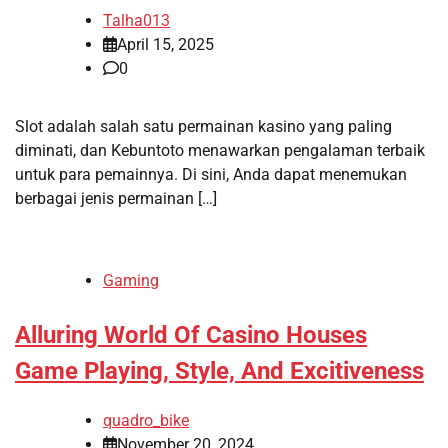
Talha013
April 15, 2025
0
Slot adalah salah satu permainan kasino yang paling
diminati, dan Kebuntoto menawarkan pengalaman terbaik
untuk para pemainnya. Di sini, Anda dapat menemukan
berbagai jenis permainan […]
Gaming
Alluring World Of Casino Houses
Game Playing, Style, And Excitiveness
quadro_bike
November 20, 2024