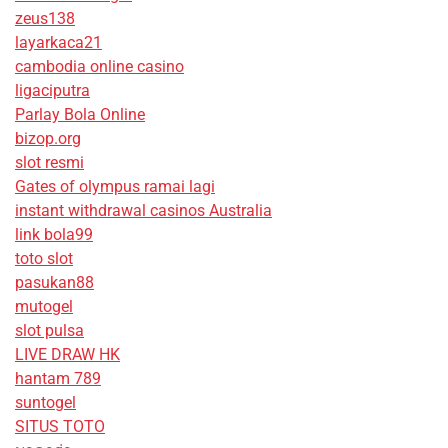
zeus138
layarkaca21
cambodia online casino
ligaciputra
Parlay Bola Online
bizop.org
slot resmi
Gates of olympus ramai lagi
instant withdrawal casinos Australia
link bola99
toto slot
pasukan88
mutogel
slot pulsa
LIVE DRAW HK
hantam 789
suntogel
SITUS TOTO