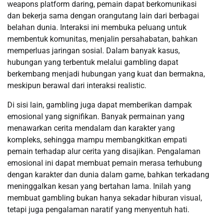
weapons platform daring, pemain dapat berkomunikasi
dan bekerja sama dengan orangutang lain dari berbagai
belahan dunia. Interaksi ini membuka peluang untuk
membentuk komunitas, menjalin persahabatan, bahkan
memperluas jaringan sosial. Dalam banyak kasus,
hubungan yang terbentuk melalui gambling dapat
berkembang menjadi hubungan yang kuat dan bermakna,
meskipun berawal dari interaksi realistic.
Di sisi lain, gambling juga dapat memberikan dampak
emosional yang signifikan. Banyak permainan yang
menawarkan cerita mendalam dan karakter yang
kompleks, sehingga mampu membangkitkan empati
pemain terhadap alur cerita yang disajikan. Pengalaman
emosional ini dapat membuat pemain merasa terhubung
dengan karakter dan dunia dalam game, bahkan terkadang
meninggalkan kesan yang bertahan lama. Inilah yang
membuat gambling bukan hanya sekadar hiburan visual,
tetapi juga pengalaman naratif yang menyentuh hati.