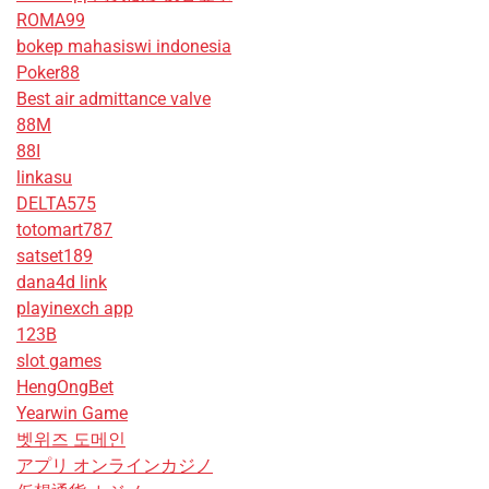
ROMA99
bokep mahasiswi indonesia
Poker88
Best air admittance valve
88M
88I
linkasu
DELTA575
totomart787
satset189
dana4d link
playinexch app
123B
slot games
HengOngBet
Yearwin Game
벳위즈 도메인
アプリ オンラインカジノ