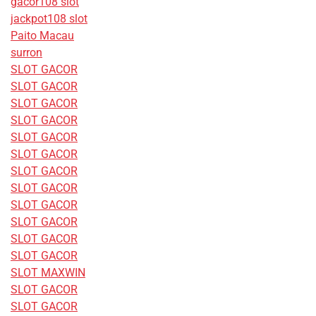
gacor108 slot
jackpot108 slot
Paito Macau
surron
SLOT GACOR
SLOT GACOR
SLOT GACOR
SLOT GACOR
SLOT GACOR
SLOT GACOR
SLOT GACOR
SLOT GACOR
SLOT GACOR
SLOT GACOR
SLOT GACOR
SLOT GACOR
SLOT MAXWIN
SLOT GACOR
SLOT GACOR