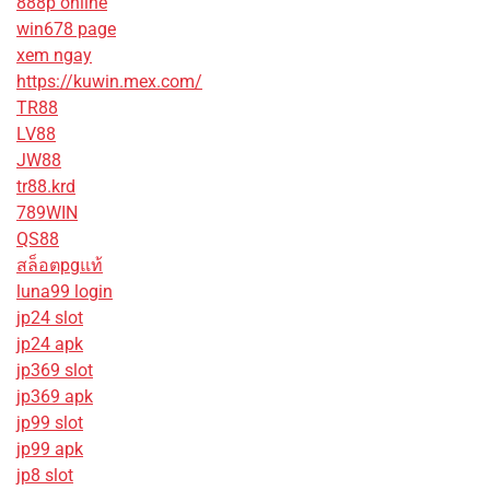
888p online
win678 page
xem ngay
https://kuwin.mex.com/
TR88
LV88
JW88
tr88.krd
789WIN
QS88
สล็อตpgแท้
luna99 login
jp24 slot
jp24 apk
jp369 slot
jp369 apk
jp99 slot
jp99 apk
jp8 slot