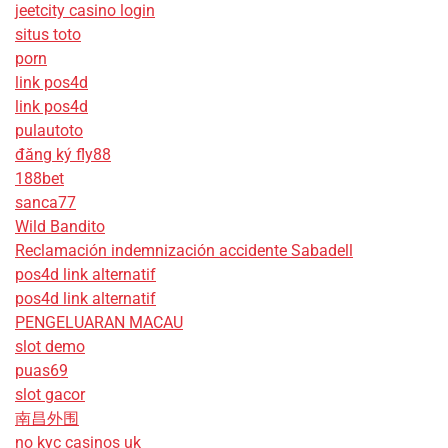
jeetcity casino login
situs toto
porn
link pos4d
link pos4d
pulautoto
đăng ký fly88
188bet
sanca77
Wild Bandito
Reclamación indemnización accidente Sabadell
pos4d link alternatif
pos4d link alternatif
PENGELUARAN MACAU
slot demo
puas69
slot gacor
南昌外围
no kyc casinos uk