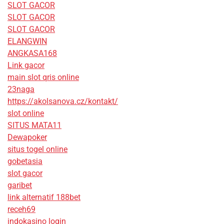
SLOT GACOR
SLOT GACOR
SLOT GACOR
ELANGWIN
ANGKASA168
Link gacor
main slot qris online
23naga
https://akolsanova.cz/kontakt/
slot online
SITUS MATA11
Dewapoker
situs togel online
gobetasia
slot gacor
garibet
link alternatif 188bet
receh69
indokasino login