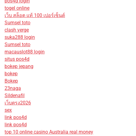
pos4d login
togel online
เว็บ สล็อต แท้ 100 เปอร์เซ็นต์
Sumsel toto
clash verge
suka288 login
Sumsel toto
macauslot88 login
situs pos4d
bokep jepang
bokep
Bokep
23naga
Sildenafil
เว็บตรง2026
sex
link pos4d
link pos4d
top 10 online casino Australia real money