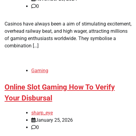
0
Casinos have always been a aim of stimulating excitement,
overhead railway beat, and high wager, attracting millions
of gaming enthusiasts worldwide. They symbolise a
combination […]
Gaming
Online Slot Gaming How To Verify
Your Disbursal
sharp_eye
January 25, 2026
0