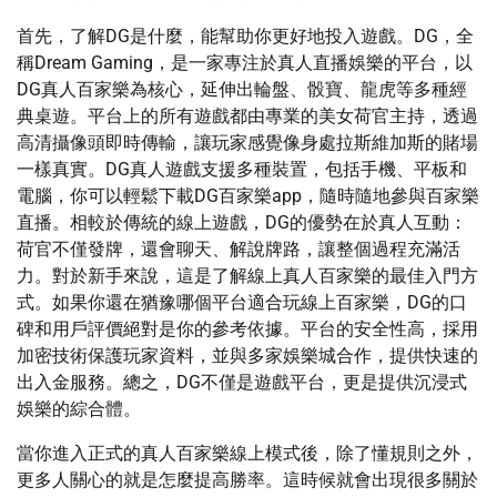
首先，了解DG是什麼，能幫助你更好地投入遊戲。DG，全
稱Dream Gaming，是一家專注於真人直播娛樂的平台，以
DG真人百家樂為核心，延伸出輪盤、骰寶、龍虎等多種經
典桌遊。平台上的所有遊戲都由專業的美女荷官主持，透過
高清攝像頭即時傳輸，讓玩家感覺像身處拉斯維加斯的賭場
一樣真實。DG真人遊戲支援多種裝置，包括手機、平板和
電腦，你可以輕鬆下載DG百家樂app，隨時隨地參與百家樂
直播。相較於傳統的線上遊戲，DG的優勢在於真人互動：
荷官不僅發牌，還會聊天、解說牌路，讓整個過程充滿活
力。對於新手來說，這是了解線上真人百家樂的最佳入門方
式。如果你還在猶豫哪個平台適合玩線上百家樂，DG的口
碑和用戶評價絕對是你的參考依據。平台的安全性高，採用
加密技術保護玩家資料，並與多家娛樂城合作，提供快速的
出入金服務。總之，DG不僅是遊戲平台，更是提供沉浸式
娛樂的綜合體。
當你進入正式的真人百家樂線上模式後，除了懂規則之外，
更多人關心的就是怎麼提高勝率。這時候就會出現很多關於