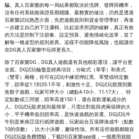
騙。真人百家樂的每一局結果都取決於洗牌、發牌與機率，
沒有任何系統能保證長期穩賺。最務實的做法，仍然是透過
百家樂試玩熟悉介面，先把遊戲規則和資金管理學好，再進
一步建立自己的下注邏輯。比起追求所謂的破解，真正有效
的方法是控制下注節奏、設定預算、避免情緒化追單，並了
解每一種桌型的規則差異。這樣不但能降低風險，也能讓你
在DG真人百家樂中玩得更長久。
除了百家樂DG，DG真人遊戲還有其他精彩選項，讓平台更
全面。DG試玩輪盤是經典項目，分歐式（單零）和美式
（雙零）兩種，你可在試玩中練習押紅黑、單雙或特定數
字，賠率從1:1到35:1不等，刺激性十足。DG試玩骰寶則聚
焦骰子遊戲，玩家可押大小（總點4-10小、11-17大）、特
定點數或三同號，賠率高達150:1，適合喜歡運氣成分的
人。DG試玩龍虎規則最簡單，只需比對龍與虎兩張牌的大
小，平手機率低但賠率高，是快速遊戲的首選。DG試玩牛
牛則是東南亞流行紙牌遊戲，玩家組合五張牌湊成牛（點數
10的倍數），比大小決勝，趣味性強。所有這些遊戲都能在
DG試玩版免費體驗，下載DG百家樂app後，一個應用就能