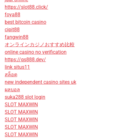
https://slot88.click/
foya88
best bitcoin casino
cipit88
fangwin88
オンラインカジノおすすめ比較
online casino no verification
https://qs888.dev/
link situs11
สล็อต
new independent casino sites uk
ผลบอล
suka288 slot login
SLOT MAXWIN
SLOT MAXWIN
SLOT MAXWIN
SLOT MAXWIN
SLOT MAXWIN