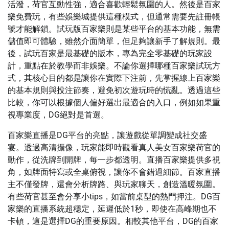
活潑，荷官互動性強，適合喜歡輕鬆氛圍的人。然後是百家
樂免費玩，有些娛樂城提供這種模式，但通常需要先註冊帳
號才能解鎖。試玩版百家樂則是某些平台的基本功能，無需
儲值即可體驗，雖然介面簡單，但足夠讓新手了解規則。最
後，試玩百家是最基礎的版本，專為完全零基礎的玩家設
計，重點在於教學而非娛樂。不論你選擇哪種百家樂試玩方
式，其核心目的都是讓你在實際下注前，先掌握線上百家樂
的基本規則與投注節奏，避免初次遊玩時的慌亂。透過這些
比較，你可以根據個人偏好選出最適合的入口，例如如果重
視專業度，DG絕對是首選。
百家樂直播是DG平台的亮點，讓遊戲從單調變成社交盛
宴。透過高清攝像，玩家能即時觀看真人美女百家樂荷官的
動作，從洗牌到開牌，每一步都透明。直播百家樂提供多視
角，如牌面特寫或全桌俯視，讓你不會錯過細節。百家直播
主不僅發牌，還會分析牌路、與玩家聊天，創造溫暖氛圍。
有些荷官甚至會分享小tips，如當前桌型的熱門押注。DG百
家樂的直播系統超穩定，延遲低於1秒，即使在高峰期也不
卡頓，這是選擇DG的重要原因。相較其他平台，DG的百家