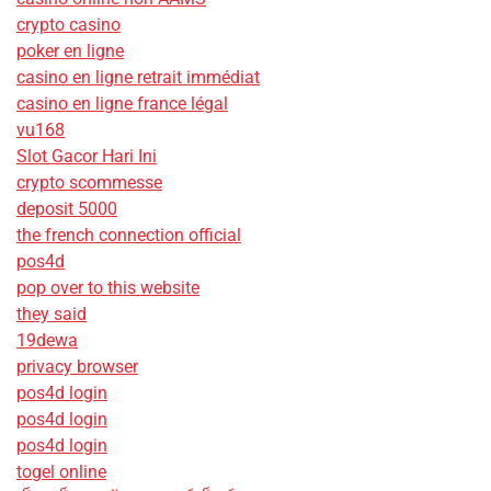
crypto casino
poker en ligne
casino en ligne retrait immédiat
casino en ligne france légal
vu168
Slot Gacor Hari Ini
crypto scommesse
deposit 5000
the french connection official
pos4d
pop over to this website
they said
19dewa
privacy browser
pos4d login
pos4d login
pos4d login
togel online