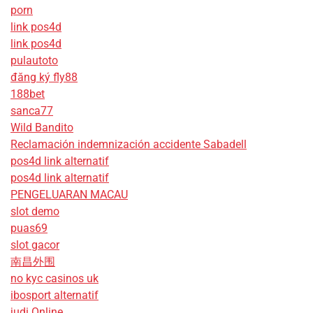
porn
link pos4d
link pos4d
pulautoto
đăng ký fly88
188bet
sanca77
Wild Bandito
Reclamación indemnización accidente Sabadell
pos4d link alternatif
pos4d link alternatif
PENGELUARAN MACAU
slot demo
puas69
slot gacor
南昌外围
no kyc casinos uk
ibosport alternatif
judi Online