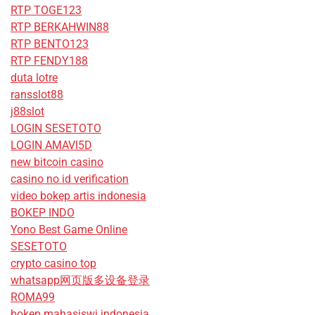
RTP TOGE123
RTP BERKAHWIN88
RTP BENTO123
RTP FENDY188
duta lotre
ransslot88
j88slot
LOGIN SESETOTO
LOGIN AMAVI5D
new bitcoin casino
casino no id verification
video bokep artis indonesia
BOKEP INDO
Yono Best Game Online
SESETOTO
crypto casino top
whatsapp网页版多设备登录
ROMA99
bokep mahasiswi indonesia