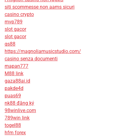
siti scommesse non aams sicuri
casino crypto
mvp789
slot gacor
slot gacor
qs88
https://magnoliamusicstudio.com/
casino senza documenti
mapan777
M88 link
gaza88ai.id
pakde4d
puas69
nk88 đăng ký
98winlive.com
789win link
togel88
hfm forex