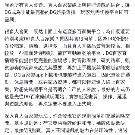
涵蓋所有真人桌遊。真人百家樂線上與這些遊戲的結合，讓
DG成為功能最完整的DG娛樂選擇，玩家無需切換平台即可
盡興。
很多人會問，既然市面上有這麼多百家樂平台，為什麼還要
特別考慮DG真人百家樂？原因其實很簡單，因為DG的優勢
在於穩定、清晰、選擇多，而且真人直播品質普遍較高。相
較於一些畫面延遲明顯、荷官互動較弱的平台，DG百家直
播通常能提供更完整的臨場感，對喜歡看牌、研究路單、觀
察節奏的玩家來說尤其重要。再加上手機版與電腦版都能支
援，DG百家樂app下載後也能隨時進入遊戲，因此無論是通
勤、休息時間，或在家放鬆時，都可以輕鬆進入線上百家
樂。對想先確認平台是否適合自己的人來說，最好的方式仍
然是先從DG百家樂試玩開始，實際感受畫質、操作、延遲
與遊戲流暢度，再決定要不要進入正式局。
深入真人百家樂玩法，你會發現它的規則簡單卻充滿策略空
間。基本規則是：荷官發兩張牌給莊和閒，補牌依點數決
定，最接近9點贏。真人莊閒遊戲的魅力在於即時性，透過