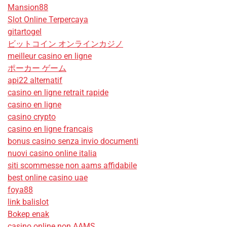
Mansion88
Slot Online Terpercaya
gitartogel
ビットコイン オンラインカジノ
meilleur casino en ligne
ポーカー ゲーム
api22 alternatif
casino en ligne retrait rapide
casino en ligne
casino crypto
casino en ligne francais
bonus casino senza invio documenti
nuovi casino online italia
siti scommesse non aams affidabile
best online casino uae
foya88
link balislot
Bokep enak
casino online non AAMS