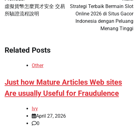
navigation
虛擬貨幣怎麼買才安全 交易
Strategi Terbaik Bermain Slot
所驗證流程說明
Online 2026 di Situs Gacor
Indonesia dengan Peluang
Menang Tinggi
Related Posts
Other
Just how Mature Articles Web sites
Are usually Useful for Fraudulence
Ivy
April 27, 2026
0