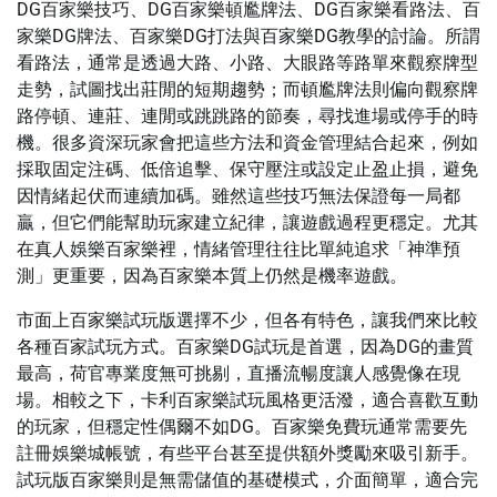
DG百家樂技巧、DG百家樂頓尷牌法、DG百家樂看路法、百
家樂DG牌法、百家樂DG打法與百家樂DG教學的討論。所謂
看路法，通常是透過大路、小路、大眼路等路單來觀察牌型
走勢，試圖找出莊閒的短期趨勢；而頓尷牌法則偏向觀察牌
路停頓、連莊、連閒或跳跳路的節奏，尋找進場或停手的時
機。很多資深玩家會把這些方法和資金管理結合起來，例如
採取固定注碼、低倍追擊、保守壓注或設定止盈止損，避免
因情緒起伏而連續加碼。雖然這些技巧無法保證每一局都
贏，但它們能幫助玩家建立紀律，讓遊戲過程更穩定。尤其
在真人娛樂百家樂裡，情緒管理往往比單純追求「神準預
測」更重要，因為百家樂本質上仍然是機率遊戲。
市面上百家樂試玩版選擇不少，但各有特色，讓我們來比較
各種百家試玩方式。百家樂DG試玩是首選，因為DG的畫質
最高，荷官專業度無可挑剔，直播流暢度讓人感覺像在現
場。相較之下，卡利百家樂試玩風格更活潑，適合喜歡互動
的玩家，但穩定性偶爾不如DG。百家樂免費玩通常需要先
註冊娛樂城帳號，有些平台甚至提供額外獎勵來吸引新手。
試玩版百家樂則是無需儲值的基礎模式，介面簡單，適合完