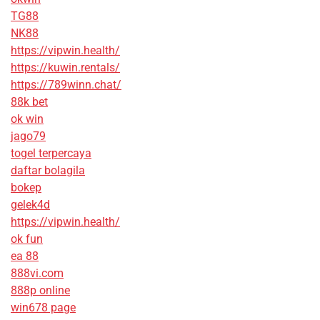
TG88
NK88
https://vipwin.health/
https://kuwin.rentals/
https://789winn.chat/
88k bet
ok win
jago79
togel terpercaya
daftar bolagila
bokep
gelek4d
https://vipwin.health/
ok fun
ea 88
888vi.com
888p online
win678 page