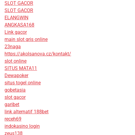
SLOT GACOR
SLOT GACOR
ELANGWIN
ANGKASA168
Link gacor
main slot qris online
23naga
https://akolsanova.cz/kontakt/
slot online
SITUS MATA11
Dewapoker
situs togel online
gobetasia
slot gacor
garibet
link alternatif 188bet
receh69
indokasino login
zeus138