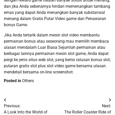
dengan reward game hadiah banyak solusi untuk menang,
dan jika Anda sebenarnya hindari memenangkan tambang
emas yang dapat Anda menangkan banyak substansial
menang dalam Gratis Putar Video game dan Penawaran
bonus Game.
Jika Anda tertarik dalam mesin slot video membantu
permainan bonus atau seseorang mau memilih membaca
ulasan mendalam Luar Biasa Sejumlah permainan atau
berbagai lainnya permainan mesin slot game, Anda dapat
pergi ke jenis situs web slot, yang berisi ratusan bonus slot,
putaran gratis slot plus slot video game bersama ulasan
mendetail bersama on-line screenshot.
Posted in
Others
Post
Previous:
Next:
navigation
A Look Into the World of
The Roller Coaster Ride of