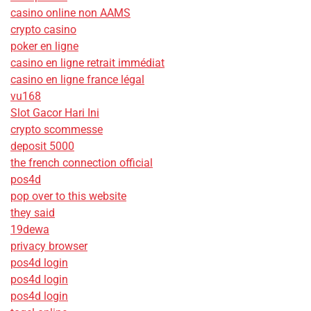
casino online non AAMS
crypto casino
poker en ligne
casino en ligne retrait immédiat
casino en ligne france légal
vu168
Slot Gacor Hari Ini
crypto scommesse
deposit 5000
the french connection official
pos4d
pop over to this website
they said
19dewa
privacy browser
pos4d login
pos4d login
pos4d login