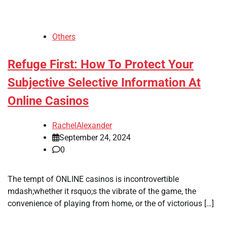
Others
Refuge First: How To Protect Your
Subjective Selective Information At
Online Casinos
RachelAlexander
September 24, 2024
0
The tempt of ONLINE casinos is incontrovertible
mdash;whether it rsquo;s the vibrate of the game, the
convenience of playing from home, or the of victorious […]