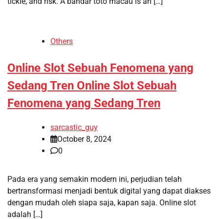
tickle, and risk. A bandar toto macau is an […]
Others
Online Slot Sebuah Fenomena yang
Sedang Tren Online Slot Sebuah
Fenomena yang Sedang Tren
sarcastic_guy
October 8, 2024
0
Pada era yang semakin modern ini, perjudian telah
bertransformasi menjadi bentuk digital yang dapat diakses
dengan mudah oleh siapa saja, kapan saja. Online slot
adalah […]