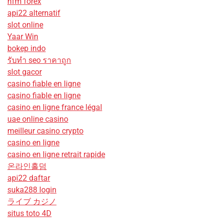
hfm forex
api22 alternatif
slot online
Yaar Win
bokep indo
รับทํา seo ราคาถูก
slot gacor
casino fiable en ligne
casino fiable en ligne
casino en ligne france légal
uae online casino
meilleur casino crypto
casino en ligne
casino en ligne retrait rapide
온라인홀덤
api22 daftar
suka288 login
ライブ カジノ
situs toto 4D