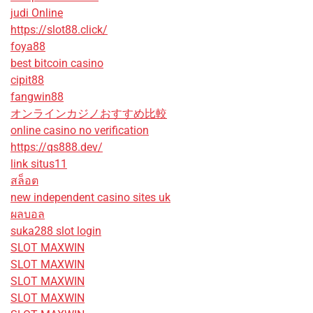
judi Online
https://slot88.click/
foya88
best bitcoin casino
cipit88
fangwin88
オンラインカジノおすすめ比較
online casino no verification
https://qs888.dev/
link situs11
สล็อต
new independent casino sites uk
ผลบอล
suka288 slot login
SLOT MAXWIN
SLOT MAXWIN
SLOT MAXWIN
SLOT MAXWIN