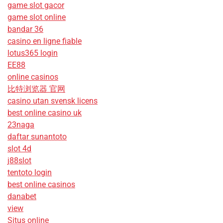
game slot gacor
game slot online
bandar 36
casino en ligne fiable
lotus365 login
EE88
online casinos
比特浏览器 官网
casino utan svensk licens
best online casino uk
23naga
daftar sunantoto
slot 4d
j88slot
tentoto login
best online casinos
danabet
view
Situs online