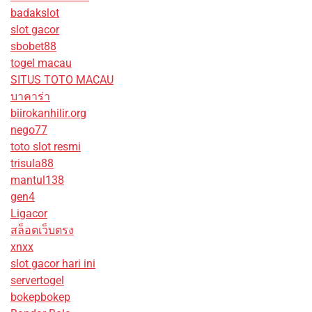
badakslot
slot gacor
sbobet88
togel macau
SITUS TOTO MACAU
บาคาร่า
biirokanhilir.org
nego77
toto slot resmi
trisula88
mantul138
gen4
Ligacor
สล็อตเว็บตรง
xnxx
slot gacor hari ini
servertogel
bokepbokep