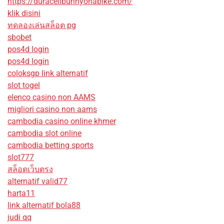
https://duracellbunnyonabike.com/
klik disini
ทดลองเล่นสล็อต pg
sbobet
pos4d login
pos4d login
coloksgp link alternatif
slot togel
elenco casino non AAMS
migliori casino non aams
cambodia casino online khmer
cambodia slot online
cambodia betting sports
slot777
สล็อตเว็บตรง
alternatif valid77
harta11
link alternatif bola88
judi qq