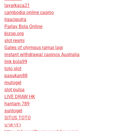
layarkaca21
cambodia online casino
ligaciputra
Parlay Bola Online
bizop.org
slot resmi
Gates of olympus ramai lagi
instant withdrawal casinos Australia
link bola99
toto slot
pasukan88
mutogel
slot pulsa
LIVE DRAW HK
hantam 789
suntogel
SITUS TOTO
บาคาร่า