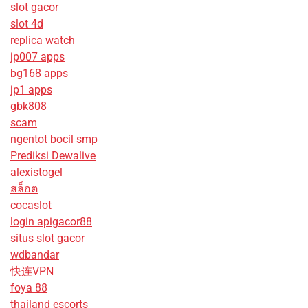
slot gacor
slot 4d
replica watch
jp007 apps
bg168 apps
jp1 apps
gbk808
scam
ngentot bocil smp
Prediksi Dewalive
alexistogel
สล็อต
cocaslot
login apigacor88
situs slot gacor
wdbandar
快连VPN
foya 88
thailand escorts