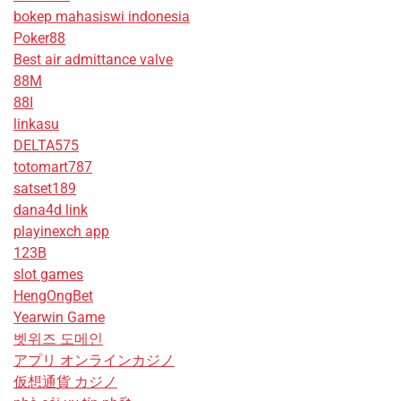
bokep mahasiswi indonesia
Poker88
Best air admittance valve
88M
88I
linkasu
DELTA575
totomart787
satset189
dana4d link
playinexch app
123B
slot games
HengOngBet
Yearwin Game
벳위즈 도메인
アプリ オンラインカジノ
仮想通貨 カジノ