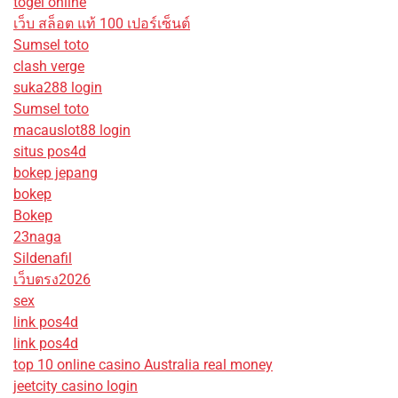
togel online
เว็บ สล็อต แท้ 100 เปอร์เซ็นต์
Sumsel toto
clash verge
suka288 login
Sumsel toto
macauslot88 login
situs pos4d
bokep jepang
bokep
Bokep
23naga
Sildenafil
เว็บตรง2026
sex
link pos4d
link pos4d
top 10 online casino Australia real money
jeetcity casino login