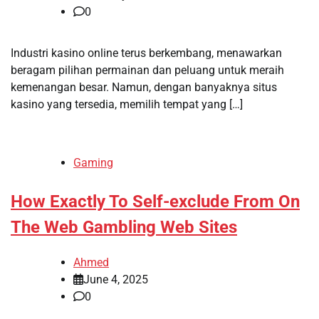
0
Industri kasino online terus berkembang, menawarkan
beragam pilihan permainan dan peluang untuk meraih
kemenangan besar. Namun, dengan banyaknya situs
kasino yang tersedia, memilih tempat yang […]
Gaming
How Exactly To Self-exclude From On
The Web Gambling Web Sites
Ahmed
June 4, 2025
0