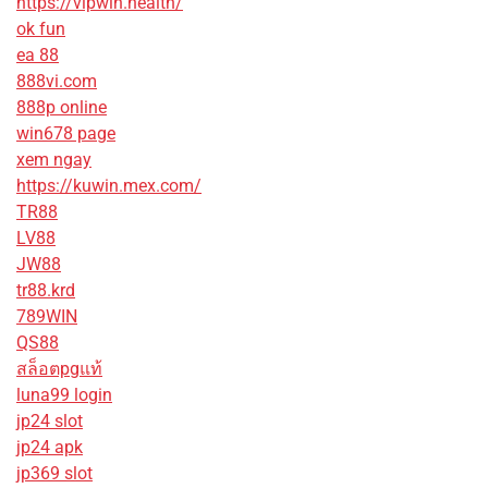
https://vipwin.health/
ok fun
ea 88
888vi.com
888p online
win678 page
xem ngay
https://kuwin.mex.com/
TR88
LV88
JW88
tr88.krd
789WIN
QS88
สล็อตpgแท้
luna99 login
jp24 slot
jp24 apk
jp369 slot