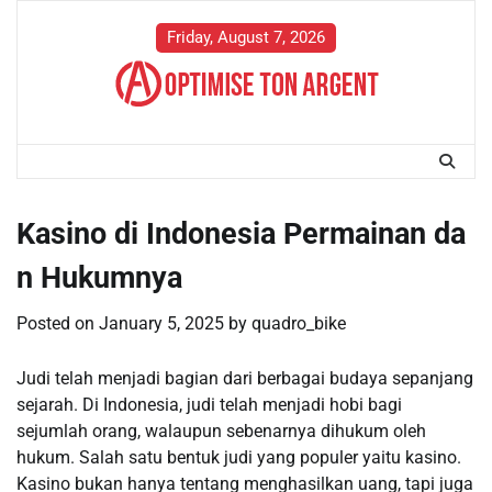
Skip
to
Friday, August 7, 2026
content
Kasino di Indonesia Permainan da
n Hukumnya
Posted on
January 5, 2025
by
quadro_bike
Judi telah menjadi bagian dari berbagai budaya sepanjang
sejarah. Di Indonesia, judi telah menjadi hobi bagi
sejumlah orang, walaupun sebenarnya dihukum oleh
hukum. Salah satu bentuk judi yang populer yaitu kasino.
Kasino bukan hanya tentang menghasilkan uang, tapi juga