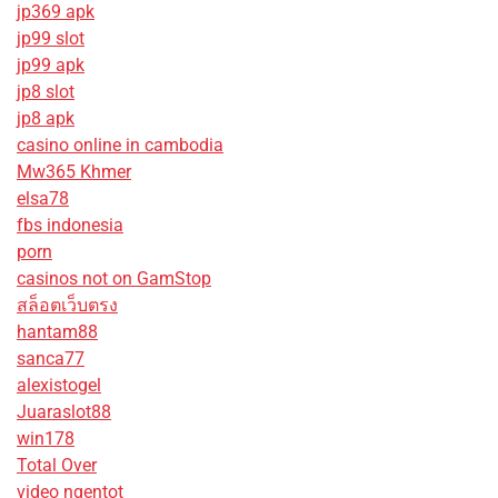
jp369 apk
jp99 slot
jp99 apk
jp8 slot
jp8 apk
casino online in cambodia
Mw365 Khmer
elsa78
fbs indonesia
porn
casinos not on GamStop
สล็อตเว็บตรง
hantam88
sanca77
alexistogel
Juaraslot88
win178
Total Over
video ngentot