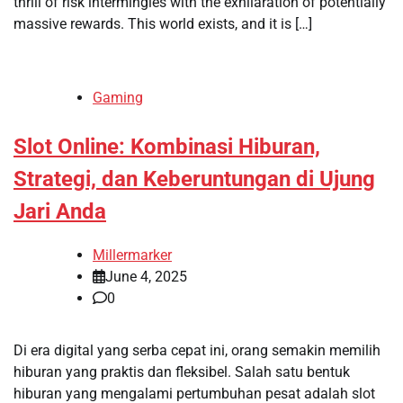
thrill of risk intermingles with the exhilaration of potentially
massive rewards. This world exists, and it is […]
Gaming
Slot Online: Kombinasi Hiburan,
Strategi, dan Keberuntungan di Ujung
Jari Anda
Millermarker
June 4, 2025
0
Di era digital yang serba cepat ini, orang semakin memilih
hiburan yang praktis dan fleksibel. Salah satu bentuk
hiburan yang mengalami pertumbuhan pesat adalah slot