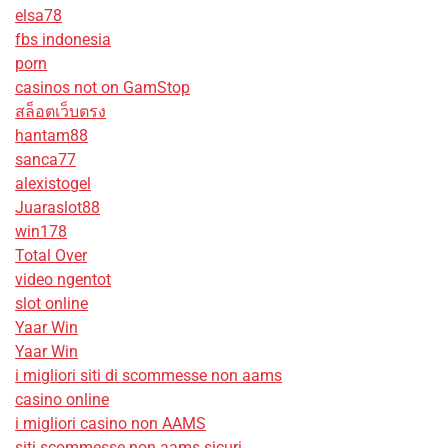
elsa78
fbs indonesia
porn
casinos not on GamStop
สล็อตเว็บตรง
hantam88
sanca77
alexistogel
Juaraslot88
win178
Total Over
video ngentot
slot online
Yaar Win
Yaar Win
i migliori siti di scommesse non aams
casino online
i migliori casino non AAMS
siti scommesse non aams sicuri