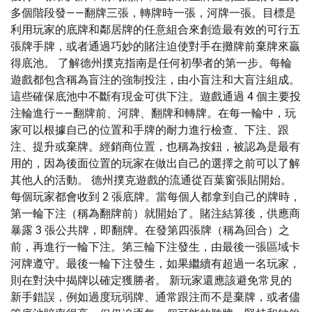
多個階段發——翻牌三張，轉牌時一張，河牌一張。目標是
利用玩家的底牌和鄰居牌的任意組合來創造最有效的可行五
張牌手牌，或者通過巧妙的賭注迫使對手在攤牌前棄牌來贏
得底池。 了解德州撲克指南是任何初學者的第一步。每輪
遊戲都包含稱為盲注的強制投注，由小盲注和大盲注組成。
這些確保底池中不斷有現金可供下注。遊戲通過 4 個主要投
注輪進行——翻牌前、河牌、翻牌和轉牌。在每一輪中，玩
家可以根據自己的位置和手牌的耐力進行檢查、下注、跟
注、提升或棄牌。經銷商位置，也稱為按鈕，被認為是最有
用的，因為後面位置的玩家在做出自己的選擇之前可以了解
其他人的活動。 德州撲克遊戲的流通從百葉窗張貼開始。
每個玩家都會收到 2 張底牌。當每個人都拿到自己的牌時，
第一輪下注（稱為翻牌前）就開始了。賭注結算後，供應商
暴露 3 張公共牌，即翻牌。在發第四張牌（稱為回合）之
前，再進行一輪下注。第三輪下注發生，由最後一張區域卡
河牌遵守。最後一輪下注發生，如果繼續有超過一名玩家，
則在對決中揭牌以確定獲勝者。 新玩家還應該避免常見的
新手錯誤，例如過度玩弱牌、通常跟注而不是棄牌，或者儘