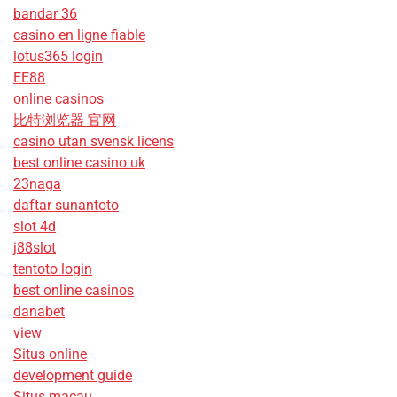
bandar 36
casino en ligne fiable
lotus365 login
EE88
online casinos
比特浏览器 官网
casino utan svensk licens
best online casino uk
23naga
daftar sunantoto
slot 4d
j88slot
tentoto login
best online casinos
danabet
view
Situs online
development guide
Situs macau