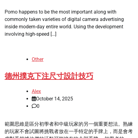
Porno happens to be the most important along with
commonly taken varieties of digital camera advertising
inside modern-day entire world. Using the development
involving high-speed […]
Other
德州撲克下注尺寸設計技巧
Alex
October 14, 2025
0
範圍思維是區分初學者和中級玩家的另一個重要想法。熟練
的玩家不會試圖將挑戰者放在一手特定的手牌上，而是會考