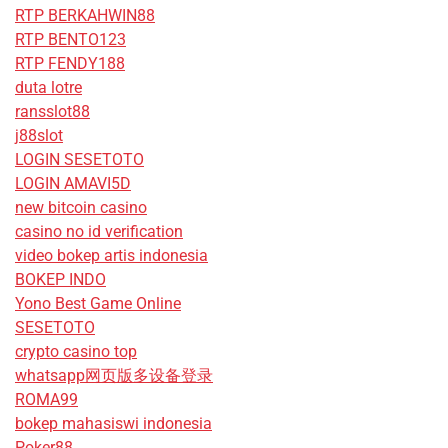
RTP BERKAHWIN88
RTP BENTO123
RTP FENDY188
duta lotre
ransslot88
j88slot
LOGIN SESETOTO
LOGIN AMAVI5D
new bitcoin casino
casino no id verification
video bokep artis indonesia
BOKEP INDO
Yono Best Game Online
SESETOTO
crypto casino top
whatsapp网页版多设备登录
ROMA99
bokep mahasiswi indonesia
Poker88