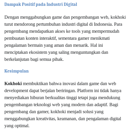
Dampak Positif pada Industri Digital
Dengan menggabungkan game dan pengembangan web, kokhoki
turut mendorong pertumbuhan industri digital di Indonesia. Para
pengembang mendapatkan akses ke tools yang mempermudah
pembuatan konten interaktif, sementara gamer menikmati
pengalaman bermain yang aman dan menarik. Hal ini
menciptakan ekosistem yang saling menguntungkan dan
berkelanjutan bagi semua pihak.
Kesimpulan
Kokhoki
membuktikan bahwa inovasi dalam game dan web
development dapat berjalan beriringan. Platform ini tidak hanya
menyediakan hiburan berkualitas tinggi tetapi juga mendukung
pengembangan teknologi web yang modern dan adaptif. Bagi
pengembang dan gamer, kokhoki menjadi solusi yang
menggabungkan kreativitas, keamanan, dan pengalaman digital
yang optimal.