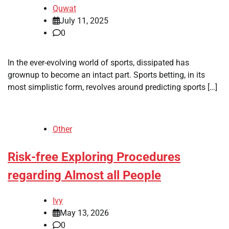
Quwat
July 11, 2025
0
In the ever-evolving world of sports, dissipated has
grownup to become an intact part. Sports betting, in its
most simplistic form, revolves around predicting sports […]
Other
Risk-free Exploring Procedures
regarding Almost all People
Ivy
May 13, 2026
0