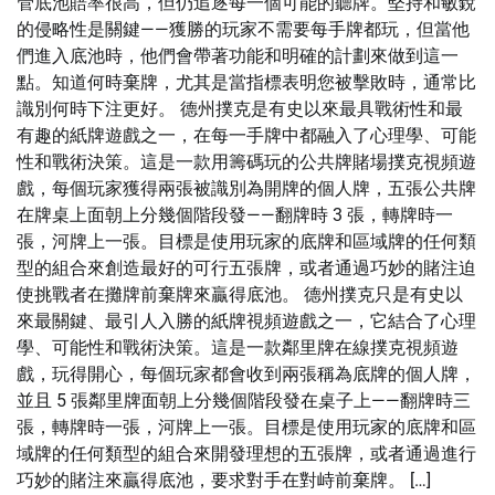
管底池賠率很高，但仍追逐每一個可能的聽牌。堅持和敏銳
的侵略性是關鍵——獲勝的玩家不需要每手牌都玩，但當他
們進入底池時，他們會帶著功能和明確的計劃來做到這一
點。知道何時棄牌，尤其是當指標表明您被擊敗時，通常比
識別何時下注更好。 德州撲克是有史以來最具戰術性和最
有趣的紙牌遊戲之一，在每一手牌中都融入了心理學、可能
性和戰術決策。這是一款用籌碼玩的公共牌賭場撲克視頻遊
戲，每個玩家獲得兩張被識別為開牌的個人牌，五張公共牌
在牌桌上面朝上分幾個階段發——翻牌時 3 張，轉牌時一
張，河牌上一張。目標是使用玩家的底牌和區域牌的任何類
型的組合來創造最好的可行五張牌，或者通過巧妙的賭注迫
使挑戰者在攤牌前棄牌來贏得底池。 德州撲克只是有史以
來最關鍵、最引人入勝的紙牌視頻遊戲之一，它結合了心理
學、可能性和戰術決策。這是一款鄰里牌在線撲克視頻遊
戲，玩得開心，每個玩家都會收到兩張稱為底牌的個人牌，
並且 5 張鄰里牌面朝上分幾個階段發在桌子上——翻牌時三
張，轉牌時一張，河牌上一張。目標是使用玩家的底牌和區
域牌的任何類型的組合來開發理想的五張牌，或者通過進行
巧妙的賭注來贏得底池，要求對手在對峙前棄牌。 […]