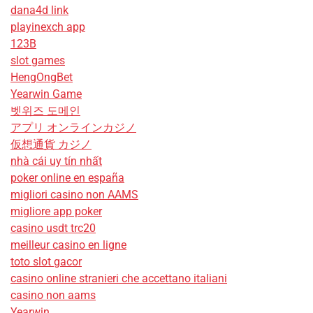
dana4d link
playinexch app
123B
slot games
HengOngBet
Yearwin Game
벳위즈 도메인
アプリ オンラインカジノ
仮想通貨 カジノ
nhà cái uy tín nhất
poker online en españa
migliori casino non AAMS
migliore app poker
casino usdt trc20
meilleur casino en ligne
toto slot gacor
casino online stranieri che accettano italiani
casino non aams
Yearwin