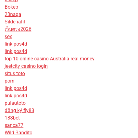
Bokep
23naga
Sildenafil
เว็บตรง2026
sex
link pos4d
link pos4d
top 10 online casino Australia real money
jeetcity casino login
situs toto
porn
link pos4d
link pos4d
pulautoto
đăng ký fly88
188bet
sanca77
Wild Bandito