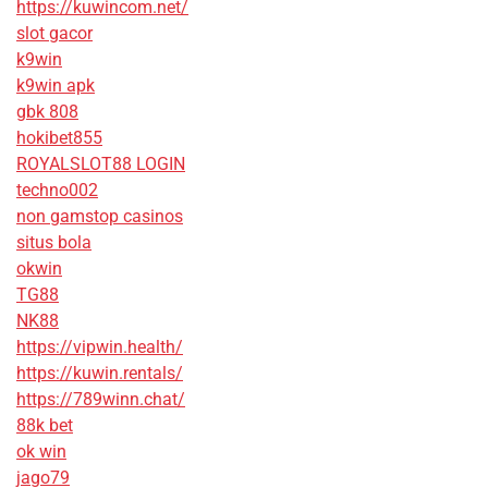
https://kuwincom.net/
slot gacor
k9win
k9win apk
gbk 808
hokibet855
ROYALSLOT88 LOGIN
techno002
non gamstop casinos
situs bola
okwin
TG88
NK88
https://vipwin.health/
https://kuwin.rentals/
https://789winn.chat/
88k bet
ok win
jago79