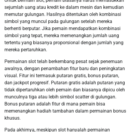
Untuk bermain slot, pemain biasanya harus memasukkan
sejumlah uang atau kredit ke dalam mesin dan kemudian
memutar gulungan. Hasilnya ditentukan oleh kombinasi
simbol yang muncul pada gulungan setelah mereka
berhenti berputar. Jika pemain mendapatkan kombinasi
simbol yang tepat, mereka memenangkan jumlah uang
tertentu yang biasanya proporsional dengan jumlah yang
mereka pertaruhkan.
Permainan slot telah berkembang pesat sejak penemuan
awalnya, dengan penambahan fitur baru dan peningkatan
visual. Fitur ini termasuk putaran gratis, bonus putaran,
dan jackpot progresif. Putaran gratis adalah putaran yang
tidak dipertaruhkan oleh pemain dan biasanya dipicu oleh
munculnya tiga atau lebih simbol scatter di gulungan.
Bonus putaran adalah fitur di mana pemain bisa
memenangkan hadiah tambahan dalam permainan bonus
khusus.
Pada akhirnya, meskipun slot hanyalah permainan