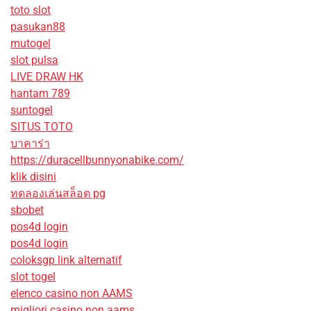
toto slot
pasukan88
mutogel
slot pulsa
LIVE DRAW HK
hantam 789
suntogel
SITUS TOTO
บาคาร่า
https://duracellbunnyonabike.com/
klik disini
ทดลองเล่นสล็อต pg
sbobet
pos4d login
pos4d login
coloksgp link alternatif
slot togel
elenco casino non AAMS
migliori casino non aams