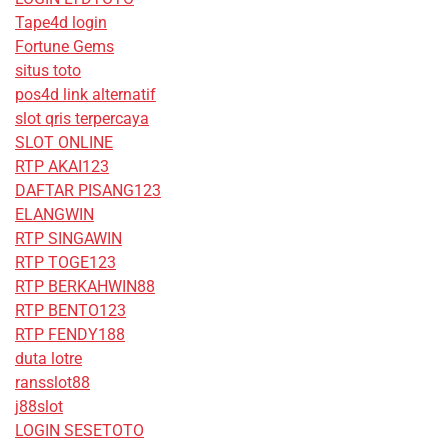
Tape4d login
Fortune Gems
situs toto
pos4d link alternatif
slot qris terpercaya
SLOT ONLINE
RTP AKAI123
DAFTAR PISANG123
ELANGWIN
RTP SINGAWIN
RTP TOGE123
RTP BERKAHWIN88
RTP BENTO123
RTP FENDY188
duta lotre
ransslot88
j88slot
LOGIN SESETOTO