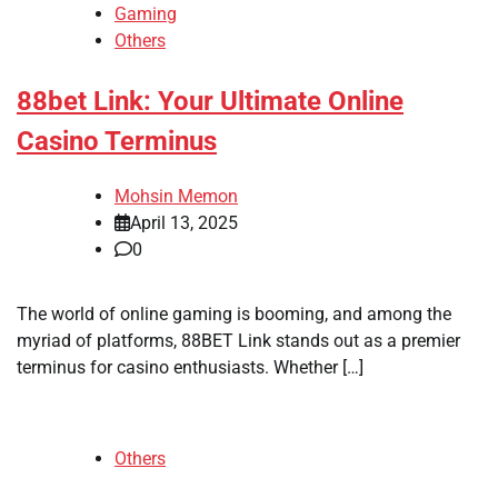
Gaming
Others
88bet Link: Your Ultimate Online
Casino Terminus
Mohsin Memon
April 13, 2025
0
The world of online gaming is booming, and among the
myriad of platforms, 88BET Link stands out as a premier
terminus for casino enthusiasts. Whether […]
Others