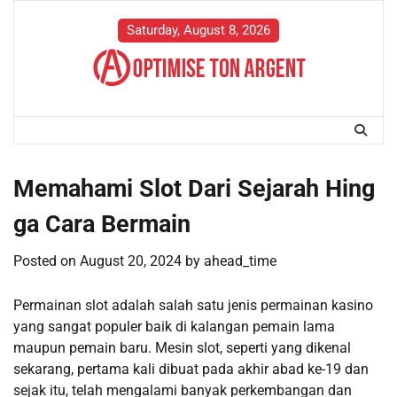
Skip
to
Saturday, August 8, 2026
content
Memahami Slot Dari Sejarah Hing
ga Cara Bermain
Posted on
August 20, 2024
by
ahead_time
Permainan slot adalah salah satu jenis permainan kasino
yang sangat populer baik di kalangan pemain lama
maupun pemain baru. Mesin slot, seperti yang dikenal
sekarang, pertama kali dibuat pada akhir abad ke-19 dan
sejak itu, telah mengalami banyak perkembangan dan