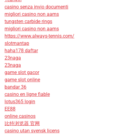
casino senza invio documenti
migliori casino non aams
tungsten carbide rings
migliori casino non aams
https://www.always-tennis.com/
slotmantap
haha178 daftar
23naga
23naga
game slot gacor
game slot online
bandar 36
casino en ligne fiable
lotus365 login
EE88
online casinos
比特浏览器 官网
casino utan svensk licens