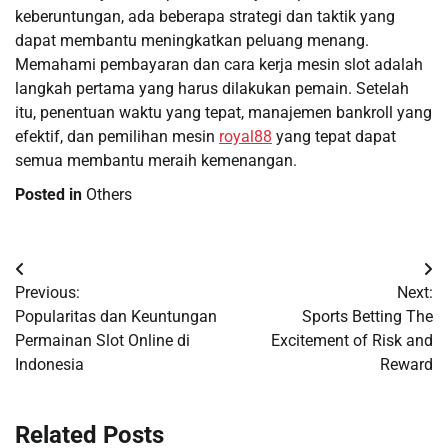
keberuntungan, ada beberapa strategi dan taktik yang
dapat membantu meningkatkan peluang menang.
Memahami pembayaran dan cara kerja mesin slot adalah
langkah pertama yang harus dilakukan pemain. Setelah
itu, penentuan waktu yang tepat, manajemen bankroll yang
efektif, dan pemilihan mesin
royal88
yang tepat dapat
semua membantu meraih kemenangan.
Posted in
Others
Post
Previous:
Next:
navigation
Popularitas dan Keuntungan
Sports Betting The
Permainan Slot Online di
Excitement of Risk and
Indonesia
Reward
Related Posts