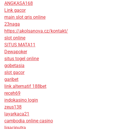
ANGKASA168
Link gacor
main slot qris online
23naga
https://akolsanova.cz/kontakt/
slot online
SITUS MATA11
Dewapoker
situs togel online
gobetasia
slot gacor
garibet
link alternatif 188bet
receh69
indokasino login
zeus138
layarkaca21
cambodia online casino
ligaciputra