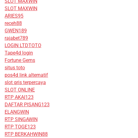
SLOT MAXWIN
SLOT MAXWIN
ARIES95
receh88
GWEN189
rajabet789
LOGIN LTDTOTO
Tape4d login
Fortune Gems
situs toto
pos4d link alternatif
slot qris terpercaya
SLOT ONLINE
RTP AKAI123
DAFTAR PISANG123
ELANGWIN
RTP SINGAWIN
RTP TOGE123
RTP BERKAHWIN88