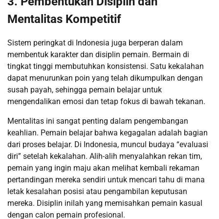
3. Pembentukan Disiplin dan
Mentalitas Kompetitif
Sistem peringkat di Indonesia juga berperan dalam
membentuk karakter dan disiplin pemain. Bermain di
tingkat tinggi membutuhkan konsistensi. Satu kekalahan
dapat menurunkan poin yang telah dikumpulkan dengan
susah payah, sehingga pemain belajar untuk
mengendalikan emosi dan tetap fokus di bawah tekanan.
Mentalitas ini sangat penting dalam pengembangan
keahlian. Pemain belajar bahwa kegagalan adalah bagian
dari proses belajar. Di Indonesia, muncul budaya “evaluasi
diri” setelah kekalahan. Alih-alih menyalahkan rekan tim,
pemain yang ingin maju akan melihat kembali rekaman
pertandingan mereka sendiri untuk mencari tahu di mana
letak kesalahan posisi atau pengambilan keputusan
mereka. Disiplin inilah yang memisahkan pemain kasual
dengan calon pemain profesional.