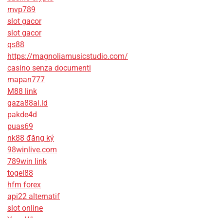
mvp789
slot gacor
slot gacor
qs88
https://magnoliamusicstudio.com/
casino senza documenti
mapan777
M88 link
gaza88ai.id
pakde4d
puas69
nk88 đăng ký
98winlive.com
789win link
togel88
hfm forex
api22 alternatif
slot online