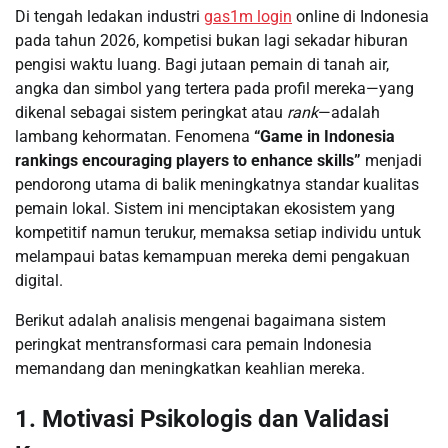
Di tengah ledakan industri
gas1m login
online di Indonesia
pada tahun 2026, kompetisi bukan lagi sekadar hiburan
pengisi waktu luang. Bagi jutaan pemain di tanah air,
angka dan simbol yang tertera pada profil mereka—yang
dikenal sebagai sistem peringkat atau
rank
—adalah
lambang kehormatan. Fenomena
“Game in Indonesia
rankings encouraging players to enhance skills”
menjadi
pendorong utama di balik meningkatnya standar kualitas
pemain lokal. Sistem ini menciptakan ekosistem yang
kompetitif namun terukur, memaksa setiap individu untuk
melampaui batas kemampuan mereka demi pengakuan
digital.
Berikut adalah analisis mengenai bagaimana sistem
peringkat mentransformasi cara pemain Indonesia
memandang dan meningkatkan keahlian mereka.
1. Motivasi Psikologis dan Validasi