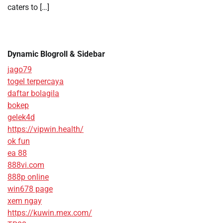
caters to […]
Dynamic Blogroll & Sidebar
jago79
togel terpercaya
daftar bolagila
bokep
gelek4d
https://vipwin.health/
ok fun
ea 88
888vi.com
888p online
win678 page
xem ngay
https://kuwin.mex.com/