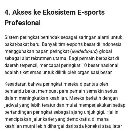
4. Akses ke Ekosistem E-sports
Profesional
Sistem peringkat bertindak sebagai saringan alami untuk
bakat-bakat baru. Banyak tim e-sports besar di Indonesia
menggunakan papan peringkat (
leaderboard
) global
sebagai alat rekrutmen utama. Bagi pemain berbakat di
daerah terpencil, mencapai peringkat 10 besar nasional
adalah tiket emas untuk dilirik oleh organisasi besar.
Kesadaran bahwa peringkat mereka dipantau oleh
pemandu bakat membuat para pemain semakin serius
dalam meningkatkan keahlian. Mereka berlatih dengan
jadwal yang lebih teratur dan mulai memperlakukan setiap
pertandingan peringkat sebagai ajang unjuk gigi. Hal ini
menciptakan jalur karier yang demokratis, di mana
keahlian murni lebih dihargai daripada koneksi atau latar