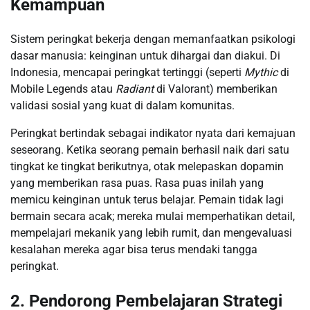
Kemampuan
Sistem peringkat bekerja dengan memanfaatkan psikologi
dasar manusia: keinginan untuk dihargai dan diakui. Di
Indonesia, mencapai peringkat tertinggi (seperti
Mythic
di
Mobile Legends atau
Radiant
di Valorant) memberikan
validasi sosial yang kuat di dalam komunitas.
Peringkat bertindak sebagai indikator nyata dari kemajuan
seseorang. Ketika seorang pemain berhasil naik dari satu
tingkat ke tingkat berikutnya, otak melepaskan dopamin
yang memberikan rasa puas. Rasa puas inilah yang
memicu keinginan untuk terus belajar. Pemain tidak lagi
bermain secara acak; mereka mulai memperhatikan detail,
mempelajari mekanik yang lebih rumit, dan mengevaluasi
kesalahan mereka agar bisa terus mendaki tangga
peringkat.
2. Pendorong Pembelajaran Strategi