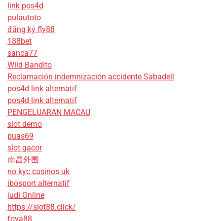
link pos4d
pulautoto
đăng ký fly88
188bet
sanca77
Wild Bandito
Reclamación indemnización accidente Sabadell
pos4d link alternatif
pos4d link alternatif
PENGELUARAN MACAU
slot demo
puas69
slot gacor
南昌外围
no kyc casinos uk
ibosport alternatif
judi Online
https://slot88.click/
foya88