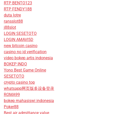
RTP BENTO123
RTP FENDY188
duta lotre
ransslot88
j88slot
LOGIN SESETOTO
LOGIN AMAVI5D
new bitcoin casino
casino no id verification
video bokep artis indonesia
BOKEP INDO
Yono Best Game Online
SESETOTO
crypto casino top
whatsapp网页版多设备登录
ROMA99
bokep mahasiswi indonesia
Poker88
Best air admittance valve