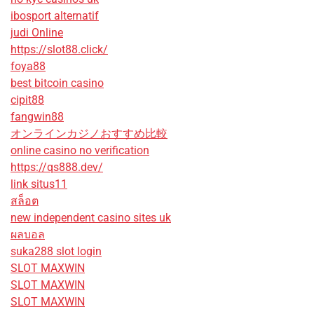
ibosport alternatif
judi Online
https://slot88.click/
foya88
best bitcoin casino
cipit88
fangwin88
オンラインカジノおすすめ比較
online casino no verification
https://qs888.dev/
link situs11
สล็อต
new independent casino sites uk
ผลบอล
suka288 slot login
SLOT MAXWIN
SLOT MAXWIN
SLOT MAXWIN