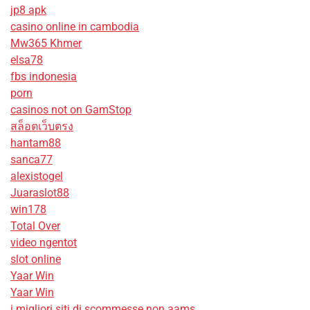
jp8 apk
casino online in cambodia
Mw365 Khmer
elsa78
fbs indonesia
porn
casinos not on GamStop
สล็อตเว็บตรง
hantam88
sanca77
alexistogel
Juaraslot88
win178
Total Over
video ngentot
slot online
Yaar Win
Yaar Win
i migliori siti di scommesse non aams