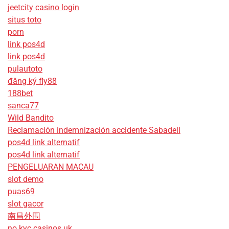
jeetcity casino login
situs toto
porn
link pos4d
link pos4d
pulautoto
đăng ký fly88
188bet
sanca77
Wild Bandito
Reclamación indemnización accidente Sabadell
pos4d link alternatif
pos4d link alternatif
PENGELUARAN MACAU
slot demo
puas69
slot gacor
南昌外围
no kyc casinos uk