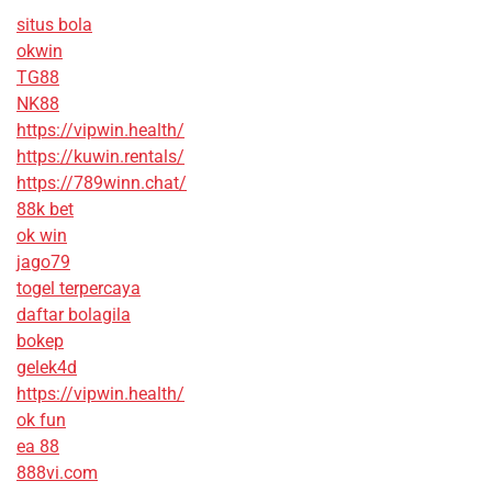
situs bola
okwin
TG88
NK88
https://vipwin.health/
https://kuwin.rentals/
https://789winn.chat/
88k bet
ok win
jago79
togel terpercaya
daftar bolagila
bokep
gelek4d
https://vipwin.health/
ok fun
ea 88
888vi.com