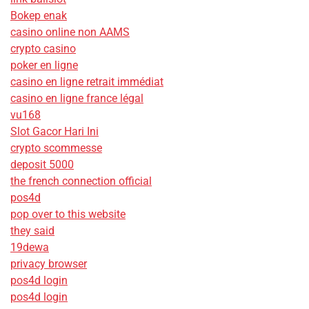
Bokep enak
casino online non AAMS
crypto casino
poker en ligne
casino en ligne retrait immédiat
casino en ligne france légal
vu168
Slot Gacor Hari Ini
crypto scommesse
deposit 5000
the french connection official
pos4d
pop over to this website
they said
19dewa
privacy browser
pos4d login
pos4d login