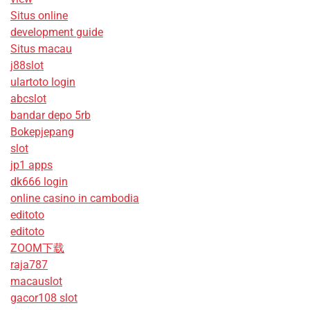
Situs online
development guide
Situs macau
j88slot
ulartoto login
abcslot
bandar depo 5rb
Bokepjepang
slot
jp1 apps
dk666 login
online casino in cambodia
editoto
editoto
ZOOM下载
raja787
macauslot
gacor108 slot