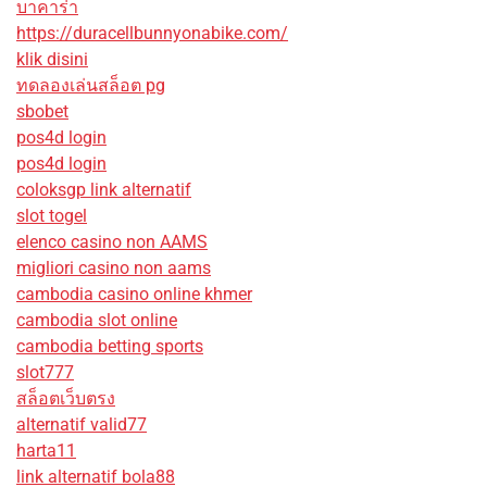
บาคาร่า
https://duracellbunnyonabike.com/
klik disini
ทดลองเล่นสล็อต pg
sbobet
pos4d login
pos4d login
coloksgp link alternatif
slot togel
elenco casino non AAMS
migliori casino non aams
cambodia casino online khmer
cambodia slot online
cambodia betting sports
slot777
สล็อตเว็บตรง
alternatif valid77
harta11
link alternatif bola88