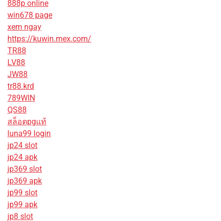
888p online
win678 page
xem ngay
https://kuwin.mex.com/
TR88
LV88
JW88
tr88.krd
789WIN
QS88
สล็อตpgแท้
luna99 login
jp24 slot
jp24 apk
jp369 slot
jp369 apk
jp99 slot
jp99 apk
jp8 slot