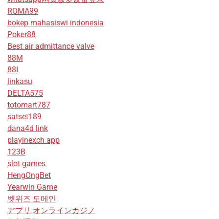
ROMA99
bokep mahasiswi indonesia
Poker88
Best air admittance valve
88M
88I
linkasu
DELTA575
totomart787
satset189
dana4d link
playinexch app
123B
slot games
HengOngBet
Yearwin Game
벳위즈 도메인
アプリ オンラインカジノ