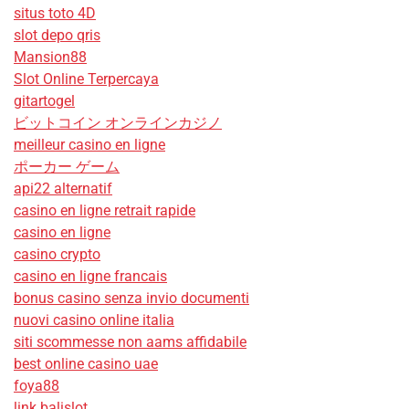
situs toto 4D
slot depo qris
Mansion88
Slot Online Terpercaya
gitartogel
ビットコイン オンラインカジノ
meilleur casino en ligne
ポーカー ゲーム
api22 alternatif
casino en ligne retrait rapide
casino en ligne
casino crypto
casino en ligne francais
bonus casino senza invio documenti
nuovi casino online italia
siti scommesse non aams affidabile
best online casino uae
foya88
link balislot