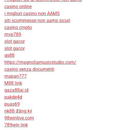
casino online
i migliori casino non AAMS
siti scommesse non aams sicuri
casino crypto
mvp789
slot gacor
slot gacor
qs88
https://magnoliamusicstudio.com/
casino senza documenti
mapan777
M88 link
gaza88ai.id
pakde4d
puas69
nk88 đăng ký
98winlive.com
789win link