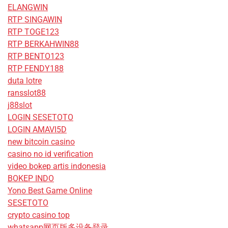
ELANGWIN
RTP SINGAWIN
RTP TOGE123
RTP BERKAHWIN88
RTP BENTO123
RTP FENDY188
duta lotre
ransslot88
j88slot
LOGIN SESETOTO
LOGIN AMAVI5D
new bitcoin casino
casino no id verification
video bokep artis indonesia
BOKEP INDO
Yono Best Game Online
SESETOTO
crypto casino top
whatsapp网页版多设备登录