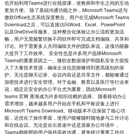
也开始利用Teams进行在线授课，使教师和学生之间的互动
更加方便。 除了基础沟通功能之外，Microsoft Teams还与
微软Office生态系统深度整合。用户在完成Microsoft Teams
Download之后，可以直接访问Word、Excel、PowerPoint
以及OneDrive等服务。这种整合化体验让办公流程更加流
畅，用户无需频繁切换不同软件即可完成文档编辑、共享和
讨论。对于需要多人共同编辑文件的团队来说，这项功能极
大提升了工作效率。 安全性也是许多用户选择Microsoft
Teams的重要原因之一。微软在数据保护和隐私安全方面投
入了大量技术资源，确保企业信息能够得到更高级别的保
护。无论是聊天记录、会议内容还是共享文件，都能够通过
加密技术进行安全管理。对于金融、教育以及医疗等行业来
说，稳定且安全的办公平台尤为重要，因此Microsoft
teams 官网 逐渐成为许多组织信赖的选择。 随着移动办公
需求增加，越来越多用户开始在手机和平板设备上进行
Microsoft Teams Download。移动版本不仅保留了核心功
能，还优化了操作界面，使用户能够随时随地参与工作讨论
和在线会议。无论是在出差途中还是居家办公环境中，
Teams都能帮助用户保持高效沟通，避免错过重要工作信