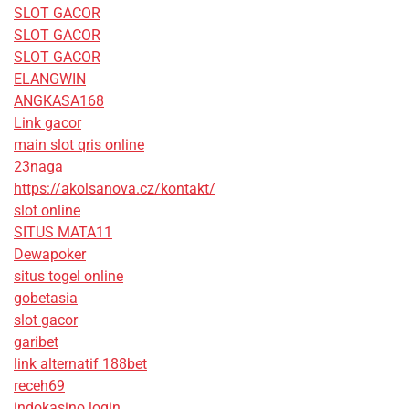
SLOT GACOR
SLOT GACOR
SLOT GACOR
ELANGWIN
ANGKASA168
Link gacor
main slot qris online
23naga
https://akolsanova.cz/kontakt/
slot online
SITUS MATA11
Dewapoker
situs togel online
gobetasia
slot gacor
garibet
link alternatif 188bet
receh69
indokasino login