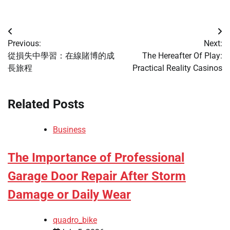
Post
Previous:
Next:
navigation
從損失中學習：在線賭博的成
The Hereafter Of Play:
長旅程
Practical Reality Casinos
Related Posts
Business
The Importance of Professional
Garage Door Repair After Storm
Damage or Daily Wear
quadro_bike