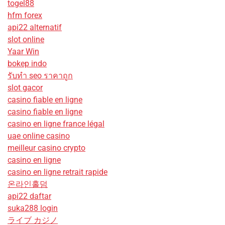
togel88
hfm forex
api22 alternatif
slot online
Yaar Win
bokep indo
รับทํา seo ราคาถูก
slot gacor
casino fiable en ligne
casino fiable en ligne
casino en ligne france légal
uae online casino
meilleur casino crypto
casino en ligne
casino en ligne retrait rapide
온라인홀덤
api22 daftar
suka288 login
ライブ カジノ