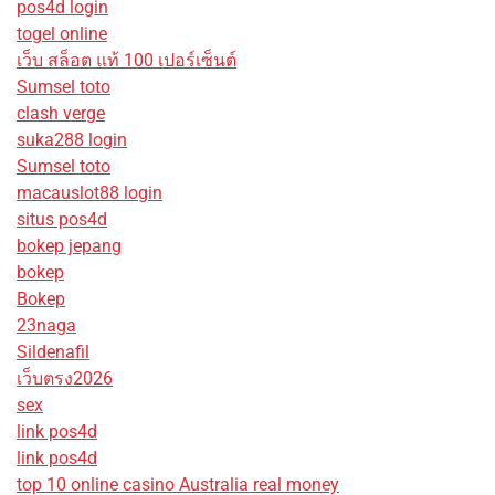
pos4d login
togel online
เว็บ สล็อต แท้ 100 เปอร์เซ็นต์
Sumsel toto
clash verge
suka288 login
Sumsel toto
macauslot88 login
situs pos4d
bokep jepang
bokep
Bokep
23naga
Sildenafil
เว็บตรง2026
sex
link pos4d
link pos4d
top 10 online casino Australia real money