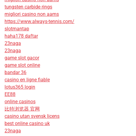
tungsten carbide rings
migliori casino non aams
https://www.always-tennis.com/
slotmantap
haha178 daftar
23naga
23naga
game slot gacor
game slot online
bandar 36
casino en ligne fiable
lotus365 login
EE88
online casinos
比特浏览器 官网
casino utan svensk licens
best online casino uk
23naga