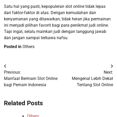
Satu hal yang pasti, kepopuleran slot online tidak lepas
dari faktor-faktor di atas. Dengan kemudahan dan
kenyamanan yang ditawarkan, tidak heran jika permainan
ini menjadi pilihan favorit bagi para penikmat judi online.
Tapi ingat, selalu mainkan judi dengan tanggung jawab
dan jangan sampai terbawa nafsu.
Posted in
Others
Post
Previous:
Next:
navigation
Manfaat Bermain Slot Online
Mengenal Lebih Dekat
bagi Pemain Indonesia
Tentang Slot Online
Related Posts
Others