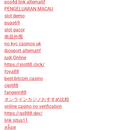
pos4d link alternatif
PENGELUARAN MACAU
slot demo
puas69
slot gacor
南昌外围
no kyc casinos uk
ibosport alternatif
judi Online
https://slot88.click/
foya88
best bitcoin casino
cipit88
fangwin88
オンラインカジノおすすめ比較
online casino no verification
https://qs888.dev/
link situs11
สล็อต