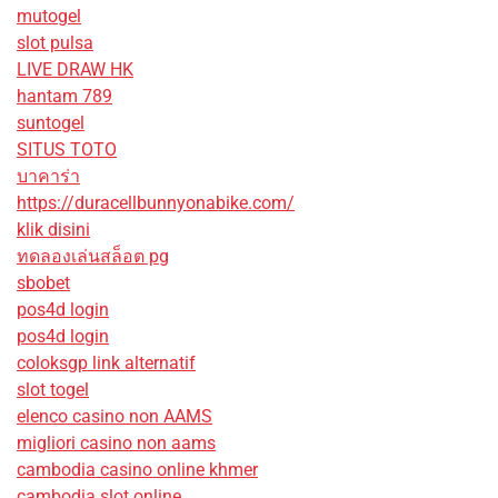
mutogel
slot pulsa
LIVE DRAW HK
hantam 789
suntogel
SITUS TOTO
บาคาร่า
https://duracellbunnyonabike.com/
klik disini
ทดลองเล่นสล็อต pg
sbobet
pos4d login
pos4d login
coloksgp link alternatif
slot togel
elenco casino non AAMS
migliori casino non aams
cambodia casino online khmer
cambodia slot online