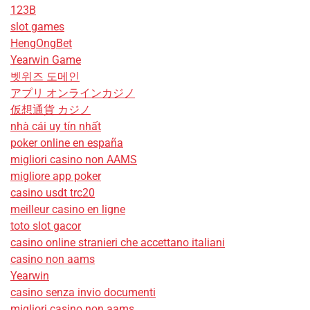
123B
slot games
HengOngBet
Yearwin Game
벳위즈 도메인
アプリ オンラインカジノ
仮想通貨 カジノ
nhà cái uy tín nhất
poker online en españa
migliori casino non AAMS
migliore app poker
casino usdt trc20
meilleur casino en ligne
toto slot gacor
casino online stranieri che accettano italiani
casino non aams
Yearwin
casino senza invio documenti
migliori casino non aams