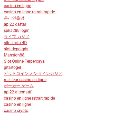
casino en ligne
casino en ligne retrait rapide
온라인홀덤
api22 daftar
suka288 login
ライブ カジノ
situs toto 4D
slot depo qris
Mansion88
Slot Online Terpercaya
gitartogel
ビットコイン オンラインカジノ
meilleur casino en ligne
ポーカー ゲーム
api22 alternatif
casino en ligne retrait rapide
casino en ligne
casino crypto