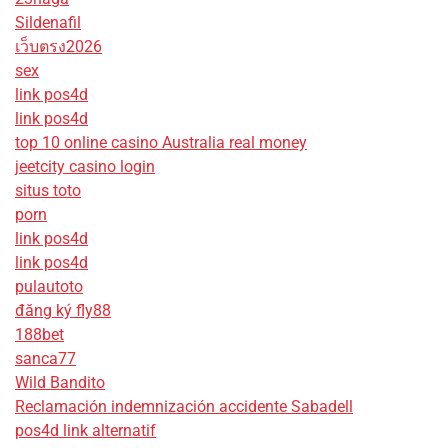
Sildenafil
เว็บตรง2026
sex
link pos4d
link pos4d
top 10 online casino Australia real money
jeetcity casino login
situs toto
porn
link pos4d
link pos4d
pulautoto
đăng ký fly88
188bet
sanca77
Wild Bandito
Reclamación indemnización accidente Sabadell
pos4d link alternatif