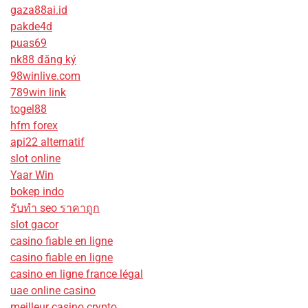
gaza88ai.id
pakde4d
puas69
nk88 đăng ký
98winlive.com
789win link
togel88
hfm forex
api22 alternatif
slot online
Yaar Win
bokep indo
รับทํา seo ราคาถูก
slot gacor
casino fiable en ligne
casino fiable en ligne
casino en ligne france légal
uae online casino
meilleur casino crypto