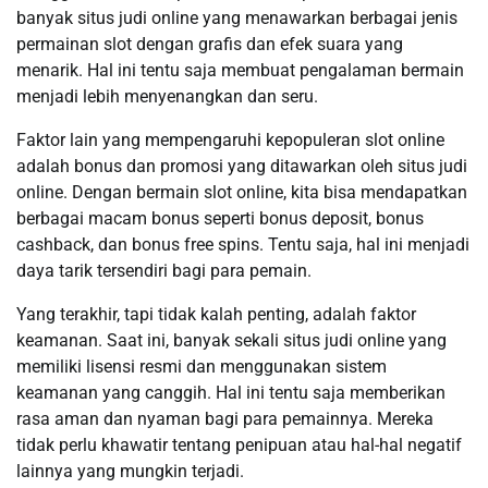
banyak situs judi online yang menawarkan berbagai jenis
permainan slot dengan grafis dan efek suara yang
menarik. Hal ini tentu saja membuat pengalaman bermain
menjadi lebih menyenangkan dan seru.
Faktor lain yang mempengaruhi kepopuleran slot online
adalah bonus dan promosi yang ditawarkan oleh situs judi
online. Dengan bermain slot online, kita bisa mendapatkan
berbagai macam bonus seperti bonus deposit, bonus
cashback, dan bonus free spins. Tentu saja, hal ini menjadi
daya tarik tersendiri bagi para pemain.
Yang terakhir, tapi tidak kalah penting, adalah faktor
keamanan. Saat ini, banyak sekali situs judi online yang
memiliki lisensi resmi dan menggunakan sistem
keamanan yang canggih. Hal ini tentu saja memberikan
rasa aman dan nyaman bagi para pemainnya. Mereka
tidak perlu khawatir tentang penipuan atau hal-hal negatif
lainnya yang mungkin terjadi.