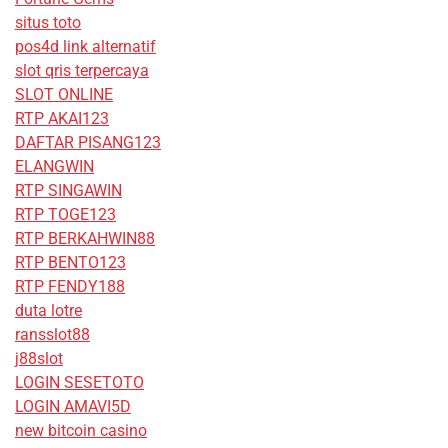
situs toto
pos4d link alternatif
slot qris terpercaya
SLOT ONLINE
RTP AKAI123
DAFTAR PISANG123
ELANGWIN
RTP SINGAWIN
RTP TOGE123
RTP BERKAHWIN88
RTP BENTO123
RTP FENDY188
duta lotre
ransslot88
j88slot
LOGIN SESETOTO
LOGIN AMAVI5D
new bitcoin casino