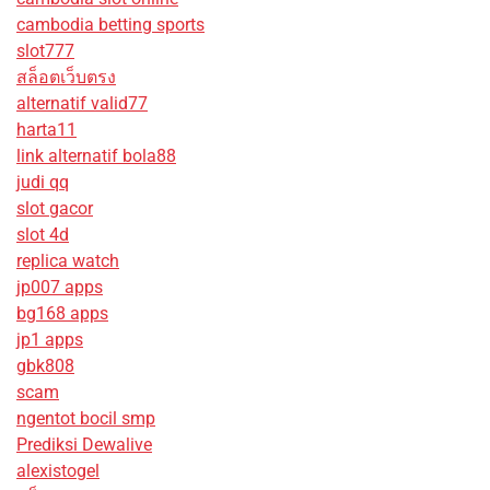
cambodia betting sports
slot777
สล็อตเว็บตรง
alternatif valid77
harta11
link alternatif bola88
judi qq
slot gacor
slot 4d
replica watch
jp007 apps
bg168 apps
jp1 apps
gbk808
scam
ngentot bocil smp
Prediksi Dewalive
alexistogel