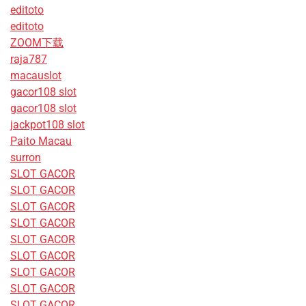
editoto
editoto
ZOOM下载
raja787
macauslot
gacor108 slot
gacor108 slot
jackpot108 slot
Paito Macau
surron
SLOT GACOR
SLOT GACOR
SLOT GACOR
SLOT GACOR
SLOT GACOR
SLOT GACOR
SLOT GACOR
SLOT GACOR
SLOT GACOR