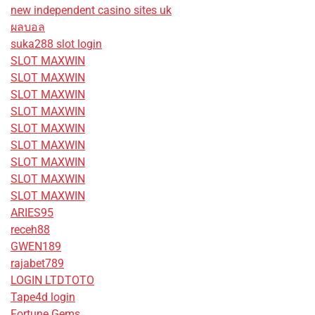
new independent casino sites uk
ผลบอล
suka288 slot login
SLOT MAXWIN
SLOT MAXWIN
SLOT MAXWIN
SLOT MAXWIN
SLOT MAXWIN
SLOT MAXWIN
SLOT MAXWIN
SLOT MAXWIN
SLOT MAXWIN
ARIES95
receh88
GWEN189
rajabet789
LOGIN LTDTOTO
Tape4d login
Fortune Gems