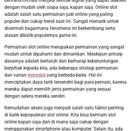
bertransformasi menjadi bentuk digital yang dapat diakses
dengan mudah oleh siapa saja, kapan saja. Online slot
adalah salah satu permainan judi online yang paling
populer dan cukup trend saat ini. Sangat menarik untuk
dicermati bagaimana fenomena ini berkembang serta
alasan dibalik populernya game ini.
Permainan slot online merupakan permainan yang sangat
mudah untuk dipahami dan dimainkan. Meskipun prinsip
dasarnya adalah bertaruh dan berharap keberuntungan
berpihak kepada kita, ada beberapa strategi permainan
dan varian
mimislot
yang berbeda-beda. Hal ini
menciptakan daya tarik tersendiri bagi para pemain, karena
mereka dapat memilih jenis permainan yang sesuai
dengan selera mereka sendiri.
Kemudahan akses juga menjadi salah satu faktor penting
di balik kepopuleran slot online. Kita bisa bermain slot
online kapan saja dan di mana saja cukup dengan
menggunakan smartphone atau komputer. Selain itu, ada