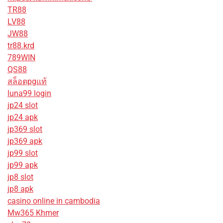
TR88
LV88
JW88
tr88.krd
789WIN
QS88
สล็อตpgแท้
luna99 login
jp24 slot
jp24 apk
jp369 slot
jp369 apk
jp99 slot
jp99 apk
jp8 slot
jp8 apk
casino online in cambodia
Mw365 Khmer