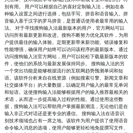
别有用。 用户可以根据自己的喜好定制输入法，例如在各
种输入设置之间进行选择，包括手写、拼音和语音输入。拼
音输入基于汉字的罗马拼音，是普通话使用者最常用的输入
法。 对于寻找搜狗输入法最新版本的用户，官方网站可以
访问所有最新更新和改进。搜狗不断努力优化其软件，为用
户提供最佳的输入体验。定期更新带来新功能、错误修复和
性能增强，确保用户始终可以访问该程序的最新版本。通过
访问搜狗输入法官方网站，用户可以轻松下载最新版本的软
件，使他们的系统与最新发展保持同步。 搜狗输入法的另
一个突出功能是能够根据流行的互联网趋势预测单词和短
语。该软件分析来自在线资源（例如搜索引擎、新闻文章和
社交媒体平台）的大量数据，以确定用户输入的最常见单词
和短语。这使搜狗输入法能够根据用户的输入推荐最相关的
术语，从而进一步提高输入过程的性能。通过使用这些数
据，搜狗输入法可以帮助用户掌握最新潮流，无论他们是在
输入非正式对话还是更专业的通信。 搜狗输入法在语音识
别技术领域也占有一席之地。该软件为用户提供了使用语音
命令输入消息的选项，使用户能够更轻松地免提撰写文件、