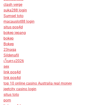
clash verge
suka288 login
Sumsel toto
macauslot88 login
situs pos4d
bokep jepang
bokep
Bokep
23naga
Sildenafil
เว็บตรง2026
sex
link pos4d
link pos4d
top 10 online casino Australia real money
jeetcity casino login
situs toto
porn