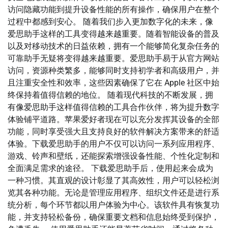
访问隐藏功能到提升设备性能的所有操作，确保用户在整个
过程中都感到安心。 随着我们步入更加数字化的未来，像
爱思助手这样的工具变得越来越重要。随着智能设备的普及
以及对移动技术的日益依赖，拥有一个能够简化复杂任务的
可靠助手无疑将变得越来越重要。爱思助手易于从官方网站
访问，资源种类繁多，能够同时支持初学者和高级用户，并
且注重安全性和效率，这些因素确保了它在 Apple 社区中始
终保持着值得信赖的地位。 随着现代科技的不断发展，拥
有像爱思助手这样值得信赖的工具合作伙伴，将为提升数字
体验铺平道路。苹果爱好者现在可以充分发挥其设备的全部
功能，同时享受强大且支持良好的软件解决方案带来的舒适
体验。下载爱思助手的用户不仅可以访问一系列应用程序、
游戏、铃声和壁纸，还能探索增强设备性能、个性化定制和
全面满足需求的途径。 下载爱思助手后，使用起来会成为
一种习惯。其直观的设计彰显了其高效性，用户可以轻松浏
览其各种功能。无论是管理应用程序、组织文件还是进行系
统分析，每个环节都以用户体验为中心。该软件具有恢复功
能，并支持轻松备份，确保重要文档和信息始终受到保护，