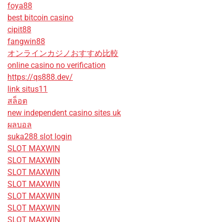
foya88
best bitcoin casino
cipit88
fangwin88
オンラインカジノおすすめ比較
online casino no verification
https://qs888.dev/
link situs11
สล็อต
new independent casino sites uk
ผลบอล
suka288 slot login
SLOT MAXWIN
SLOT MAXWIN
SLOT MAXWIN
SLOT MAXWIN
SLOT MAXWIN
SLOT MAXWIN
SLOT MAXWIN