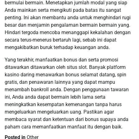
bermulai bermain. Menetapkan jumlah modal yang siap
Anda mainkan serta mengikuti pada batas itu sangat
penting. Ini akan membantu anda untuk menghindari rugi
besar dan menjamin pengalaman bermain bermain yang.
Hindari tergoda mencoba menanggapi kekalahan dengan
secara terus-menerus bertaruh lagi, sebab ini dapat
mengakibatkan buruk terhadap keuangan anda.
Yang terakhir, manfaatkan bonus dan serta promosi
ditawarkan ditawarkan oleh situs slot. Banyak platform
kasino daring menawarkan bonus selamat datang, spin
gratis, dan penawaran lainnya yang dapat mampu
menambah bankroll anda. Dengan penggunaan tawaran
ini, Anda anda dapat bermain lebih lama serta
meningkatkan kesempatan kemenangan tanpa harus
mengeluarkan mengeluarkan uang. Pastikan agar
membaca syarat dan ketentuan dari bonus supaya anda
paham cara memanfaatkan manfaat itu dengan baik.
Posted in
Other