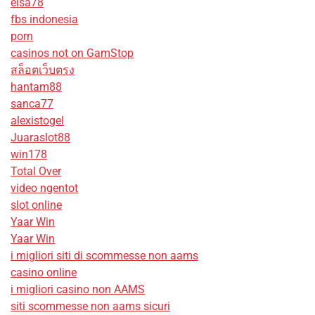
elsa78
fbs indonesia
porn
casinos not on GamStop
สล็อตเว็บตรง
hantam88
sanca77
alexistogel
Juaraslot88
win178
Total Over
video ngentot
slot online
Yaar Win
Yaar Win
i migliori siti di scommesse non aams
casino online
i migliori casino non AAMS
siti scommesse non aams sicuri