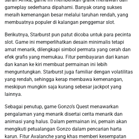
gameplay sederhana dipahami. Banyak orang sukses
meraih kemenangan besar melalui taruhan rendah, yang
membuatnya populer di kalangan penggemar slot.
Berikutnya, Starburst pun patut dicoba untuk para pecinta
slot. Game ini memperlihatkan desain minimalis tetapi
amat menarik, dilengkapi simbol permata yang cerah dan
efek grafis yang memukau. Fitur pembayaran dari kanan
dan kanan ke kiri membuat permainan ini lebih
menguntungkan. Starburst juga familiar dengan volatilitas
yang rendah, sehingga kerap membawa kemenangan,
meskipun mungkin saja kurang sebesar jackpot yang
lainnya.
Sebagai penutup, game Gonzo’s Quest menawarkan
pengalaman yang menarik disertai cerita menarik dan
animasi yang halus. Dalam permainan ini, pemain akan
mengikuti petualangan Gonzo dalam pencarian harta
karun. Fitur Avalanche yang khas memberi kesempatan