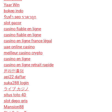
Yaar Win
bokep indo
รับทํา seo ราคาถูก
slot gacor
casino fiable en ligne
casino fiable en ligne
casino en ligne france légal
uae online casino
meilleur casino crypto
casino en ligne
casino en ligne retrait rapide
온라인홀덤
api22 daftar
suka288 login
ライブ カジノ
situs toto 4D
slot depo qris
Mansion88