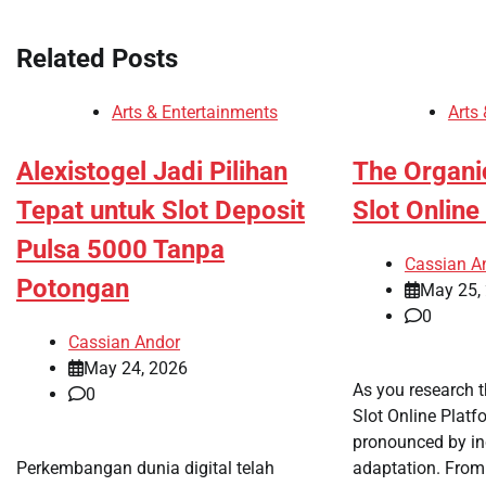
navigation
Related Posts
Arts & Entertainments
Arts
Alexistogel Jadi Pilihan
The Organi
Tepat untuk Slot Deposit
Slot Online
Pulsa 5000 Tanpa
Cassian A
Potongan
May 25,
0
Cassian Andor
May 24, 2026
As you research t
0
Slot Online Platfo
pronounced by in
Perkembangan dunia digital telah
adaptation. From