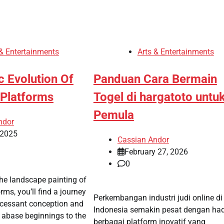
 & Entertainments
Arts & Entertainments
c Evolution Of
Panduan Cara Bermain
 Platforms
Togel di hargatoto untu
Pemula
ndor
 2025
Cassian Andor
February 27, 2026
0
he landscape painting of
rms, you’ll find a journey
Perkembangan industri judi online di
cessant conception and
Indonesia semakin pesat dengan had
 abase beginnings to the
berbagai platform inovatif yang