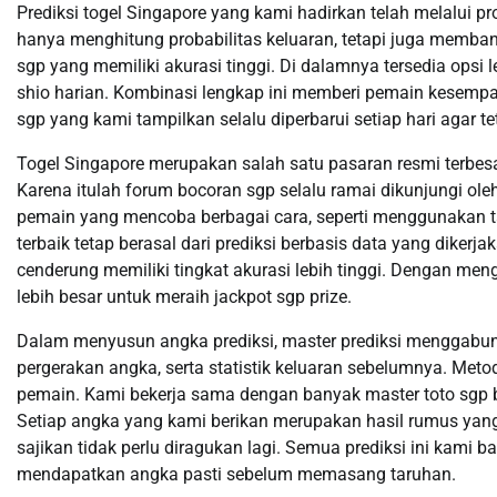
Prediksi togel Singapore yang kami hadirkan telah melalui 
hanya menghitung probabilitas keluaran, tetapi juga memba
sgp yang memiliki akurasi tinggi. Di dalamnya tersedia opsi 
shio harian. Kombinasi lengkap ini memberi pemain kesempata
sgp yang kami tampilkan selalu diperbarui setiap hari agar t
Togel Singapore merupakan salah satu pasaran resmi terbesa
Karena itulah forum bocoran sgp selalu ramai dikunjungi ole
pemain yang mencoba berbagai cara, seperti menggunakan t
terbaik tetap berasal dari prediksi berbasis data yang dikerj
cenderung memiliki tingkat akurasi lebih tinggi. Dengan meng
lebih besar untuk meraih jackpot sgp prize.
Dalam menyusun angka prediksi, master prediksi menggabungk
pergerakan angka, serta statistik keluaran sebelumnya. Met
pemain. Kami bekerja sama dengan banyak master toto sgp b
Setiap angka yang kami berikan merupakan hasil rumus yang te
sajikan tidak perlu diragukan lagi. Semua prediksi ini kami
mendapatkan angka pasti sebelum memasang taruhan.