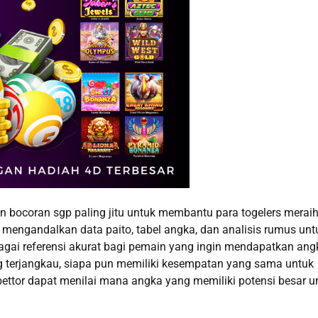
n bocoran sgp paling jitu untuk membantu para togelers merai
g mengandalkan data paito, tabel angka, dan analisis rumus unt
gai referensi akurat bagi pemain yang ingin mendapatkan ang
ng terjangkau, siapa pun memiliki kesempatan yang sama untuk
 bettor dapat menilai mana angka yang memiliki potensi besar u