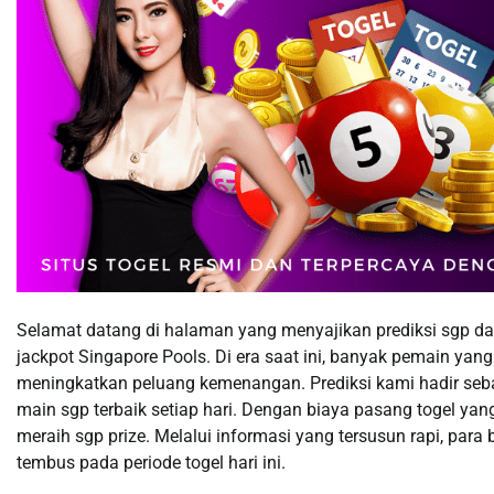
Selamat datang di halaman yang menyajikan prediksi sgp da
jackpot Singapore Pools. Di era saat ini, banyak pemain yan
meningkatkan peluang kemenangan. Prediksi kami hadir seba
main sgp terbaik setiap hari. Dengan biaya pasang togel ya
meraih sgp prize. Melalui informasi yang tersusun rapi, para
tembus pada periode togel hari ini.