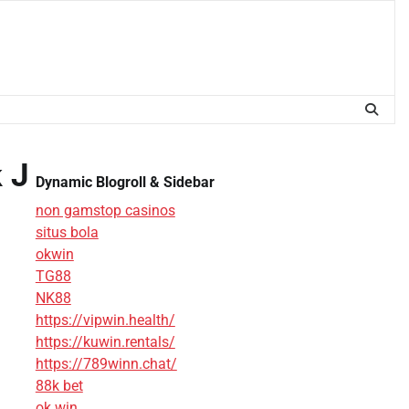
 J
Dynamic Blogroll & Sidebar
non gamstop casinos
situs bola
okwin
TG88
NK88
https://vipwin.health/
https://kuwin.rentals/
https://789winn.chat/
88k bet
ok win