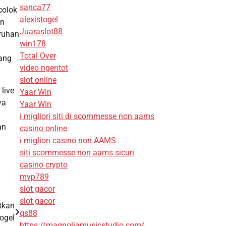
sanca77
colok
alexistogel
un
Juaraslot88
ruhan
win178
Total Over
ang
video ngentot
slot online
live
Yaar Win
ya
Yaar Win
i migliori siti di scommesse non aams
an
casino online
i migliori casino non AAMS
siti scommesse non aams sicuri
casino crypto
mvp789
slot gacor
slot gacor
tkan
qs88
ogel
https://magnoliamusicstudio.com/