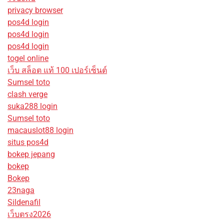
privacy browser
pos4d login
pos4d login
pos4d login
togel online
เว็บ สล็อต แท้ 100 เปอร์เซ็นต์
Sumsel toto
clash verge
suka288 login
Sumsel toto
macauslot88 login
situs pos4d
bokep jepang
bokep
Bokep
23naga
Sildenafil
เว็บตรง2026