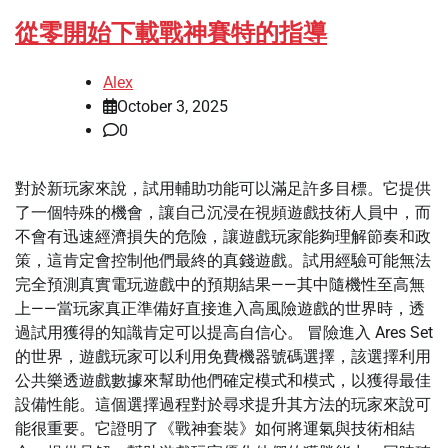
從零開始下載戰神賽特的指導
Alex
October 3, 2025
0
對於新玩家來說，試用輔助功能可以滿足許多目標。它提供
了一個特殊的機會，讓自己沉浸在視頻遊戲技術人員中，而
不會有迅速經濟損失的危險，讓遊戲玩家能夠理解節奏和政
策，這肯定會控制他們最終的真錢遊戲。試用經驗可能無法
完全預測真實電玩遊戲中的預期結果——其中隨機性至高無
上——當玩家真正準備好直接進入高風險遊戲的世界時，透
過試用獲得的知識肯定可以提高自信心。 冒險進入 Ares Set
的世界，遊戲玩家可以利用免費機器號碼選擇，該選擇利用
公共樂透遊戲數據來幫助他們確定模式和模式，以獲得最佳
設備性能。這個選擇過程對於尋求提升其方法的玩家來說可
能很重要。它證明了《戰神套裝》如何將運氣與技術相結