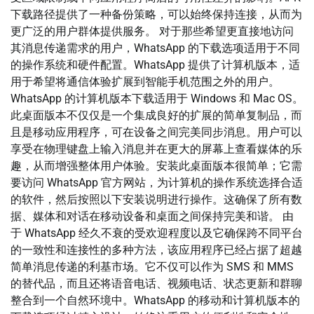
下载路径提供了一种备份策略，可以始终保持连接，从而为
更广泛的用户群体提供服务。 对于那些希望更直接地访问
其消息传递需求的用户，WhatsApp 的下载选项适用于不同
的操作系统和硬件配置。WhatsApp 提供了计算机版本，适
用于希望将通信体验扩展到智能手机范围之外的用户。
WhatsApp 的计算机版本下载适用于 Windows 和 Mac OS。
此桌面版本不仅仅是一个集成良好的扩展的简单复制品，而
且是移动应用程序，可在设备之间完美同步消息。用户可以
享受在物理键盘上输入消息并在更大的屏幕上查看媒体的乐
趣，从而增强整体用户体验。安装此桌面版本很简单；它需
要访问 WhatsApp 官方网站，为计算机的操作系统选择合适
的软件，然后按照以下安装说明进行操作。这确保了所有数
据、媒体和对话在移动设备和桌面之间保持完美和谐。 由
于 WhatsApp 经久不衰的受欢迎程度以及它确保跨不同平台
的一致性和连接性的多种方法，该应用程序已经占据了超越
简单消息传递的利基市场。它不仅可以作为 SMS 和 MMS
的替代品，而且还将语音电话、视频电话、状态更新和群聊
整合到一个自然环境中。WhatsApp 的移动和计算机版本的