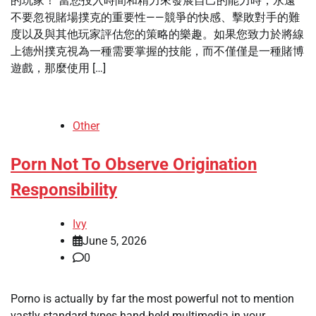
的玩家！ 當您投入時間和精力來發展自己的能力時，永遠
不要忽視賭場撲克的重要性——競爭的快感、擊敗對手的難
度以及與其他玩家評估您的策略的樂趣。如果您致力於將線
上德州撲克視為一種需要掌握的技能，而不僅僅是一種賭博
遊戲，那麼使用 […]
Other
Porn Not To Observe Origination
Responsibility
Ivy
June 5, 2026
0
Porno is actually by far the most powerful not to mention
vastly standard types hand-held multimedia in your