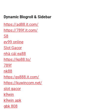
Dynamic Blogroll & Sidebar
https://ad88.it.com/
https://789f.it.com/
S8
ev99 online
Slot Gacor
nhà cái ea88
https://kp88.to/
789f
nk88
https:/qs888.it.com/
https://kuwincom.net/
slot gacor
k9win
k9win apk
gbk 808