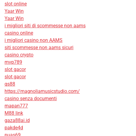
slot online
Yaar Win
Yaar Win
i migliori siti di scommesse non aams
casino online
i migliori casino non AAMS
siti scommesse non aams sicuri
casino crypto
mvp789
slot gacor
slot gacor
qs88
https://magnoliamusicstudio.com/
casino senza documenti
mapan777
M88 link
gaza88ai.id
pakde4d
puas69