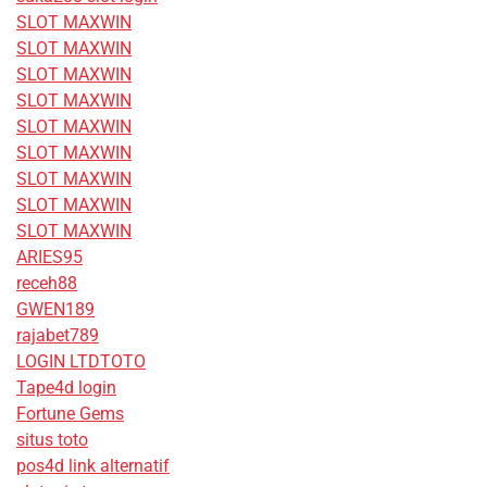
SLOT MAXWIN
SLOT MAXWIN
SLOT MAXWIN
SLOT MAXWIN
SLOT MAXWIN
SLOT MAXWIN
SLOT MAXWIN
SLOT MAXWIN
SLOT MAXWIN
ARIES95
receh88
GWEN189
rajabet789
LOGIN LTDTOTO
Tape4d login
Fortune Gems
situs toto
pos4d link alternatif