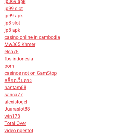
jp369 apk
jp99 slot
jp99 apk
jp8 slot
jp8 apk
casino online in cambodia
Mw365 Khmer
elsa78
fbs indonesia
porn
casinos not on GamStop
สล็อตเว็บตรง
hantam88
sanca77
alexistogel
Juaraslot88
win178
Total Over
video ngentot