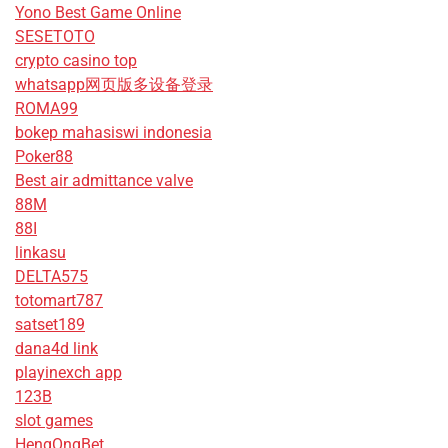
Yono Best Game Online
SESETOTO
crypto casino top
whatsapp网页版多设备登录
ROMA99
bokep mahasiswi indonesia
Poker88
Best air admittance valve
88M
88I
linkasu
DELTA575
totomart787
satset189
dana4d link
playinexch app
123B
slot games
HengOngBet