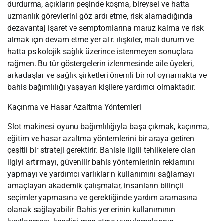
durdurma, açıkların peşinde koşma, bireysel ve hatta
uzmanlık görevlerini göz ardı etme, risk alamadığında
dezavantaj işaret ve semptomlarına maruz kalma ve risk
almak için devam etme yer alır. ilişkiler, mali durum ve
hatta psikolojik sağlık üzerinde istenmeyen sonuçlara
rağmen. Bu tür göstergelerin izlenmesinde aile üyeleri,
arkadaşlar ve sağlık şirketleri önemli bir rol oynamakta ve
bahis bağımlılığı yaşayan kişilere yardımcı olmaktadır.
Kaçınma ve Hasar Azaltma Yöntemleri
Slot makinesi oyunu bağımlılığıyla başa çıkmak, kaçınma,
eğitim ve hasar azaltma yöntemlerini bir araya getiren
çeşitli bir strateji gerektirir. Bahisle ilgili tehlikelere olan
ilgiyi artırmayı, güvenilir bahis yöntemlerinin reklamını
yapmayı ve yardımcı varlıkların kullanımını sağlamayı
amaçlayan akademik çalışmalar, insanların bilinçli
seçimler yapmasına ve gerektiğinde yardım aramasına
olanak sağlayabilir. Bahis yerlerinin kullanımının