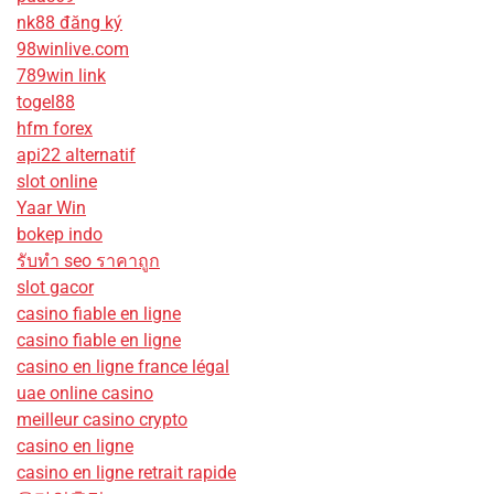
nk88 đăng ký
98winlive.com
789win link
togel88
hfm forex
api22 alternatif
slot online
Yaar Win
bokep indo
รับทํา seo ราคาถูก
slot gacor
casino fiable en ligne
casino fiable en ligne
casino en ligne france légal
uae online casino
meilleur casino crypto
casino en ligne
casino en ligne retrait rapide