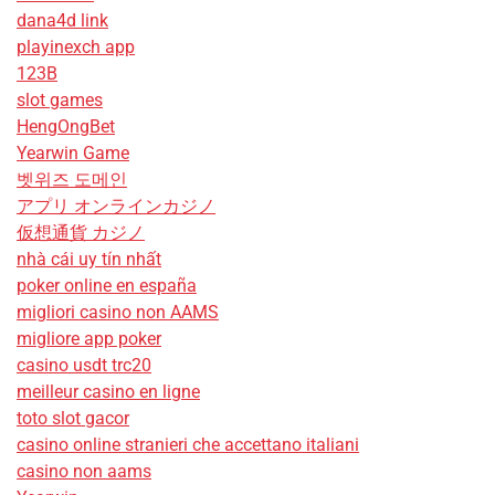
dana4d link
playinexch app
123B
slot games
HengOngBet
Yearwin Game
벳위즈 도메인
アプリ オンラインカジノ
仮想通貨 カジノ
nhà cái uy tín nhất
poker online en españa
migliori casino non AAMS
migliore app poker
casino usdt trc20
meilleur casino en ligne
toto slot gacor
casino online stranieri che accettano italiani
casino non aams