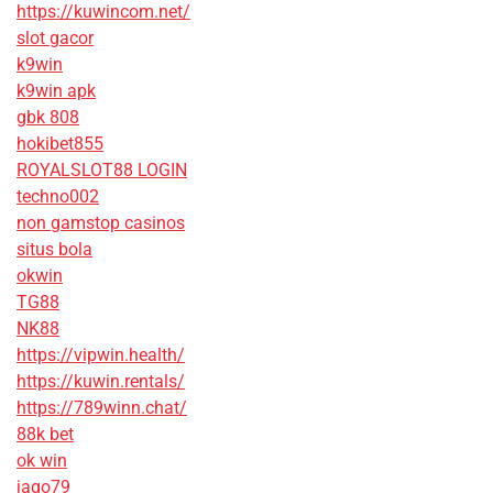
https://kuwincom.net/
slot gacor
k9win
k9win apk
gbk 808
hokibet855
ROYALSLOT88 LOGIN
techno002
non gamstop casinos
situs bola
okwin
TG88
NK88
https://vipwin.health/
https://kuwin.rentals/
https://789winn.chat/
88k bet
ok win
jago79