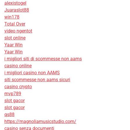
alexistogel
Juaraslot88
win178
Total Over
video ngentot
slot online
Yaar Win
Yaar Win
i migliori siti di scommesse non aams
casino online
i migliori casino non AAMS
siti scommesse non aams sicuri
casino crypto
mvp789
slot gacor
slot gacor
qs88
https://magnoliamusicstudio.com/
casino senza documenti