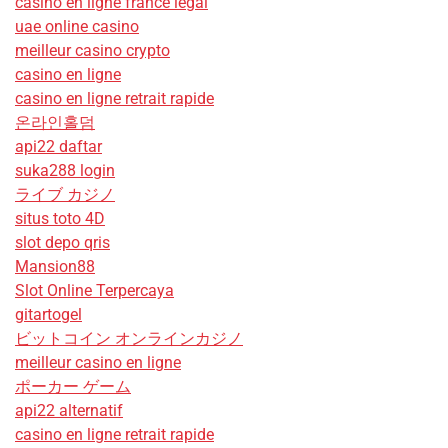
casino en ligne france légal
uae online casino
meilleur casino crypto
casino en ligne
casino en ligne retrait rapide
온라인홀덤
api22 daftar
suka288 login
ライブ カジノ
situs toto 4D
slot depo qris
Mansion88
Slot Online Terpercaya
gitartogel
ビットコイン オンラインカジノ
meilleur casino en ligne
ポーカー ゲーム
api22 alternatif
casino en ligne retrait rapide