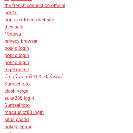
the french connection official
pos4d
pop over to this website
they said
19dewa
privacy browser
pos4d login
pos4d login
pos4d login
togel online
เว็บ สล็อต แท้ 100 เปอร์เซ็นต์
Sumsel toto
clash verge
suka288 login
Sumsel toto
macauslot88 login
situs pos4d
bokep jepang