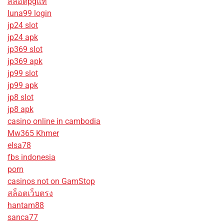
สล็อตpgแท้
luna99 login
jp24 slot
jp24 apk
jp369 slot
jp369 apk
jp99 slot
jp99 apk
jp8 slot
jp8 apk
casino online in cambodia
Mw365 Khmer
elsa78
fbs indonesia
porn
casinos not on GamStop
สล็อตเว็บตรง
hantam88
sanca77