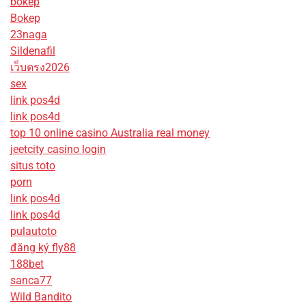
bokep
Bokep
23naga
Sildenafil
เว็บตรง2026
sex
link pos4d
link pos4d
top 10 online casino Australia real money
jeetcity casino login
situs toto
porn
link pos4d
link pos4d
pulautoto
đăng ký fly88
188bet
sanca77
Wild Bandito