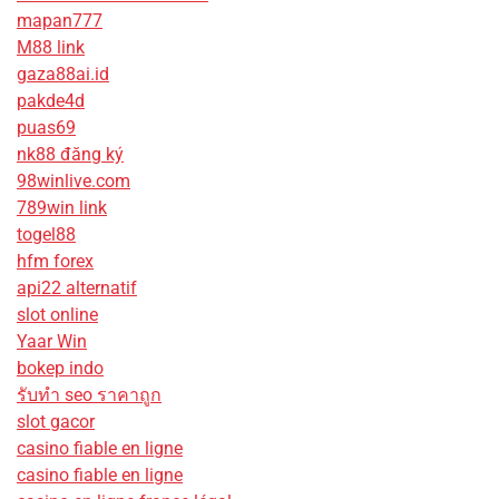
mapan777
M88 link
gaza88ai.id
pakde4d
puas69
nk88 đăng ký
98winlive.com
789win link
togel88
hfm forex
api22 alternatif
slot online
Yaar Win
bokep indo
รับทํา seo ราคาถูก
slot gacor
casino fiable en ligne
casino fiable en ligne