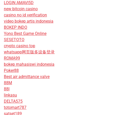
LOGIN AMAVI5D
new bitcoin casino
casino no id verification
video bokep artis indonesia
BOKEP INDO
Yono Best Game Online
SESETOTO
crypto casino top
whatsapp网页版多设备登录
ROMA99
bokep mahasiswi indonesia
Poker88
Best air admittance valve
88M
88I
linkasu
DELTA575
totomart787
satset189