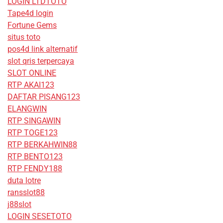
LOGIN LTDTOTO
Tape4d login
Fortune Gems
situs toto
pos4d link alternatif
slot qris terpercaya
SLOT ONLINE
RTP AKAI123
DAFTAR PISANG123
ELANGWIN
RTP SINGAWIN
RTP TOGE123
RTP BERKAHWIN88
RTP BENTO123
RTP FENDY188
duta lotre
ransslot88
j88slot
LOGIN SESETOTO