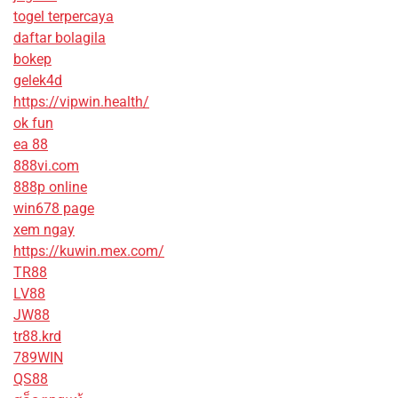
togel terpercaya
daftar bolagila
bokep
gelek4d
https://vipwin.health/
ok fun
ea 88
888vi.com
888p online
win678 page
xem ngay
https://kuwin.mex.com/
TR88
LV88
JW88
tr88.krd
789WIN
QS88