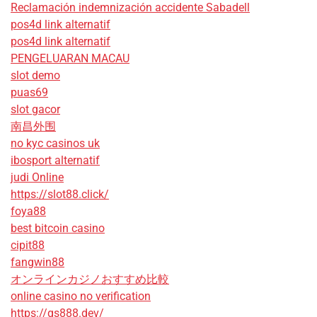
Reclamación indemnización accidente Sabadell
pos4d link alternatif
pos4d link alternatif
PENGELUARAN MACAU
slot demo
puas69
slot gacor
南昌外围
no kyc casinos uk
ibosport alternatif
judi Online
https://slot88.click/
foya88
best bitcoin casino
cipit88
fangwin88
オンラインカジノおすすめ比較
online casino no verification
https://qs888.dev/