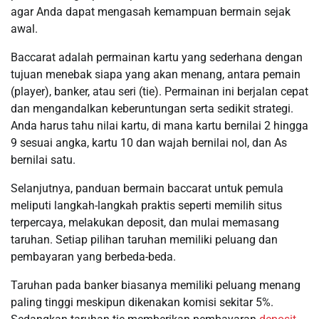
agar Anda dapat mengasah kemampuan bermain sejak
awal.
Baccarat adalah permainan kartu yang sederhana dengan
tujuan menebak siapa yang akan menang, antara pemain
(player), banker, atau seri (tie). Permainan ini berjalan cepat
dan mengandalkan keberuntungan serta sedikit strategi.
Anda harus tahu nilai kartu, di mana kartu bernilai 2 hingga
9 sesuai angka, kartu 10 dan wajah bernilai nol, dan As
bernilai satu.
Selanjutnya, panduan bermain baccarat untuk pemula
meliputi langkah-langkah praktis seperti memilih situs
terpercaya, melakukan deposit, dan mulai memasang
taruhan. Setiap pilihan taruhan memiliki peluang dan
pembayaran yang berbeda-beda.
Taruhan pada banker biasanya memiliki peluang menang
paling tinggi meskipun dikenakan komisi sekitar 5%.