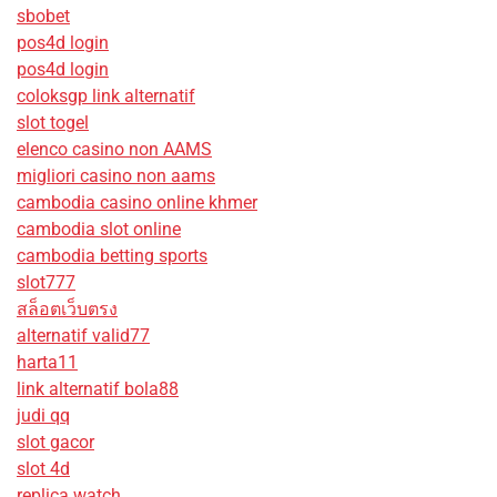
sbobet
pos4d login
pos4d login
coloksgp link alternatif
slot togel
elenco casino non AAMS
migliori casino non aams
cambodia casino online khmer
cambodia slot online
cambodia betting sports
slot777
สล็อตเว็บตรง
alternatif valid77
harta11
link alternatif bola88
judi qq
slot gacor
slot 4d
replica watch