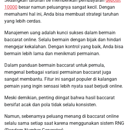
Sedangkan taruhan tie memberikan pembayaran
deposit
10000
besar namun peluangnya sangat kecil. Dengan
memahami hal ini, Anda bisa membuat strategi taruhan
yang lebih cerdas.
Manajemen uang adalah kunci sukses dalam bermain
baccarat online. Selalu bermain dengan bijak dan hindari
mengejar kekalahan. Dengan kontrol yang baik, Anda bisa
bermain lebih lama dan menikmati permainan.
Dalam panduan bermain baccarat untuk pemula,
mengenal berbagai variasi permainan baccarat juga
sangat membantu. Fitur ini sangat populer di kalangan
pemain yang ingin sensasi lebih nyata saat berjudi online.
Meski demikian, penting diingat bahwa hasil baccarat
bersifat acak dan pola tidak selalu konsisten.
Namun, sebenarnya peluang menang di baccarat online
selalu sama setiap saat karena menggunakan sistem RNG