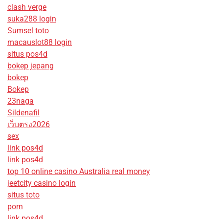
clash verge
suka288 login
Sumsel toto
macauslot88 login
situs pos4d
bokep jepang
bokep
Bokep
23naga
Sildenafil
เว็บตรง2026
sex
link pos4d
link pos4d
top 10 online casino Australia real money
jeetcity casino login
situs toto
porn
link pos4d