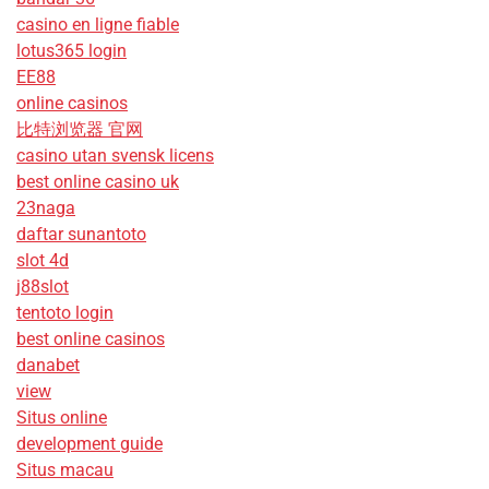
casino en ligne fiable
lotus365 login
EE88
online casinos
比特浏览器 官网
casino utan svensk licens
best online casino uk
23naga
daftar sunantoto
slot 4d
j88slot
tentoto login
best online casinos
danabet
view
Situs online
development guide
Situs macau