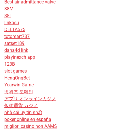
Best air admittance valve
88M
88I
linkasu
DELTA575
totomart787
satset189
dana4d link
playinexch app
123B
slot games
HengOngBet
Yearwin Game
벳위즈 도메인
アプリ オンラインカジノ
仮想通貨 カジノ
nhà cái uy tín nhất
poker online en españa
migliori casino non AAMS