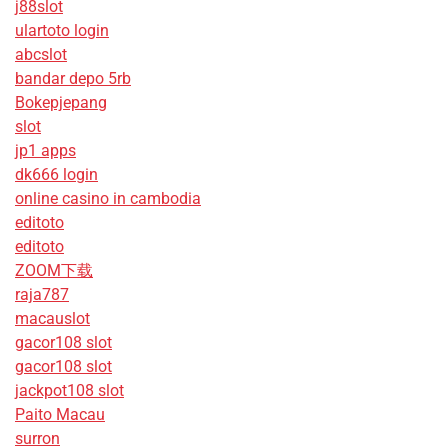
j88slot
ulartoto login
abcslot
bandar depo 5rb
Bokepjepang
slot
jp1 apps
dk666 login
online casino in cambodia
editoto
editoto
ZOOM下载
raja787
macauslot
gacor108 slot
gacor108 slot
jackpot108 slot
Paito Macau
surron