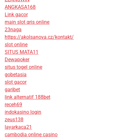
ANGKASA168
Link gacor
main slot qris online
23naga
https://akolsanova.cz/kontakt/
slot online
SITUS MATA11
Dewapoker
situs togel online
gobetasia
slot gacor
garibet
link alternatif 188bet
receh69
indokasino login
zeus138
layarkaca21
cambodia online casino