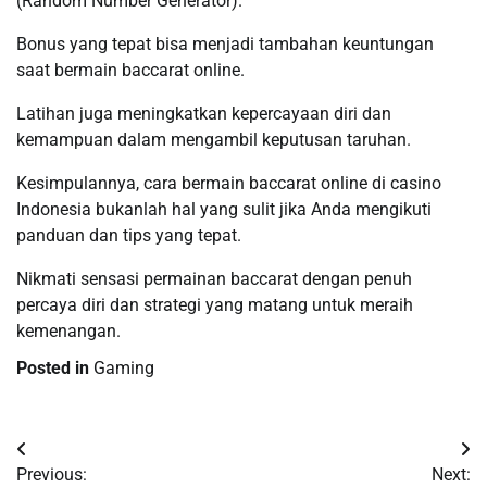
(Random Number Generator).
Bonus yang tepat bisa menjadi tambahan keuntungan
saat bermain baccarat online.
Latihan juga meningkatkan kepercayaan diri dan
kemampuan dalam mengambil keputusan taruhan.
Kesimpulannya, cara bermain baccarat online di casino
Indonesia bukanlah hal yang sulit jika Anda mengikuti
panduan dan tips yang tepat.
Nikmati sensasi permainan baccarat dengan penuh
percaya diri dan strategi yang matang untuk meraih
kemenangan.
Posted in
Gaming
Post
Previous:
Next: