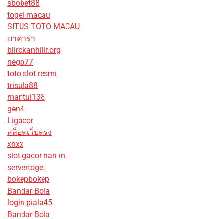
sbobet88
togel macau
SITUS TOTO MACAU
บาคาร่า
biirokanhilir.org
nego77
toto slot resmi
trisula88
mantul138
gen4
Ligacor
สล็อตเว็บตรง
xnxx
slot gacor hari ini
servertogel
bokepbokep
Bandar Bola
login piala45
Bandar Bola