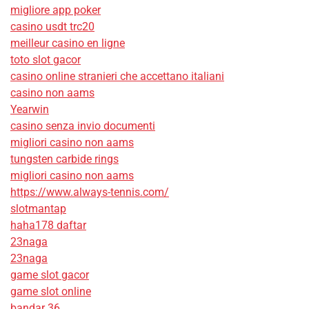
migliore app poker
casino usdt trc20
meilleur casino en ligne
toto slot gacor
casino online stranieri che accettano italiani
casino non aams
Yearwin
casino senza invio documenti
migliori casino non aams
tungsten carbide rings
migliori casino non aams
https://www.always-tennis.com/
slotmantap
haha178 daftar
23naga
23naga
game slot gacor
game slot online
bandar 36