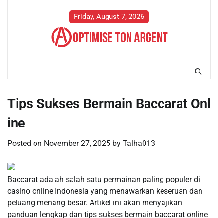
Skip
to
Friday, August 7, 2026
content
Tips Sukses Bermain Baccarat Onl
ine
Posted on
November 27, 2025
by
Talha013
Baccarat adalah salah satu permainan paling populer di
casino online Indonesia yang menawarkan keseruan dan
peluang menang besar. Artikel ini akan menyajikan
panduan lengkap dan tips sukses bermain baccarat online