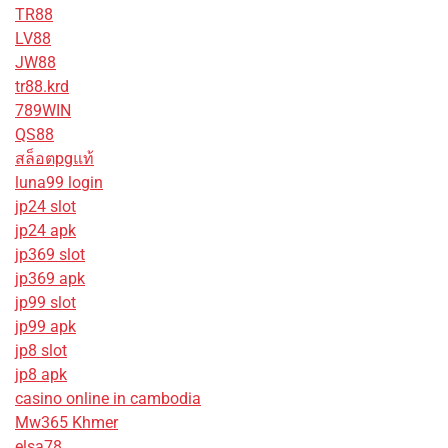
TR88
LV88
JW88
tr88.krd
789WIN
QS88
สล็อตpgแท้
luna99 login
jp24 slot
jp24 apk
jp369 slot
jp369 apk
jp99 slot
jp99 apk
jp8 slot
jp8 apk
casino online in cambodia
Mw365 Khmer
elsa78