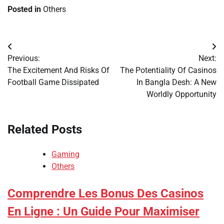
Posted in
Others
Post
Previous:
Next:
navigation
The Excitement And Risks Of
The Potentiality Of Casinos
Football Game Dissipated
In Bangla Desh: A New
Worldly Opportunity
Related Posts
Gaming
Others
Comprendre Les Bonus Des Casinos
En Ligne : Un Guide Pour Maximiser