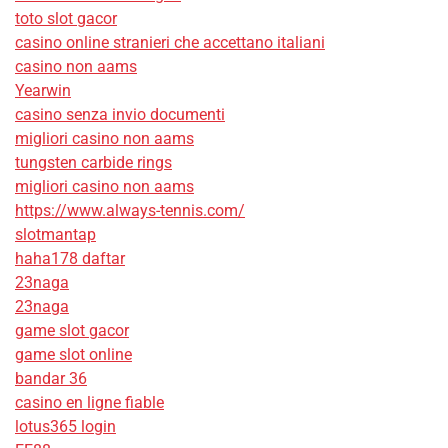
toto slot gacor
casino online stranieri che accettano italiani
casino non aams
Yearwin
casino senza invio documenti
migliori casino non aams
tungsten carbide rings
migliori casino non aams
https://www.always-tennis.com/
slotmantap
haha178 daftar
23naga
23naga
game slot gacor
game slot online
bandar 36
casino en ligne fiable
lotus365 login