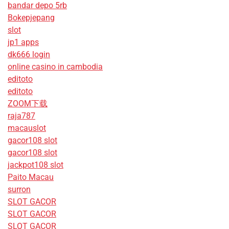
bandar depo 5rb
Bokepjepang
slot
jp1 apps
dk666 login
online casino in cambodia
editoto
editoto
ZOOM下载
raja787
macauslot
gacor108 slot
gacor108 slot
jackpot108 slot
Paito Macau
surron
SLOT GACOR
SLOT GACOR
SLOT GACOR