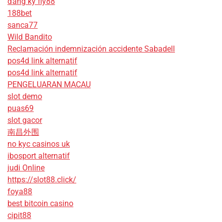
đăng ký fly88
188bet
sanca77
Wild Bandito
Reclamación indemnización accidente Sabadell
pos4d link alternatif
pos4d link alternatif
PENGELUARAN MACAU
slot demo
puas69
slot gacor
南昌外围
no kyc casinos uk
ibosport alternatif
judi Online
https://slot88.click/
foya88
best bitcoin casino
cipit88