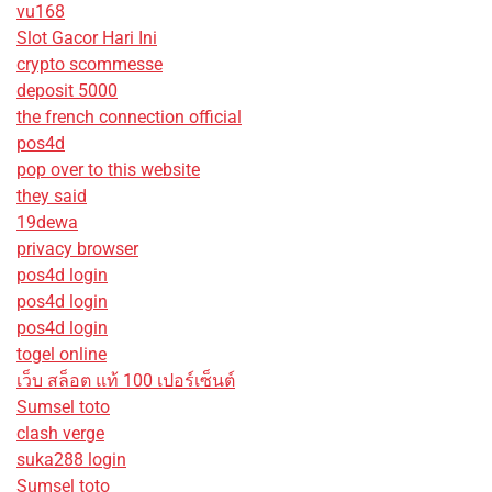
vu168
Slot Gacor Hari Ini
crypto scommesse
deposit 5000
the french connection official
pos4d
pop over to this website
they said
19dewa
privacy browser
pos4d login
pos4d login
pos4d login
togel online
เว็บ สล็อต แท้ 100 เปอร์เซ็นต์
Sumsel toto
clash verge
suka288 login
Sumsel toto