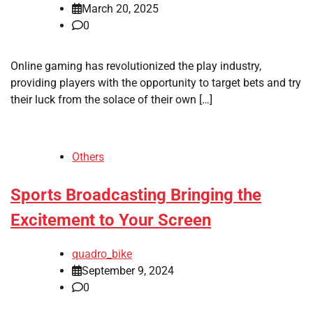
March 20, 2025
0
Online gaming has revolutionized the play industry,
providing players with the opportunity to target bets and try
their luck from the solace of their own […]
Others
Sports Broadcasting Bringing the
Excitement to Your Screen
quadro_bike
September 9, 2024
0